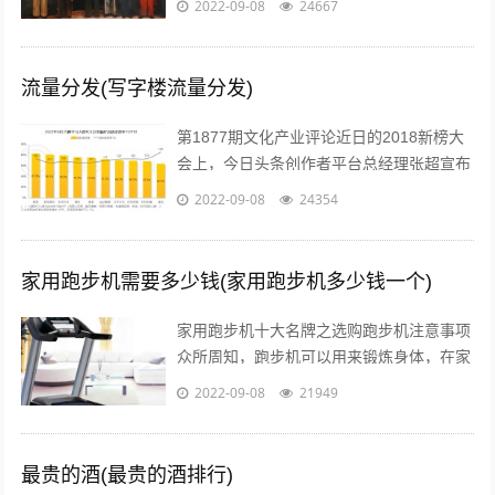
2022-09-08
24667
究竟差别在哪儿？...
流量分发(写字楼流量分发)
第1877期文化产业评论近日的2018新榜大
会上，今日头条创作者平台总经理张超宣布
头条号平台将全面升级。升级后，平台将支
2022-09-08
24354
持图文、短视频、短内容、问答、...
家用跑步机需要多少钱(家用跑步机多少钱一个)
家用跑步机十大名牌之选购跑步机注意事项
众所周知，跑步机可以用来锻炼身体，在家
配置跑步机的明星也不少。近日，张继科的
2022-09-08
21949
主管教练肖战在微博贴出弟子进行康复训...
最贵的酒(最贵的酒排行)