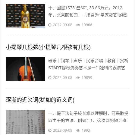
十、国窖1573“叁60”, 33.66万元。2012
年，北京颐和园，一场名为“皇家夜宴”的盛
宴举行。中国高端奢侈白酒品牌——国窖
2022-09-08
19966
1573在这发布了最...
小提琴几根弦(小提琴几根弦有几根)
器乐｜钢琴｜声乐｜民乐合唱｜教育｜赏析
START提琴演奏艺术是一门独特的表演艺
术，它的音色轻盈悦耳、沁人心脾、它宛如
2022-09-08
19859
优美的歌声在你耳边盈绕。众所周知...
逐渐的近义词(犹如的近义词)
一、提干法句子较长难以理解时，可采取提
取主干的方法。例如：1、这次网络短训班
的学员，除北大本校人员外，还有来自清华
2022-09-08
1993