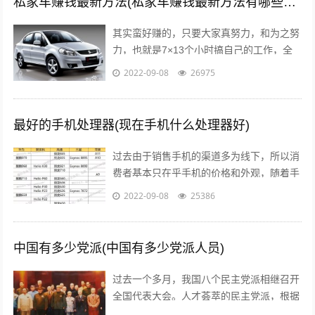
私家车赚钱最新方法(私家车赚钱最新方法有哪些?推荐这5种赚钱方法)
其实蛮好赚的，只要大家真努力，和为之努
力，也就是7×13个小时搞自己的工作，全
面性的拼命，那么我们自然就可以赚到钱
2022-09-08
26975
了，不要与那些不愿意努力的人，有一秒...
最好的手机处理器(现在手机什么处理器好)
过去由于销售手机的渠道多为线下，所以消
费者基本只在乎手机的价格和外观，随着手
机线上销售渠道的拓宽，以及小米曾打出性
2022-09-08
25386
价比的口号后，人们开始逐渐意识到，一...
中国有多少党派(中国有多少党派人员)
过去一个多月，我国八个民主党派相继召开
全国代表大会。人才荟萃的民主党派，根据
历史传统各有特色、成员界别也各具特点。