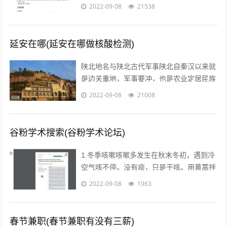
能力，训练自己的执行力，树立强大销售自
2022-09-08
21538
信心的方法等等。但是没有人会告诉我们...
延安在哪(延安在哪做核酸检测)
陕北地名与陕北古代军事陕北自秦汉以来就
是边关重地，军事要冲，也是农业定居民族
与游牧民族互相争夺的要地。历代统治者为
2022-09-08
21008
了经略这块地区，曾付出了很多代价，耗...
谷粉学术搜索(谷粉学术论坛)
1.冬季咳嗽咳嗽多发生在秋末冬初，遇到冷
空气咳不停。没有痰，只是干咳。用黄蒿拌
上鸡蛋，搅匀。用香油来煎鸡蛋。然后趁热
2022-09-08
1963
吃掉，睡觉，发汗。第二天就好了。注...
春节兼职(春节兼职有没有三薪)