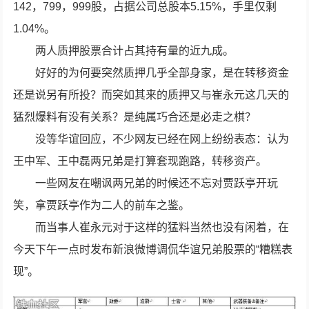
142，799，999股，占据公司总股本5.15%，手里仅剩
1.04%。
两人质押股票合计占其持有量的近九成。
好好的为何要突然质押几乎全部身家，是在转移资金
还是说另有所投？而突如其来的质押又与崔永元这几天的
猛烈爆料有没有关系？是纯属巧合还是必走之棋？
没等华谊回应，不少网友已经在网上纷纷表态：认为
王中军、王中磊两兄弟是打算套现跑路，转移资产。
一些网友在嘲讽两兄弟的时候还不忘对贾跃亭开玩
笑，拿贾跃亭作为二人的前车之鉴。
而当事人崔永元对于这样的猛料当然也没有闲着，在
今天下午一点时发布新浪微博调侃华谊兄弟股票的“糟糕表
现”。