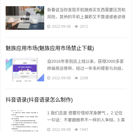
新春说当你发现手机微商买东西需要压货和
风险，其他的手机上兼职又不靠谱或者说很
不靠谱的时候，来吧，终于等到啦！新春切
2022-09-08
2012
入正题@你新春微享汇项目介绍：简单一...
魅族应用市场(魅族应用市场禁止下载)
自2016年茶到店上线以来，获得2000多家
终端茶店使用，经过一年多的摸索与总结，
茶到店APP Beta2.0版本于2017年4月26日
2022-09-08
2298
18点进行重要...
抖音语录(抖音语录怎么制作)
1.我们总是 想要珍惜却浑身脾气 。2.记住
一句话：不要跟眼界不一样的人争辩。3.真
的不用时刻替别人着想，不是每个人都能把
2022-09-08
1947