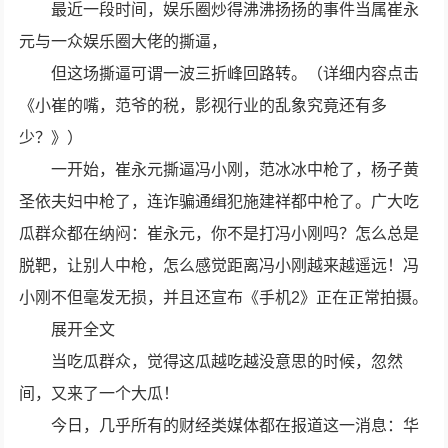
最近一段时间，娱乐圈炒得沸沸扬扬的事件当属崔永
元与一众娱乐圈大佬的撕逼，
但这场撕逼可谓一波三折峰回路转。（详细内容点击
《小崔的嘴，范爷的税，影视行业的乱象究竟还有多
少？》）
一开始，崔永元撕逼冯小刚，范冰冰中枪了，杨子黄
圣依夫妇中枪了，连诈骗通缉犯施建祥都中枪了。广大吃
瓜群众都在纳闷：崔永元，你不是打冯小刚吗？怎么总是
脱靶，让别人中枪，怎么感觉距离冯小刚越来越遥远！冯
小刚不但毫发无损，并且还宣布《手机2》正在正常拍摄。
展开全文
当吃瓜群众，觉得这瓜越吃越没意思的时候，忽然
间，又来了一个大瓜！
今日，几乎所有的财经类媒体都在报道这一消息：华