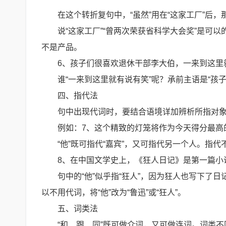
在这个转折复句中，“虽然”用在“这家工厂”后，
说“这家工厂”“曾两次荣获省科学大会奖”是可以
不是产品。
6、孩子们很喜欢退休干部李大伯，一来到这里
谁“一来到这里就有说有笑”呢？承前主语是“孩子
四、指代法
句中出现代词时，要结合语境详加辨析所指对
例如：7、这个精致的灯笼将作为今天得分最高
“他”既可指代“嘉宾”，又可指代另一个人。指
8、在中国文学史上，《狂人日记》是第一篇小
句中的“他”似乎指“狂人”，因为狂人也写下
以不用代词，将“他”改为“鲁迅”或“狂人”。
五、词类法
“和、跟、同”既可做介词，又可做连词。词类