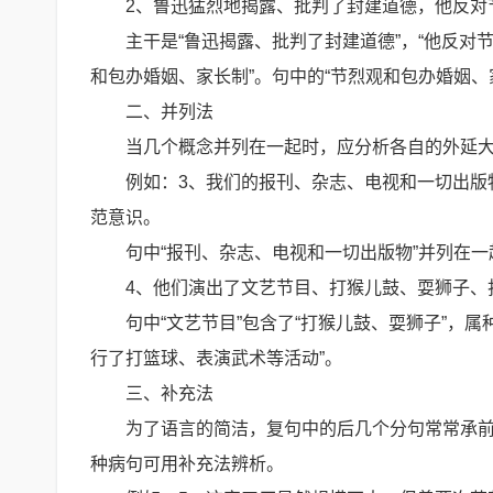
2、鲁迅猛烈地揭露、批判了封建道德，他反对
主干是“鲁迅揭露、批判了封建道德”，“他反对
和包办婚姻、家长制”。句中的“节烈观和包办婚姻、家
二、并列法
当几个概念并列在一起时，应分析各自的外延
例如：3、我们的报刊、杂志、电视和一切出版
范意识。
句中“报刊、杂志、电视和一切出版物”并列在一起
4、他们演出了文艺节目、打猴儿鼓、耍狮子、
句中“文艺节目”包含了“打猴儿鼓、耍狮子”，
行了打篮球、表演武术等活动”。
三、补充法
为了语言的简洁，复句中的后几个分句常常承
种病句可用补充法辨析。