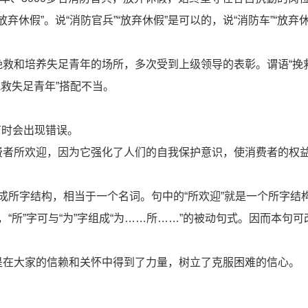
放弃休假”。说“消防官兵”“放弃休假”是可以的，说“消防车”“放弃
挽救和培养失足青年的场所，多次受到上级领导的表彰。谓语“挽
挽救失足青年”搭配不当。
有时会出现错误。
费者所欢迎，因为它强化了人们的自我保护意识，使消费者的权
组成所字结构，相当于一个名词。句中的“所欢迎”就是一个所字结
“所”字可与“为”字组成“为……所……”的被动句式。因而本句可
是在大家的信赖和关怀中得到了力量，树立了克服困难的信心。