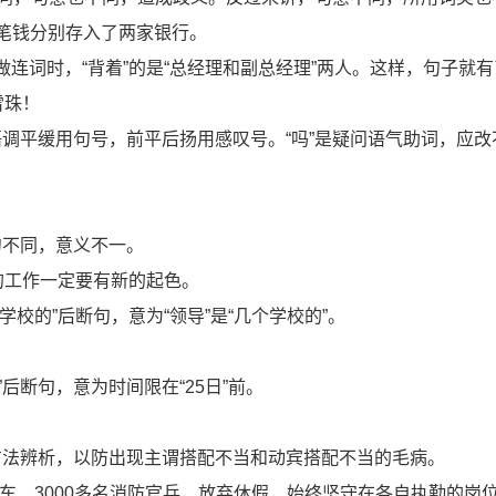
笔钱分别存入了两家银行。
和”做连词时，“背着”的是“总经理和副总经理”两人。这样，句子就
雪珠！
调平缓用句号，前平后扬用感叹号。“吗”是疑问语气助词，应改
句不同，意义不一。
的工作一定要有新的起色。
在“学校的”后断句，意为“领导”是“几个学校的”。
。
”后断句，意为时间限在“25日”前。
方法辨析，以防出现主谓搭配不当和动宾搭配不当的毛病。
防车、3000多名消防官兵，放弃休假，始终坚守在各自执勤的岗