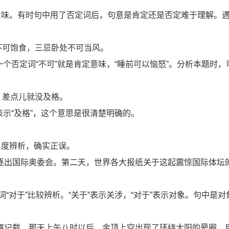
意味。有时句中用了否定词后，句意是肯定还是否定难于理解。
不可饱食，三忌卧处不可当风。
一个否定词“不可”就是肯定意味，“睡前可以恼怒”。分析本题时
，差点儿就没及格。
表示“及格”，这个意思是很清楚明确的。
角度辨析，确实正误。
被驱逐出国际奥委会。第二天，世界各大报纸关于这起震惊国际体坛
“对于”比较辨析。“关于”表示关涉，“对于”表示对象。句中是
续观察记载，那天上午八时以后，金顶上空出现了环绕太阳的晕圈，