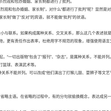
节烈观和包办婚姻、家长制都进行了批判。
节烈观和包办婚姻、家长制”，对什么“都进行了批判”呢？显然是对
长制”做了“反对”的宾语，就不能做“批判”的状语。
大小与联系。如果构成属种关系、交叉关系，那么这几个表述就
物，更有责任作出表率，杜绝用字不规范的现象，增强使用语言
，“一切出版物”包含了“报刊”、“杂志”，是属种关系，不能并列
打篮球、表演武术等。
属种关系不能并列。可以改成“他们演出了打猴儿鼓、耍狮子等文艺
前省略主语。在省略的过程中，有的分句就偷换概念，表达成另