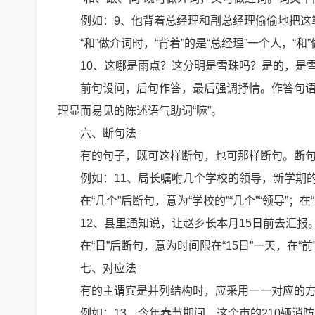
例如：9、他背着总经理和副总经理偷偷地把这
“和”做介词时，“背着”的是“总经理”一个人，“
10、这哪是雨点？这分明是雪珠吗？是的，是
前句设问，后句作答，最后强调抒情。作答句语
理显而易见的陈述语气助词“嘛”。
六、断句法
有的句子，既可这样断句，也可那样断句。断
例如：11、局长嘱咐几个学校的领导，新学期
在“几个”后断句，意为“学校的”“几个”“领导”；
12、县里通知说，让赵乡长本月15日前去汇报
在“日”后断句，意为时间限在“15日”一天，在“前
七、对应法
有的主谓宾是并列结构时，应采用一一对应的
例如：13、今年春节期间，这个市的210辆消