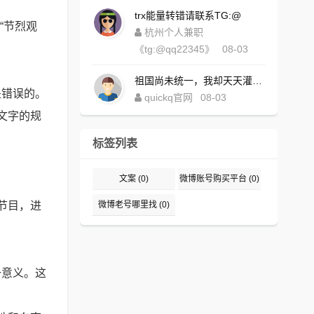
trx能量转错请联系TG:@
“节烈观
杭州个人兼职
《tg:@qq22345》
08-03
祖国尚未统一，我却天天灌水，好内疚！https://www.quickqxi.com/
是错误的。
quickq官网
08-03
文字的规
标签列表
。
文案
(0)
微博账号购买平台
(0)
节目，进
微博老号哪里找
(0)
一意义。这