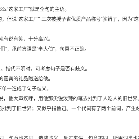
那么“这家工厂”就是全句的主语。
的，但说“这家工厂”“三次被授予省优质产品称号”就错了，因为“这
就有说有笑，十分高兴。
们”，承前宾语是“李大伯”，句意不正确。
象。指代不明时，可考虑句子是否有歧义。
的嘉宾的礼品赠送给他。
代不单一造成了句子歧义。
说，他大声疾呼，用他那尖锐泼辣的笔去批判了人吃人的旧世界
了日记批判了旧世界；又似乎指鲁迅。一个代词有了两个前词，产生
不同，句意也不同，造成歧义。反过来讲，句意不同，所用词类也