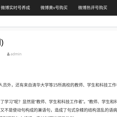
微博实时号养成
微博黄v号购买
微博热评号购买
)
admin
。
人员外，还有来自清华大学等15所高校的教师、学生和科技工作
加了学习”呢？显然是“教师、学生和科技工作者”。“教师、学生和
全句又不是使动句构成的兼语句，造成了句式杂糅的结构混乱的语