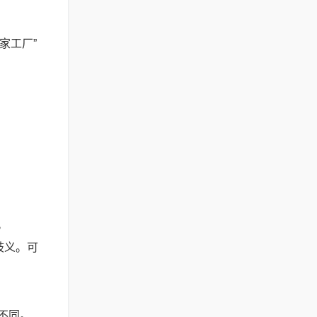
家工厂”
。
歧义。可
不同。