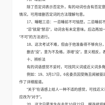
除了否定词表示否定外，有的动词也含有否定
情况，可用增删否定词的方法理解句意。
17、睡眠三忌：一忌睡前不可恼怒，二忌睡前
“忌”就是“禁忌”，动词含有未定意味。后边再加
“不可”的方法进行。
18、这次考试不难，但由于他准备得不够充分
删去“没”，意为不及格，添增“没”，意义相反，
十、辨析法
有的词语感觉不妥时，可找同义词或近义词多
例如：19、3月17日，6名委员因受贿丑闻
作了详细报道。
“关于”在语感上给人一种不适的感觉，可找近义词
应改为“对于”。
20、这次日晕发生在去年10月22日，据连