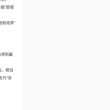
休假”是错
救和培养”
益得到最
构，相当
改为“深