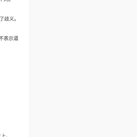
有了歧义。
不表示道
位上。