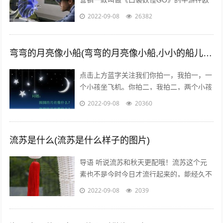
营销一款叫做《口袋妖怪GO》的手游在欧
美火了，在还未上线的中国，
2022-09-08
26382
#PokemanGo#这一话题的微博阅读量已
经...
弯弯的月亮像小船(弯弯的月亮像小船,小小的船儿两头尖)
点击上方蓝字关注我们你拍一，我拍一，一
个小孩坐飞机。你拍二，我拍二，两个小孩
丢手绢。你拍三，我拍三，三个小孩来搬
2022-09-08
20360
砖。你拍四，我拍四，四个小孩写大字。
你...
流苏是什么(流苏是什么样子的图片)
导语 听说流苏和秋天更配哦！流苏这个元
素也不是今时今日才流行起来的，能经久不
衰是因为它真的美呆了~踏进9月，秋高气
2022-09-08
2039
爽，随风摇曳的流苏真心是风情万种！宝...