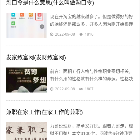
淘口令是什么意思(什么叫做淘口令)
现在开淘宝的越来越多了。但是做得好的好
的始终还是那么多，好多人因为刚开始很迷
茫，不知道怎么做，或者做到一半发现没有
2022-09-08
1816
效果，无奈之下只好放弃了，我作为一个...
发家致富网(发财致富网)
前言：面相五行人格与性格职业密切相关，
有什么用的性格就有什么样的命运，性格决
定命运。有些人需要白手起家获得财富，有
2022-09-08
1807
些人则有可能会发横财，你会通过什么方...
兼职在家工作(在家工作的兼职)
力哥说理财，简单又好玩。跟着力哥走，理
财不用愁！本文3100字，阅读约6分钟我要