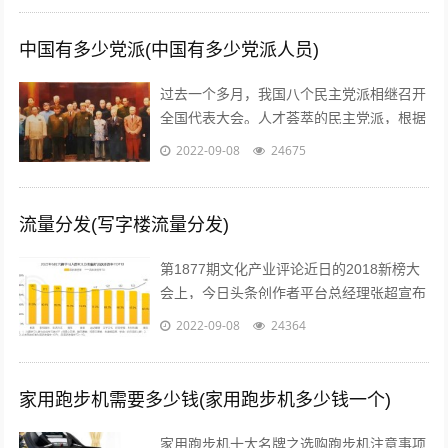
中国有多少党派(中国有多少党派人员)
过去一个多月，我国八个民主党派相继召开
全国代表大会。人才荟萃的民主党派，根据
历史传统各有特色、成员界别也各具特点。
2022-09-08
24675
究竟差别在哪儿？...
流量分发(写字楼流量分发)
第1877期文化产业评论近日的2018新榜大
会上，今日头条创作者平台总经理张超宣布
头条号平台将全面升级。升级后，平台将支
2022-09-08
24364
持图文、短视频、短内容、问答、...
家用跑步机需要多少钱(家用跑步机多少钱一个)
家用跑步机十大名牌之选购跑步机注意事项