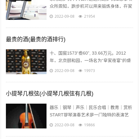
众所周知，跑步机可以用来锻炼身体，在家
配置跑步机的明星也不少。近日，张继科的
2022-09-08
21954
主管教练肖战在微博贴出弟子进行康复训...
最贵的酒(最贵的酒排行)
十、国窖1573“叁60”, 33.66万元。2012
年，北京颐和园，一场名为“皇家夜宴”的盛
宴举行。中国高端奢侈白酒品牌——国窖
2022-09-08
19973
1573在这发布了最...
小提琴几根弦(小提琴几根弦有几根)
器乐｜钢琴｜声乐｜民乐合唱｜教育｜赏析
START提琴演奏艺术是一门独特的表演艺
术，它的音色轻盈悦耳、沁人心脾、它宛如
2022-09-08
19866
优美的歌声在你耳边盈绕。众所周知...