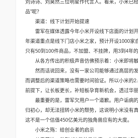
刘诗诗、刘昊然三位明星作代言人。看来，小米已经被o
品”呢？
渠道：线下计划开始提速
雷军在媒体透露今年小米开设线下店面的计划开始
年渠道重点是线下门店小米之家，预计开设1000家
只有50到100件商品，不加盟、不挂牌，用3到4年的
从各方传出的积极声音仿佛预示着：小米即将
然而话说回来，没有一家公司能够通过高层的
而调整后的渠道策略也需要时间验证。所以小米的2.
前提下，让长板更长，补短板孕育新机会，透过华
最重要的是，雷军欠用户一个道歉。用户诟病的
归初心，却无法扭转小米的颓势，这说明小米没有
这不是一个估值450亿美元的独角兽应有的大度。
小米之殇：给创业者的启示