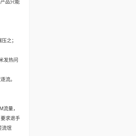
旧产品只能
碾压之；
米发热问
波逐流。
M流量，
、要求退手
耍流氓