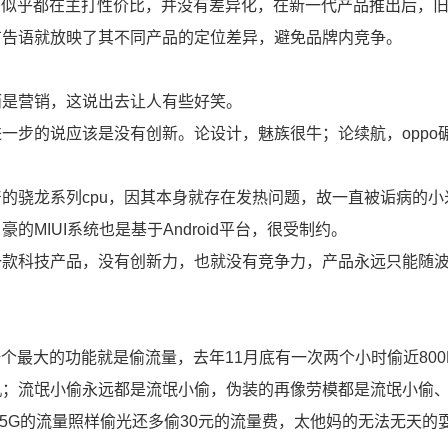
产品似乎都在主打性价比，并没有差异化，在新一代产品推出后，
”的广告语就放映了其不同产品的定位差异，避免品牌内竞争。
而是营销，这说出去让人有些好笑。
一步的说应该是没有创新。论设计，魅族很牛；论续航，oppo
的骁龙系列cpu，因其本身就存在发热问题，故一直被诟病的小
MIUI系统也是基于Android平台，很受制约。
一款科技产品，没有创新力，也就没有竞争力，产品永远只能随
一个最大的功能就是偷流量，去年11月底有一次两个小时偷近800
机；流氓小偷永远都是流氓小偷，伪装的再像劳模都是流氓小偷
5G的流量照样偷光还多偷30元的流量费，太他妈的无法无天的