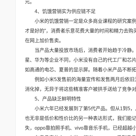
元。
4、饥饿营销实为供应链不足
小米的饥饿营销一定是众多商业课程的研究案例
才是好的”，消费者乐意花费大量的时间和精力去购
在网上加价售卖。
当产品大量投放市场后，消费者开始趋于冷静
星、华为等企业不同，小米没有自己的代工厂和芯
如高通的电芯、夏普的显示屏。随着小米产品不断
例如小米5发售前的海量宣传和发售两月后依旧
消化掉，无异于将这些精准客户被拱手送给了竞争
5、产品缺乏鲜明特性
小米六年已经发展到了第5代产品。但从1到5，
也无非是低价和性价比的另一种表达形式，我们能记住
失，oppo靠拍照手机、vivo靠音乐手机，已经超