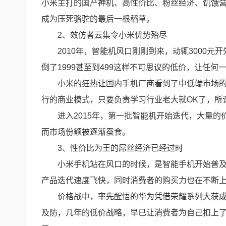
小米主打的国产神机、高性价比、粉丝经济、饥饿
成为压死骆驼的最后一根稻草。
2、效仿者云集令小米优势殆尽
2010年，智能机风口刚刚到来，动辄3000
倒了1999甚至到499这样不可思议的低价，让任
小米的狂热让国内手机厂商看到了中低端市场
行的商业模式，只要负责学习行业老大就OK了，所
进入2015年，第一批智能机开始迭代，大量
而市场份额被逐渐蚕食。
3、性价比为王的屌丝经济已经过时
小米手机站在风口的时候，是智能手机开始普
产品迭代速度飞快，同时消费者的购买力也在不断
价格战中，率先醒悟的华为凭借荣耀系列大获
及防，几年的低价战略，早已让消费者为自己扣上了一