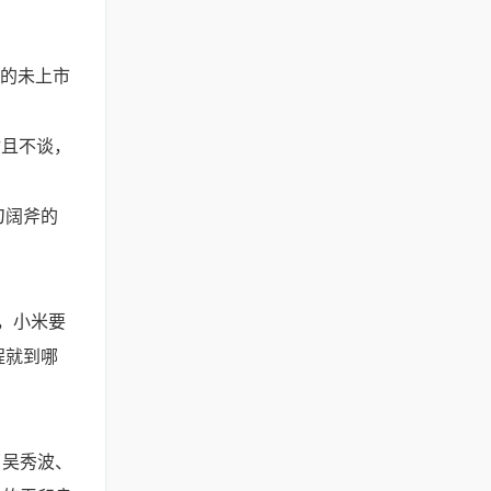
高的未上市
姑且不谈，
刀阔斧的
，小米要
程就到哪
了吴秀波、