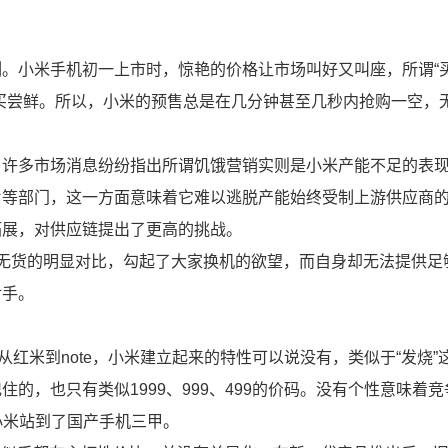
。小米手机初一上市时，惊艳的价格让市场叫好又叫座，所谓“
买尝鲜。所以，小米的预售总是在几分钟甚至几秒内抢购一空，
。许多市场消息纷纷指出所谓饥饿营销实则是小米产能不足的表
片等部门，这一方面意味着它难以逃脱产能始终受制上游供应商
拓展，对供应链提出了更高的挑战。
无货的明显对比，勾起了大家换机的欲望，而自身却无法提供足
对手。
从红米到note，小米建立起来的特性可以说没有，类似于“发烧”
的，也只有类似1999、999、499的价码。没有个性意味着
越小米站到了国产手机三甲。