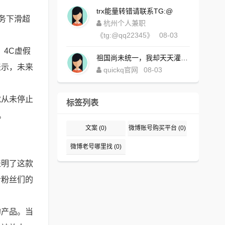
trx能量转错请联系TG:@
业务下滑超
杭州个人兼职
《tg:@qq22345》
08-03
4C虚假
祖国尚未统一，我却天天灌水，好内疚！https://www.quickqxi.com/
表示，未来
quickq官网
08-03
就从未停止
标签列表
。
文案
(0)
微博账号购买平台
(0)
微博老号哪里找
(0)
表明了这款
给粉丝们的
的产品。当