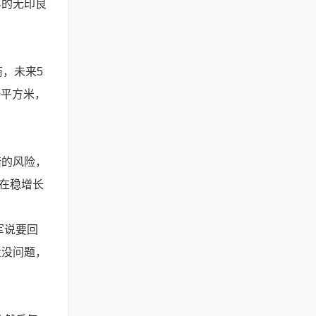
界的无印良
商，未来5
0平方米，
错的风险，
是在稳增长
军说要回
量没问题，