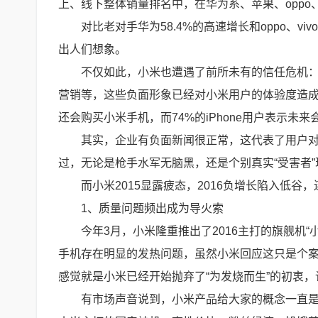
上、线下整体销量排名中，在华为系、苹果、oppo、
对比老对手华为58.4%的高速增长和oppo、vi
出人们想象。
不仅如此，小米也遭遇了前所未有的信任危机：
营销等，这些负面形象已经对小米用户的体验度造成
还会购买小米手机，而74%的iPhone用户表示未来会再
其实，企业有负面新闻很正常，这代表了用户
过，无论是枪手水军无脑黑，还是个别真实“受害者
而小米2015显露疲态，2016负增长陷入低
1、质量问题频出成为导火索
今年3月，小米隆重推出了2016主打的旗舰机
手机存在明显的发热问题，虽然小米回应这只是个
感觉就是小米已经开始抛弃了“为发烧而生”的初衷
有市场声音说到，小米产品给大家的概念一直