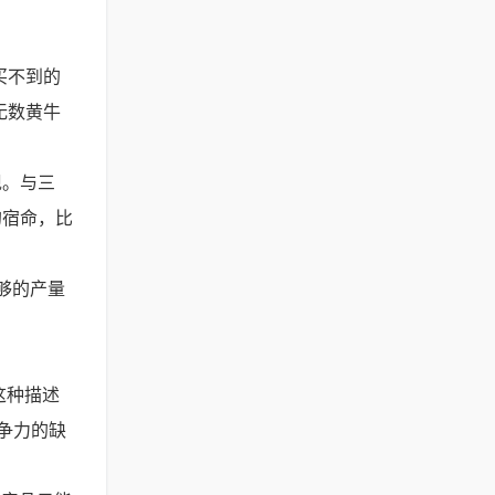
买不到的
无数黄牛
现。与三
的宿命，比
够的产量
这种描述
竞争力的缺