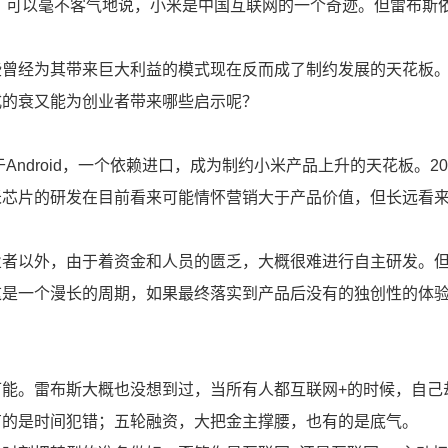
年。可以毫不客气地说，小米是中国互联网的一个奇迹。但雷布斯
些曾经为其带来巨大利益的模式现在反而成了制约发展的天花板
式的衰又能为创业者带来哪些启示呢？
Android，一个依赖进口，成为制约小米产品上升的天花板。20
米芯片的研发在目前看来可能情怀营销大于产品价值，但长远看
业者以外，由于着资金和人员的匮乏，大概很难进行自主研发。
这是一个漫长的周期，如果最终落实到产品后没有的独创性的体
能。雷布斯大概也没想到过，当所有人都互联网+的时候，自己
有的是时间犯错；五轮融资，大把金主撑腰，也有的是底气。