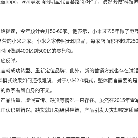
ppo，vivo等友商的明星代言套路“带坏”了，说好的做“科技
提速，今年预计会开50-60家。他表示，小米过去5年做了电
自营的小米之家。小米之家参照无印良品，每家店面积不超过25
时间做到400亿到500亿的零售额。
触底反弹。
发言就成功转型、重新定位品牌；此外，新的营销方式也存在试
0模式效果如何还很难说，对于小米2.0模式，整体而言需要的
丽的数字看到自身的不足。
产品质量、虚假宣传、缺货等情况一直存在。虽然在2015年雷
真正认识到错误。缺货就甩锅给供应链，产品引发火灾却咬定质