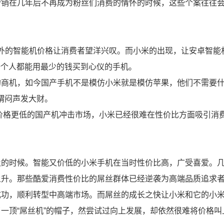
营销在几年后不再成为粉丝们消费的情怀的时候，这些个案往往
元开外的智能机价格让消费者望洋兴叹。而小米的出现，让安卓智能
何一个人都能用最少的钱买到心仪的手机。
的商机，如今国产手机不是模仿小米就是模仿苹果，他们不需要
谓闷声发大财。
的价格更低的国产机冲击市场，小米已经很难在性价比方面吸引消
及的时候。智能又价低的小米手机在当时性价比高，广受喜爱。
上升。那些酷爱消费性价比的屌丝群体已经逆袭为高端品质追求
成功，顺利转型中高端市场。而屌丝的成长之快让小米和它的小
顶“屌丝机”的帽子，然尝试过向上发展，却依然很难将价格叫上