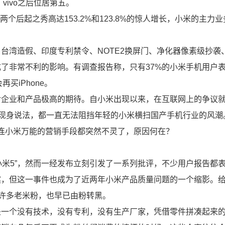
vivo之后位居第五。
vo两个后起之秀高达153.2%和123.8%的惊人增长，小米的主力
台湾造假、印度专利禁令、NOTE2换屏门、净化器像素级抄袭、
了非常不利的影响。有调查报告称，只有37%的小米手机用户
买iPhone。
对企业和产品极高的期待。自小米出现以来，在互联网上的争议
”现身说法，都一直无法阻挡年轻的小米横扫国产手机行业的风潮
谷，连小米万能的营销手段都突然不灵了，原因何在？
“小米5”，然而一经发布立刻引发了一系列批评，不少用户报告都
案，但这一事件也成为了近两年小米产品质量问题的一个缩影。
，许多老米粉，也早已由粉转黑。
是一个没有技术，没有专利，没有生产厂家，凭借零件拼凑起来