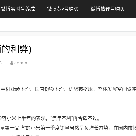
微博实时号养成
微博黄v号购买
微博热评号购买
的利弊)
6
admin
，手机业绩下滑、国内份额下滑、优势被挤压，整体发展空间受
形容小米上半年的表现，“流年不利”再合适不过。
销量第一品牌”的小米第一季度销量居然呈负增长态势，在国内市