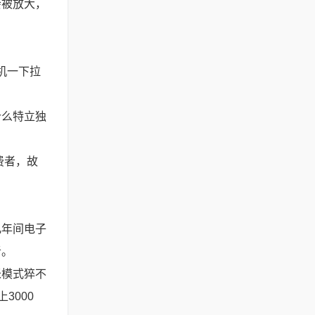
会被放大，
机一下拉
什么特立独
费者，故
几年间电子
者。
米模式猝不
3000