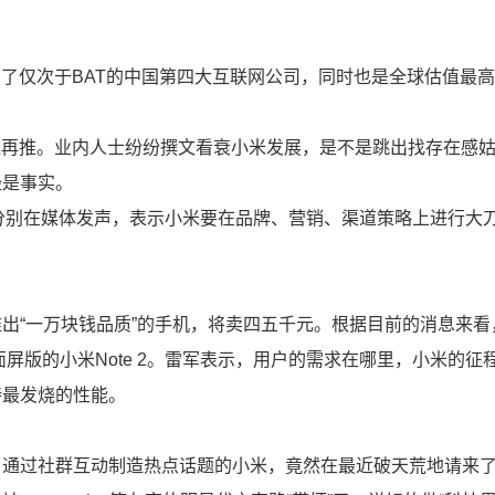
成为了仅次于BAT的中国第四大互联网公司，同时也是全球估值最
一推再推。业内人士纷纷撰文看衰小米发展，是不是跳出找存在感
经是事实。
分别在媒体发声，表示小米要在品牌、营销、渠道策略上进行大
出“一万块钱品质”的手机，将卖四五千元。根据目前的消息来看
面屏版的小米Note 2。雷军表示，用户的需求在哪里，小米的征
持最发烧的性能。
、通过社群互动制造热点话题的小米，竟然在最近破天荒地请来