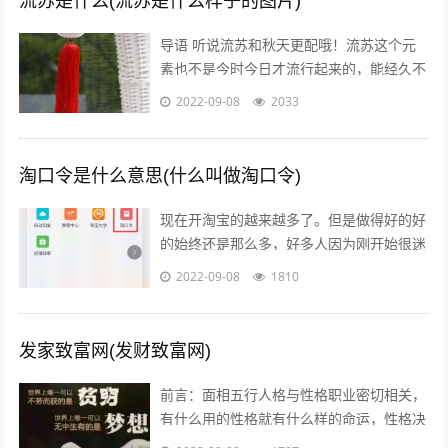
流苏是什么(流苏是什么样子的图片)
导语 听说流苏和秋天更配哦！流苏这个元
素也不是今时今日才流行起来的，能经久不
衰是因为它真的美呆了~踏进9月，秋高气
2022-09-08
2033
爽，随风摇曳的流苏真心是风情万种！宝...
淘口令是什么意思(什么叫做淘口令)
现在开淘宝的越来越多了。但是做得好的好
的始终还是那么多，好多人因为刚开始很迷
茫，不知道怎么做，或者做到一半发现没有
2022-09-08
1810
效果，无奈之下只好放弃了，我作为一个...
发家致富网(发财致富网)
前言：面相五行人格与性格职业密切相关，
有什么用的性格就有什么样的命运，性格决
定命运。有些人需要白手起家获得财富，有