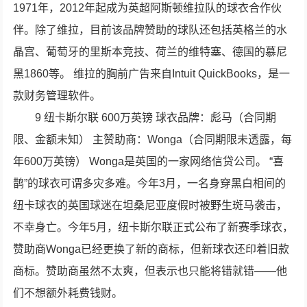
1971年，2012年起成为英超阿斯顿维拉队的球衣合作伙
伴。除了维拉，目前该品牌赞助的球队还包括英格兰的水
晶宫、葡萄牙的里斯本竞技、荷兰的维特塞、德国的慕尼
黑1860等。 维拉的胸前广告来自Intuit QuickBooks，是一
款财务管理软件。
9 纽卡斯尔联 600万英镑 球衣品牌：彪马（合同期
限、金额未知） 主赞助商：Wonga（合同期限未透露，每
年600万英镑） Wonga是英国的一家网络信贷公司。 “喜
鹊”的球衣可谓多灾多难。今年3月，一名身穿黑白相间的
纽卡球衣的英国球迷在坦桑尼亚度假时被野生斑马袭击，
不幸身亡。今年5月，纽卡斯尔联正式公布了新赛季球衣，
赞助商Wonga已经更换了新的商标，但新球衣还印着旧款
商标。赞助商虽然不太爽，但表示也只能将错就错——他
们不想额外耗费钱财。