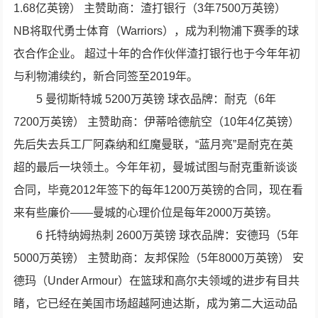
1.68亿英镑） 主赞助商：渣打银行（3年7500万英镑）
NB将取代勇士体育（Warriors），成为利物浦下赛季的球
衣合作企业。 超过十年的合作伙伴渣打银行也于今年年初
与利物浦续约，新合同签至2019年。
5 曼彻斯特城 5200万英镑 球衣品牌：耐克（6年
7200万英镑） 主赞助商：伊蒂哈德航空（10年4亿英镑）
先后失去兵工厂阿森纳和红魔曼联，“蓝月亮”是耐克在英
超的最后一块领土。今年年初，曼城试图与耐克重新谈谈
合同，毕竟2012年签下的每年1200万英镑的合同，现在看
来有些廉价——曼城的心理价位是每年2000万英镑。
6 托特纳姆热刺 2600万英镑 球衣品牌：安德玛（5年
5000万英镑） 主赞助商：友邦保险（5年8000万英镑） 安
德玛（Under Armour）在篮球和高尔夫领域的进步有目共
睹，它已经在美国市场超越阿迪达斯，成为第二大运动品