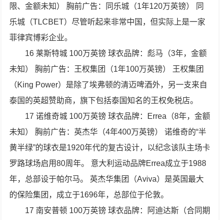
限、金额未知） 胸前广告：同乐城（1年120万英镑） 同
乐城（TLCBET）尽管听起来非常中国，但实际上是一家
菲律宾博彩企业。
16 莱斯特城 100万英镑 球衣品牌：彪马（3年，金额
未知） 胸前广告：王权集团（1年100万英镑） 王权集团
（King Power）是除了埃弗顿的清迈啤酒外，另一支来自
泰国的英超赞助商，旗下包括泰国知名的王权免税店。
17 诺维奇城 100万英镑 球衣品牌：Errea（8年，金额
未知） 胸前广告：英杰华（4年400万英镑） 诺维奇的“半
黄半绿”的球衣是1920年代的复古设计，以纪念该队主场卡
罗路球场启用80周年。 意大利运动品牌Errea成立于1988
年，总部设于帕尔马。 英杰华集团（Aviva）是英国最大
的保险集团，成立于1696年，总部位于伦敦。
17 南安普顿 100万英镑 球衣品牌：阿迪达斯（合同期