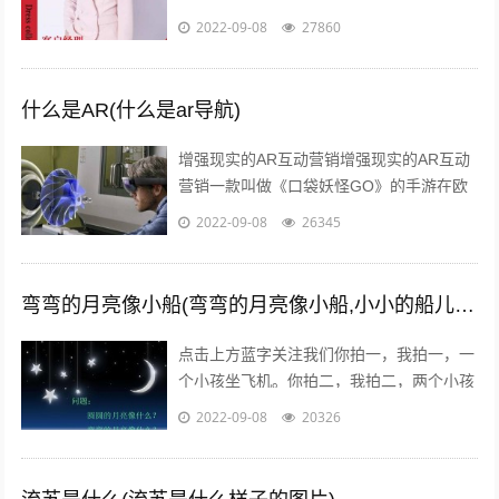
客源，微商如何找客源一直是一个不衰的话
2022-09-08
27860
题，下面我们就来讨论下这个话题。一：
定...
什么是AR(什么是ar导航)
增强现实的AR互动营销增强现实的AR互动
营销一款叫做《口袋妖怪GO》的手游在欧
美火了，在还未上线的中国，
2022-09-08
26345
#PokemanGo#这一话题的微博阅读量已
经...
弯弯的月亮像小船(弯弯的月亮像小船,小小的船儿两头尖)
点击上方蓝字关注我们你拍一，我拍一，一
个小孩坐飞机。你拍二，我拍二，两个小孩
丢手绢。你拍三，我拍三，三个小孩来搬
2022-09-08
20326
砖。你拍四，我拍四，四个小孩写大字。
你...