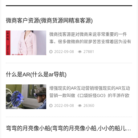
微商客户资源(微商货源网精准客源)
微商找客源是对微商来说非常重要的一件
事，很多做微商的就是苦苦支撑着因为没有
客源，微商如何找客源一直是一个不衰的话
2022-09-08
27881
题，下面我们就来讨论下这个话题。一：
定...
什么是AR(什么是ar导航)
增强现实的AR互动营销增强现实的AR互动
营销一款叫做《口袋妖怪GO》的手游在欧
美火了，在还未上线的中国，
2022-09-08
26360
#PokemanGo#这一话题的微博阅读量已
经...
弯弯的月亮像小船(弯弯的月亮像小船,小小的船儿两头尖)