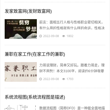
发家致富网(发财致富网)
前言：面相五行人格与性格职业密切相关，
有什么用的性格就有什么样的命运，性格决
定命运。有些人需要白手起家获得财富，有
2022-09-08
1802
些人则有可能会发横财，你会通过什么方...
兼职在家工作(在家工作的兼职)
力哥说理财，简单又好玩。跟着力哥走，理
财不用愁！本文3100字，阅读约6分钟我要
介绍的赚钱工作就是兼职写稿赚稿费。主业
2022-09-08
1793
靠写作发大财是件非常困难的事，只...
系统流程图(系统流程图是描述)
数据流程图（简称DFD）是一种能全面地描