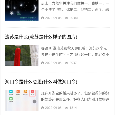
点击上方蓝字关注我们你拍一，我拍一，一
个小孩坐飞机。你拍二，我拍二，两个小孩
丢手绢。你拍三，我拍三，三个小孩来搬
2022-09-08
20341
砖。你拍四，我拍四，四个小孩写大字。
你...
流苏是什么(流苏是什么样子的图片)
导语 听说流苏和秋天更配哦！流苏这个元
素也不是今时今日才流行起来的，能经久不
衰是因为它真的美呆了~踏进9月，秋高气
2022-09-08
2037
爽，随风摇曳的流苏真心是风情万种！宝...
淘口令是什么意思(什么叫做淘口令)
现在开淘宝的越来越多了。但是做得好的好
的始终还是那么多，好多人因为刚开始很迷
茫，不知道怎么做，或者做到一半发现没有
2022-09-08
1814
效果，无奈之下只好放弃了，我作为一个...