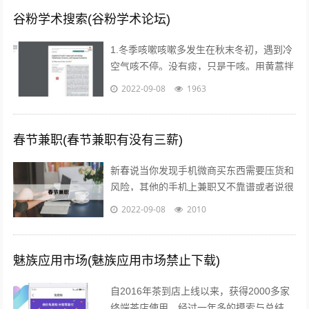
谷粉学术搜索(谷粉学术论坛)
1.冬季咳嗽咳嗽多发生在秋末冬初，遇到冷
空气咳不停。没有痰，只是干咳。用黄蒿拌
上鸡蛋，搅匀。用香油来煎鸡蛋。然后趁热
2022-09-08
1963
吃掉，睡觉，发汗。第二天就好了。注...
春节兼职(春节兼职有没有三薪)
新春说当你发现手机微商买东西需要压货和
风险，其他的手机上兼职又不靠谱或者说很
不靠谱的时候，来吧，终于等到啦！新春切
2022-09-08
2010
入正题@你新春微享汇项目介绍：简单一...
魅族应用市场(魅族应用市场禁止下载)
自2016年茶到店上线以来，获得2000多家
终端茶店使用，经过一年多的摸索与总结，