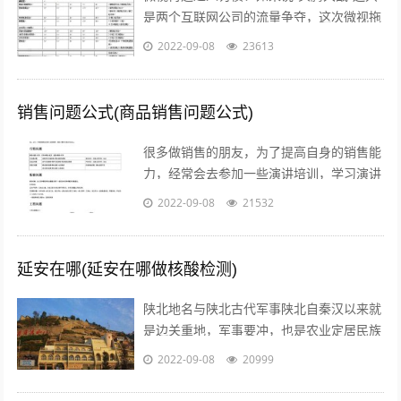
是两个互联网公司的流量争夺，这次微视拖
欠达人补贴额的行为，无疑是雪上加霜，让
2022-09-08
23613
腾讯进军短视频之路愈发艰难。关注公...
销售问题公式(商品销售问题公式)
很多做销售的朋友，为了提高自身的销售能
力，经常会去参加一些演讲培训，学习演讲
能力，训练自己的执行力，树立强大销售自
2022-09-08
21532
信心的方法等等。但是没有人会告诉我们...
延安在哪(延安在哪做核酸检测)
陕北地名与陕北古代军事陕北自秦汉以来就
是边关重地，军事要冲，也是农业定居民族
与游牧民族互相争夺的要地。历代统治者为
2022-09-08
20999
了经略这块地区，曾付出了很多代价，耗...