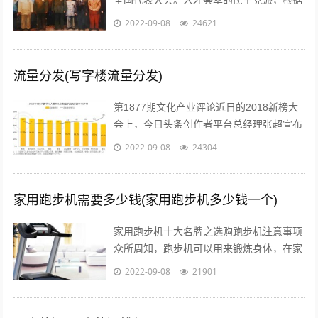
历史传统各有特色、成员界别也各具特点。
2022-09-08
24621
究竟差别在哪儿？...
流量分发(写字楼流量分发)
第1877期文化产业评论近日的2018新榜大
会上，今日头条创作者平台总经理张超宣布
头条号平台将全面升级。升级后，平台将支
2022-09-08
24304
持图文、短视频、短内容、问答、...
家用跑步机需要多少钱(家用跑步机多少钱一个)
家用跑步机十大名牌之选购跑步机注意事项
众所周知，跑步机可以用来锻炼身体，在家
配置跑步机的明星也不少。近日，张继科的
2022-09-08
21901
主管教练肖战在微博贴出弟子进行康复训...