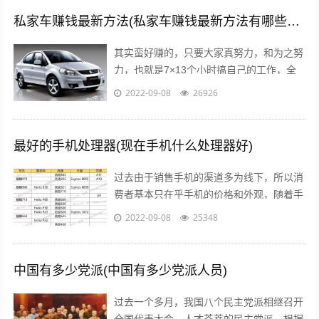
私家车赚钱最新方法(私家车赚钱最新方法有哪些?推荐这5种赚钱方法)
其实蛮好赚的，只要大家真努力，和为之努
力，也就是7×13个小时搞自己的工作，全
面性的拼命，那么我们自然就可以赚到钱
2022-09-08
26926
了，不要与那些不愿意努力的人，有一秒...
最好的手机处理器(现在手机什么处理器好)
过去由于销售手机的渠道多为线下，所以消
费者基本只在乎手机的价格和外观，随着手
机线上销售渠道的拓宽，以及小米曾打出性
2022-09-08
25348
价比的口号后，人们开始逐渐意识到，一...
中国有多少党派(中国有多少党派人员)
过去一个多月，我国八个民主党派相继召开
全国代表大会。人才荟萃的民主党派，根据