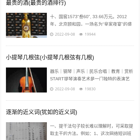
最贵的酒(最贵的酒排行)
十、国窖1573“叁60”, 33.66万元。2012
年，北京颐和园，一场名为“皇家夜宴”的盛
宴举行。中国高端奢侈白酒品牌——国窖
2022-09-08
19944
1573在这发布了最...
小提琴几根弦(小提琴几根弦有几根)
器乐｜钢琴｜声乐｜民乐合唱｜教育｜赏析
START提琴演奏艺术是一门独特的表演艺
术，它的音色轻盈悦耳、沁人心脾、它宛如
2022-09-08
19830
优美的歌声在你耳边盈绕。众所周知...
逐渐的近义词(犹如的近义词)
一、提干法句子较长难以理解时，可采取提
取主干的方法。例如：1、这次网络短训班