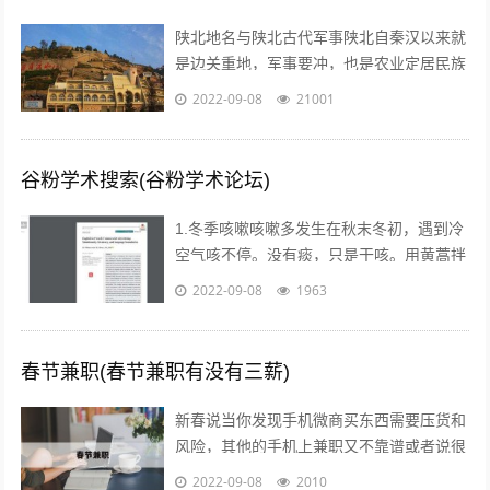
陕北地名与陕北古代军事陕北自秦汉以来就
是边关重地，军事要冲，也是农业定居民族
与游牧民族互相争夺的要地。历代统治者为
2022-09-08
21001
了经略这块地区，曾付出了很多代价，耗...
谷粉学术搜索(谷粉学术论坛)
1.冬季咳嗽咳嗽多发生在秋末冬初，遇到冷
空气咳不停。没有痰，只是干咳。用黄蒿拌
上鸡蛋，搅匀。用香油来煎鸡蛋。然后趁热
2022-09-08
1963
吃掉，睡觉，发汗。第二天就好了。注...
春节兼职(春节兼职有没有三薪)
新春说当你发现手机微商买东西需要压货和
风险，其他的手机上兼职又不靠谱或者说很
不靠谱的时候，来吧，终于等到啦！新春切
2022-09-08
2010