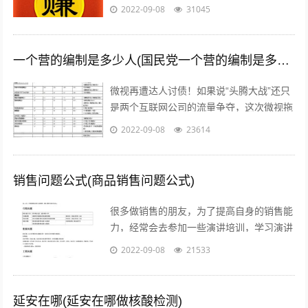
说，那些打字、注册发帖、打码、挂机、时
2022-09-08
31045
时彩、问卷调查等网络赚钱的方法早已经...
一个营的编制是多少人(国民党一个营的编制是多少人)
微视再遭达人讨债！如果说“头腾大战”还只
是两个互联网公司的流量争夺，这次微视拖
欠达人补贴额的行为，无疑是雪上加霜，让
2022-09-08
23614
腾讯进军短视频之路愈发艰难。关注公...
销售问题公式(商品销售问题公式)
很多做销售的朋友，为了提高自身的销售能
力，经常会去参加一些演讲培训，学习演讲
能力，训练自己的执行力，树立强大销售自
2022-09-08
21533
信心的方法等等。但是没有人会告诉我们...
延安在哪(延安在哪做核酸检测)