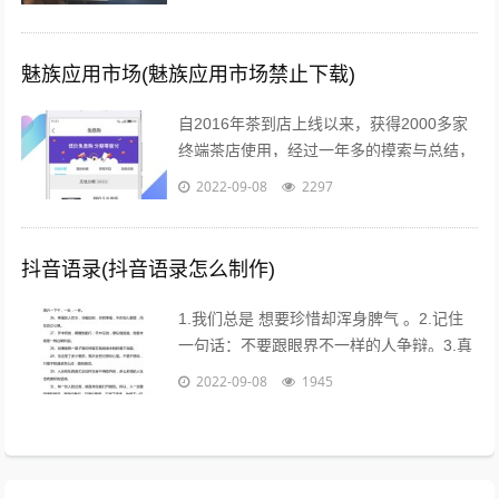
入正题@你新春微享汇项目介绍：简单一...
魅族应用市场(魅族应用市场禁止下载)
自2016年茶到店上线以来，获得2000多家
终端茶店使用，经过一年多的摸索与总结，
茶到店APP Beta2.0版本于2017年4月26日
2022-09-08
2297
18点进行重要...
抖音语录(抖音语录怎么制作)
1.我们总是 想要珍惜却浑身脾气 。2.记住
一句话：不要跟眼界不一样的人争辩。3.真
的不用时刻替别人着想，不是每个人都能把
2022-09-08
1945
你的善良放在心上。...