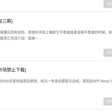
详
有三薪)
需要压货和风险，其他的手机上兼职又不靠谱或者说很不靠谱的时候，来
享汇项目介绍：简单一...
详
市场禁止下载)
2000多家终端茶店使用，经过一年多的摸索与总结，茶到店APP Beta2.
详