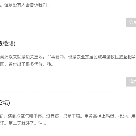
但是没有人会告诉我们...
详
酸检测)
秦汉以来就是边关重地，军事要冲，也是农业定居民族与游牧民族互相争
，曾付出了很多代价，耗...
详
论坛)
冬初，遇到冷空气咳不停。没有痰，只是干咳。用黄蒿拌上鸡蛋，搅匀。用
。第二天就好了。注...