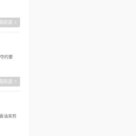
细阅读
夺的要
细阅读
香油来煎