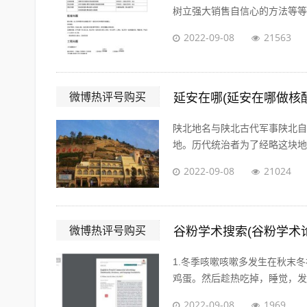
树立强大销售自信心的方法等等。
2022-09-08
21563
微博热评号购买
延安在哪(延安在哪做核
陕北地名与陕北古代军事陕北自
地。历代统治者为了经略这块地区
2022-09-08
21024
微博热评号购买
谷粉学术搜索(谷粉学术
1.冬季咳嗽咳嗽多发生在秋末
鸡蛋。然后趁热吃掉，睡觉，发汗
2022-09-08
1969