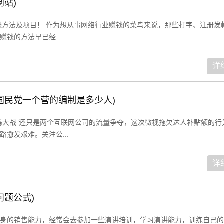
网站)
赚钱方法及项目！ 作为想从事网络行业赚钱的菜鸟来说，那些打字、注册发
钱的方法早已经...
详
国民党一个营的编制是多少人)
腾大战”还只是两个互联网公司的流量争夺，这次微视拖欠达人补贴额的行
愈发艰难。关注公...
详
问题公式)
身的销售能力，经常会去参加一些演讲培训，学习演讲能力，训练自己的