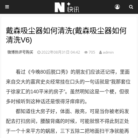
戴森吸尘器如何清洗(戴森吸尘器如何
清洗V6)
微博热评号购买
2022年08月31日 04:42
705
admin
看过《今晚80后脱口秀》的朋友们应该还记得，里面
来自交大的嘉宾史炎经常挂在口头的一句话就是“我那套位
于徐家汇的140平米的房子”。虽然明知这是一个梗，但很
多时候听到这种话还是恨得牙痒痒的。
都知道住大房子好，体面、敞亮，可是当你被老妈发
配去打扫房间，腰酸背痛的时候，可能就恨不得此刻正处
于一个十来平方的蜗居，三下五除二把地面扫干净就能再