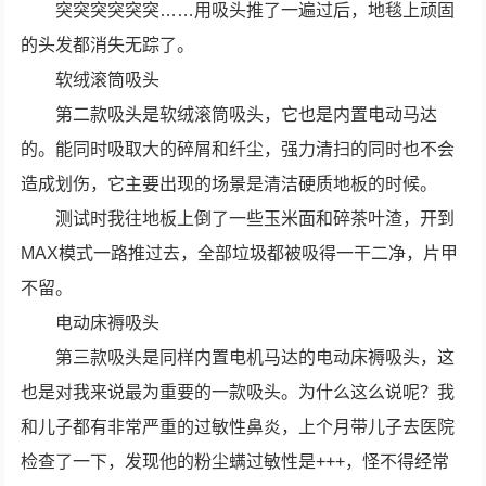
突突突突突突……用吸头推了一遍过后，地毯上顽固
的头发都消失无踪了。
软绒滚筒吸头
第二款吸头是软绒滚筒吸头，它也是内置电动马达
的。能同时吸取大的碎屑和纤尘，强力清扫的同时也不会
造成划伤，它主要出现的场景是清洁硬质地板的时候。
测试时我往地板上倒了一些玉米面和碎茶叶渣，开到
MAX模式一路推过去，全部垃圾都被吸得一干二净，片甲
不留。
电动床褥吸头
第三款吸头是同样内置电机马达的电动床褥吸头，这
也是对我来说最为重要的一款吸头。为什么这么说呢？我
和儿子都有非常严重的过敏性鼻炎，上个月带儿子去医院
检查了一下，发现他的粉尘螨过敏性是+++，怪不得经常