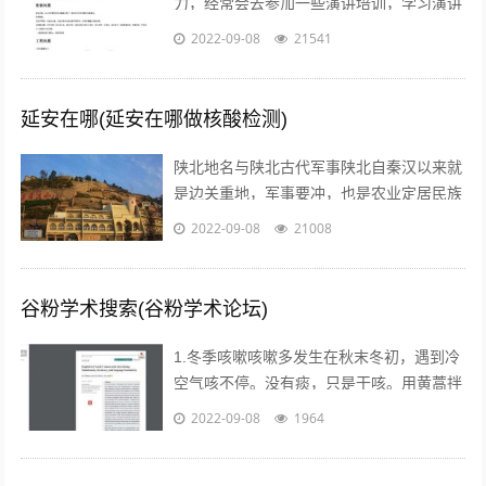
力，经常会去参加一些演讲培训，学习演讲
能力，训练自己的执行力，树立强大销售自
2022-09-08
21541
信心的方法等等。但是没有人会告诉我们...
延安在哪(延安在哪做核酸检测)
陕北地名与陕北古代军事陕北自秦汉以来就
是边关重地，军事要冲，也是农业定居民族
与游牧民族互相争夺的要地。历代统治者为
2022-09-08
21008
了经略这块地区，曾付出了很多代价，耗...
谷粉学术搜索(谷粉学术论坛)
1.冬季咳嗽咳嗽多发生在秋末冬初，遇到冷
空气咳不停。没有痰，只是干咳。用黄蒿拌
上鸡蛋，搅匀。用香油来煎鸡蛋。然后趁热
2022-09-08
1964
吃掉，睡觉，发汗。第二天就好了。注...