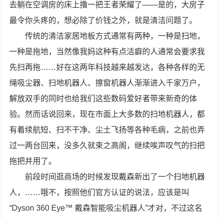
去躺在空调房的床上撸一把王者荣耀了——是的，大房子
最令你头疼的，想必除了价钱之外，就是清洁问题了。
传统的清洁家居地板方式通常有两种，一种是扫地，
一种是拖地，当然像我妈这种有点洁癖的人通常会要求我
先扫再拖……好在这两年科技越来越发达，各种各样的无
绳吸尘器、扫地机器人、擦窗机器人渐渐进入千家万户，
解放双手的同时也给我们这些数码爱好者带来新奇的体
验。然而话说回来，现在市面上大多数的扫地机器人，都
有着续航短、扫不干净、尘土飞扬等各种毛病，之前也弄
过一两台回来，没多久就束之高阁，继续唉声叹气的扫把
拖把并用了。
前段时间逛商场的时候发现戴森新出了一个扫地机器
人，……哦不，按照他们官方认证的说法，应该是叫
“Dyson 360 Eye™ 戴森智能吸尘机器人”才对，不过这名