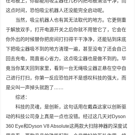
在地板上，你都能用吸尘器在几秒内把地板清洁干净，而
这点时间，恐怕吸尘机器人还没能完全启动呢。
当然，吸尘机器人也有其无法取代的地方。它更侧重
于解放双手，打开电源开关之后你就不用管它了，它会在
你外出的时候替你把房间打扫得干干净净，还能钻到床底
下把吸尘器吸不到的地方清理一遍，甚至没电了还会自己
回去充电，简直省心省力，这点吸尘器也是做不到的。毕
竟当你某天回到家里，看到一台无绳吸尘器正悬在空中自
己进行打扫，你第一反应恐怕并不是感叹科技的强大，而
是尖叫一声掉头就跑了……
综述：
科技的灵魂，是创新，这句话用在戴森这家以创新驱
动的科技公司身上真是一点也没错。经过这几天对Dyson
360 Eye和Dyson V8 Absolute这两款大扫除神器的深度试