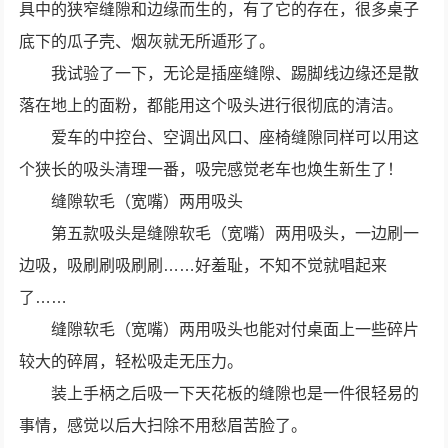
具中的狭窄缝隙和边缘而生的，有了它的存在，很多桌子
底下的瓜子壳、烟灰就无所遁形了。
我试验了一下，无论是插座缝隙、踢脚线边缘还是散
落在地上的面粉，都能用这个吸头进行很彻底的清洁。
爱车的中控台、空调出风口、座椅缝隙同样可以用这
个狭长的吸头清理一番，吸完感觉老车也焕生新生了！
缝隙软毛（宽嘴）两用吸头
第五款吸头是缝隙软毛（宽嘴）两用吸头，一边刷一
边吸，吸刷刷吸刷刷……好羞耻，不知不觉就唱起来
了……
缝隙软毛（宽嘴）两用吸头也能对付桌面上一些碎片
较大的碎屑，轻松吸走无压力。
装上手柄之后吸一下天花板的缝隙也是一件很轻易的
事情，感觉以后大扫除不用愁眉苦脸了。