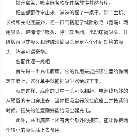
揭开盒盖，吸尘器各款配件摆放得井然有序。
把全部配件拿出来，满满的摆了一桌子。除了主机、
长柄和充电底座外，还一口气搭配了缝隙软毛（宽嘴）两
用吸头、缝隙清洁吸头、除尘软毛刷、电动床褥吸头、升
级版直驱式吸头和软绒滚筒吸头足足六个不同规格的吸
头，阵容可谓豪华。
各配件逐一亮相
首先是一个充电底座，它的作用是能把吸尘器给你固
定在墙上，这样单手就能把吸尘器给取下来。
就是这样，底座的其中一头可以翻起，电源线巧妙的
从预留的卡口穿进去，当你把吸尘器放在底座上并按紧的
时候，接头的位置刚好能给吸尘器充电。
此外，充电底座上还有两个额外的接口，能让你把两
个较小的吸头插上去备用。