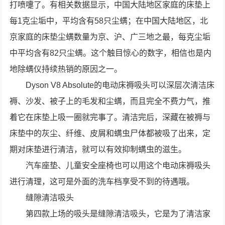
打喷嚏了。有相关数据显示，中国大陆地区家庭的床垫上
每1克尘垢中，平均含有58只尘螨；在中国大陆地区，北
京家庭的床垫尘螨数量为京、沪、广三地之最，每克尘垢
中平均含有82只尘螨。这个触目惊心的数字，相信也是内
地除螨仪持续热销的原因之一。
Dyson V8 Absolute的电动床褥吸头可以深层次清洁床
褥、沙发、被子上的毛发和尘螨，而且完全不费力气，推
着它在床垫上吸一圈就完事了。清洁完后，深藏在被褥与
床垫中的灰尘、纤维、皮屑和螨虫尸体都被吸了出来，定
期对床垫进行清洁，就可以有效抑制螨虫的滋生。
汽车座垫、儿童安全座椅也可以用这个电动床褥吸头
进行清理，这可是外面的洗车档享受不到的待遇哦。
缝隙清洁吸头
第四款上场的吸头是缝隙清洁吸头，它是为了清洁家