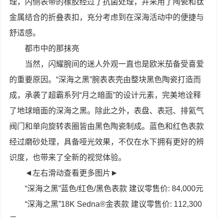
理，内侧表带的橡胶经过了抗菌处理，并采用了陶瓷和钛
金属结合的折叠表扣，充分考虑到在深海活动中的便捷与
舒适感。
都市中的那抹亮
当然，闪耀腕间的迷人外观一直也是欧米茄备受喜爱
的重要原因。“深海之黑”腕表表壳由整块黑色陶瓷打造而
成，承袭了超霸系列“月之暗面”的设计元素，完美地诠释
了地球暗面的深海之黑。除此之外，表盘、表冠、排氦气
阀门和单向旋转表圈皆由黑色陶瓷制成。蓝色和红色表款
经过磨砂处理，具备哑光效果，不仅在水下拥有更好的辨
识度，也带来了全新的视觉体验。
◄左右滑动查看更多图片►
“深海之黑”蓝色/红色/黑色表款 建议零售价: 84,000元
“深海之黑”18K Sedna®金表款 建议零售价: 112,300