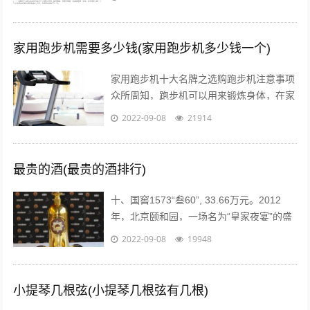
持图文、短视频、短内容、问答、...
家用跑步机需要多少钱(家用跑步机多少钱一个)
家用跑步机十大名牌之选购跑步机注意事项
众所周知，跑步机可以用来锻炼身体，在家
配置跑步机的明星也不少。近日，张继科的
2022-09-08
21914
主管教练肖战在微博贴出弟子进行康复训...
最贵的酒(最贵的酒排行)
十、国窖1573“叁60”, 33.66万元。2012
年，北京颐和园，一场名为“皇家夜宴”的盛
宴举行。中国高端奢侈白酒品牌——国窖
2022-09-08
19948
1573在这发布了最...
小提琴几根弦(小提琴几根弦有几根)