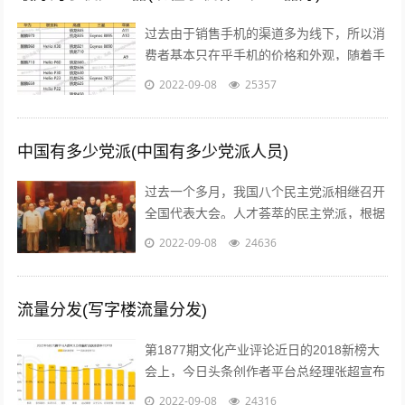
过去由于销售手机的渠道多为线下，所以消
费者基本只在乎手机的价格和外观，随着手
机线上销售渠道的拓宽，以及小米曾打出性
2022-09-08
25357
价比的口号后，人们开始逐渐意识到，一...
中国有多少党派(中国有多少党派人员)
过去一个多月，我国八个民主党派相继召开
全国代表大会。人才荟萃的民主党派，根据
历史传统各有特色、成员界别也各具特点。
2022-09-08
24636
究竟差别在哪儿？...
流量分发(写字楼流量分发)
第1877期文化产业评论近日的2018新榜大
会上，今日头条创作者平台总经理张超宣布
头条号平台将全面升级。升级后，平台将支
2022-09-08
24316