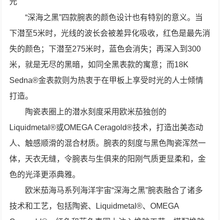
元
“深海之黑”四款腕表的颜色设计也有特别的意义。当
下潜至5米时，光线的波长会被差异化吸收，红色是最先消
失的颜色；下潜至275米时，蓝色会消失；再深入到300
米，就是无尽的黑暗，如同全黑表款的寓意；而18K
Sedna®金表款则为热衷于在甲板上享受时光的人士倾情
打造。
陶瓷表圈上的潜水刻度采用欧米茄独创的
Liquidmetal®或OMEGA Ceragold®技术，打造出美态动
人、触感顺滑的混合材质。腕表的刻度与黑色陶瓷浑然一
体，天衣无缝，令腕表与生俱来的阳刚气质更显柔和，金
色的光泽更添典雅。
欧米茄海马系列海洋宇宙“深海之黑”腕表融合了诸多
技术和工艺，包括陶瓷、Liquidmetal®、OMEGA