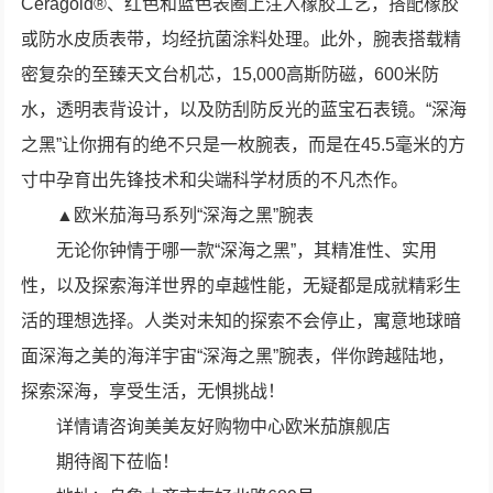
Ceragold®、红色和蓝色表圈上注入橡胶工艺，搭配橡胶
或防水皮质表带，均经抗菌涂料处理。此外，腕表搭载精
密复杂的至臻天文台机芯，15,000高斯防磁，600米防
水，透明表背设计，以及防刮防反光的蓝宝石表镜。“深海
之黑”让你拥有的绝不只是一枚腕表，而是在45.5毫米的方
寸中孕育出先锋技术和尖端科学材质的不凡杰作。
▲欧米茄海马系列“深海之黑”腕表
无论你钟情于哪一款“深海之黑”，其精准性、实用
性，以及探索海洋世界的卓越性能，无疑都是成就精彩生
活的理想选择。人类对未知的探索不会停止，寓意地球暗
面深海之美的海洋宇宙“深海之黑”腕表，伴你跨越陆地，
探索深海，享受生活，无惧挑战！
详情请咨询美美友好购物中心欧米茄旗舰店
期待阁下莅临！