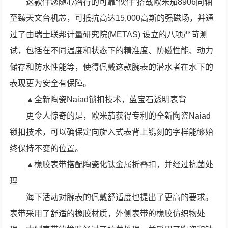
这款伴您随心潜行的可靠“伙伴”搭载欧米茄8906同轴
至臻天文台机芯，可抵抗高达15,000高斯的强磁场，并通
过了由瑞士联邦计量研究院(METAS) 设立的八项严苛测
试，包括在不同温度和状态下的精准度、防磁性能、动力
储存和防水性能等，使得佩戴这款腕表的潜水者在水下的
表现更为安全有保障。
▲全新陶瓷Naiad锁扣技术，蓝宝石透明表背
更令人惊奇的是，欧米茄获得专利的全新陶瓷Naiad
锁扣技术，可以确保定向旋入式表背上镌刻的字样能够始
终保持不变的位置。
▲橡胶表带搭配陶瓷化钛金属折叠扣，并经过抗菌处
理
海下活动对腕表的佩戴舒适度也提出了更高的要求。
表带采用了舒适的橡胶材质，外侧表带的橡胶仿织物处