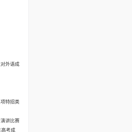
业对外语成
单项特招类
有演讲比赛
生高考成