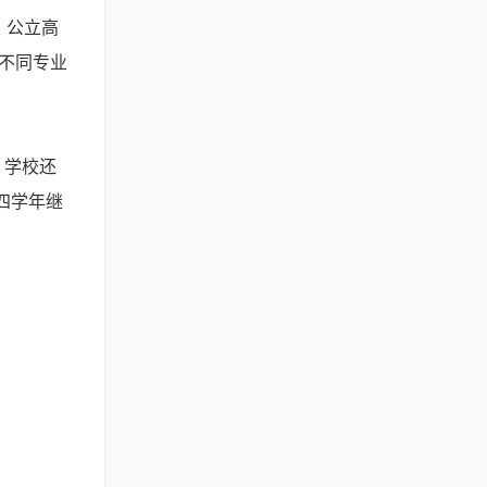
，公立高
科不同专业
。学校还
四学年继