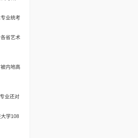
术专业统考
考各省艺术
时被内地高
分专业还对
大学108