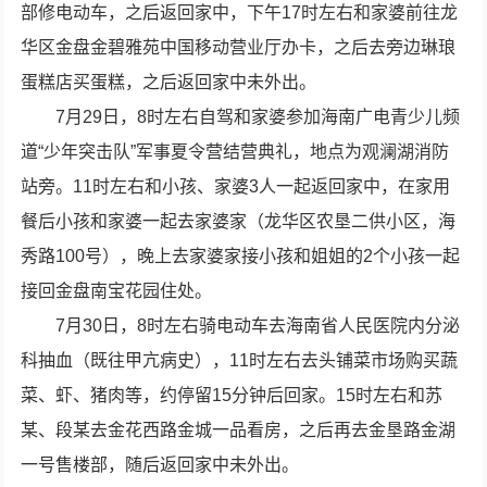
部修电动车，之后返回家中，下午17时左右和家婆前往龙
华区金盘金碧雅苑中国移动营业厅办卡，之后去旁边琳琅
蛋糕店买蛋糕，之后返回家中未外出。
7月29日，8时左右自驾和家婆参加海南广电青少儿频
道“少年突击队”军事夏令营结营典礼，地点为观澜湖消防
站旁。11时左右和小孩、家婆3人一起返回家中，在家用
餐后小孩和家婆一起去家婆家（龙华区农垦二供小区，海
秀路100号），晚上去家婆家接小孩和姐姐的2个小孩一起
接回金盘南宝花园住处。
7月30日，8时左右骑电动车去海南省人民医院内分泌
科抽血（既往甲亢病史），11时左右去头铺菜市场购买蔬
菜、虾、猪肉等，约停留15分钟后回家。15时左右和苏
某、段某去金花西路金城一品看房，之后再去金垦路金湖
一号售楼部，随后返回家中未外出。