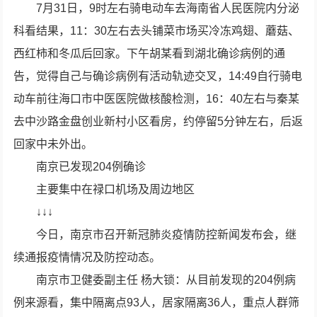
7月31日，9时左右骑电动车去海南省人民医院内分泌
科看结果，11：30左右去头铺菜市场买冷冻鸡翅、蘑菇、
西红柿和冬瓜后回家。下午胡某看到湖北确诊病例的通
告，觉得自己与确诊病例有活动轨迹交叉，14:49自行骑电
动车前往海口市中医医院做核酸检测，16：40左右与秦某
去中沙路金盘创业新村小区看房，约停留5分钟左右，后返
回家中未外出。
南京已发现204例确诊
主要集中在禄口机场及周边地区
↓↓↓
今日，南京市召开新冠肺炎疫情防控新闻发布会，继
续通报疫情情况及防控动态。
南京市卫健委副主任 杨大锁：从目前发现的204例病
例来源看，集中隔离点93人，居家隔离36人，重点人群筛