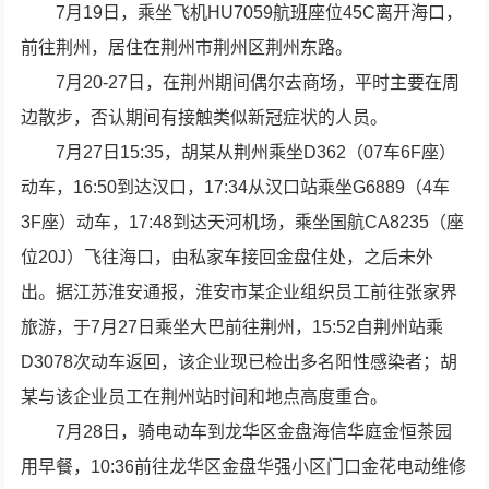
7月19日，乘坐飞机HU7059航班座位45C离开海口，
前往荆州，居住在荆州市荆州区荆州东路。
7月20-27日，在荆州期间偶尔去商场，平时主要在周
边散步，否认期间有接触类似新冠症状的人员。
7月27日15:35，胡某从荆州乘坐D362（07车6F座）
动车，16:50到达汉口，17:34从汉口站乘坐G6889（4车
3F座）动车，17:48到达天河机场，乘坐国航CA8235（座
位20J）飞往海口，由私家车接回金盘住处，之后未外
出。据江苏淮安通报，淮安市某企业组织员工前往张家界
旅游，于7月27日乘坐大巴前往荆州，15:52自荆州站乘
D3078次动车返回，该企业现已检出多名阳性感染者；胡
某与该企业员工在荆州站时间和地点高度重合。
7月28日，骑电动车到龙华区金盘海信华庭金恒茶园
用早餐，10:36前往龙华区金盘华强小区门口金花电动维修