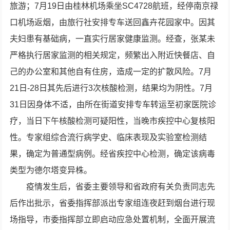
旅游；7月19日由桂林机场乘坐SC4728航班，经停南京禄
口机场返烟，由旅行社安排专车送回鑫卉花园家中。因其
夫妇患有基础病，一直实行居家健康监测。经查，张某未
严格执行居家监测的相关规定，频繁出入附近快餐店、自
己的办公室和其他自有住房，造成一定的扩散风险。7月
21日-28日其先后进行3次核酸检测，结果均为阴性。7月
31日因身体不适，由所在街道安排专车转运至初家医院诊
疗，当日下午核酸检测可疑阳性，当晚市疾控中心复核阳
性。专家组综合流行病学史、临床表现及实验室检测结
果，确定为普通型病例。经省疾控中心检测，确定该病毒
类型为德尔塔变异株。
疫情发生后，省委主要领导和省政府有关负责同志先
后作出批示，省委指挥部派出专家组连夜赶到烟台进行现
场指导，市委指挥部立即启动应急处置机制，全面开展流