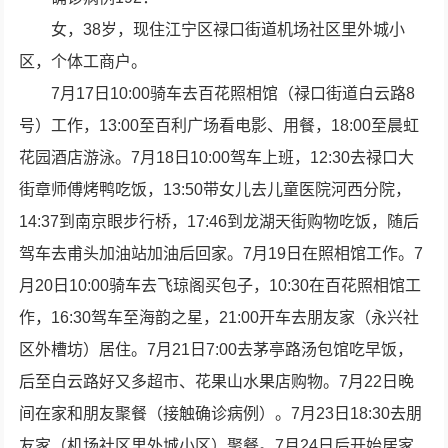
女，38岁，现住江宁区禄口街道机场社区里外城小
区，个体工商户。
7月17日10:00骑车去百花照相馆（禄口街道白云路8
号）工作，13:00至百利广场看电影、用餐，18:00至晨虹
花园酒店游泳。7月18日10:00驾车上班，12:30去禄口大
街章师傅烤鸭吃饭，13:50带女儿去儿童医院河西分院，
14:37到南京眼步行桥，17:46到龙湖天街购物吃饭，随后
驾车去甫头加油站加油后回家。7月19日在照相馆工作。7
月20日10:00骑车去飞琼阁买包子，10:30在百花照相馆工
作，16:30驾车至海韵之星，21:00开车去朋友家（永兴社
区外槽坊）居住。7月21日7:00去茅亭路汤包馆吃早饭，
后至白云路好又多超市、花果山水果店购物。7月22日晚
间在家和朋友聚餐（接触确诊病例）。7月23日18:30去朋
友家（机场社区里外城小区）聚餐。7月24日后开始居家