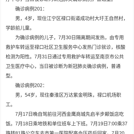
确诊病例201：
男，4岁，现住江宁区禄口街道成功村大圩王自然村，
学龄前儿童。
为确诊病例的儿子，7月30日隔离期间发热，由专用
救护车转运至禄口社区卫生服务中心发热门诊就诊，核酸
检测为阳性。7月31日通过专用救护车转运至南京市公共
卫生医疗中心，当日被诊断为新冠肺炎确诊病例，普通
型。
确诊病例202：
男，54岁，现住秦淮区万达紫金明珠，禄口机场职
工。
7月17日晚自驾前往河西金鹰商城先启半步颠饭店吃
饭。7月18日乘地铁和单位班车上下班。7月19日7:00乘37
路转81路公交车去市第一医院配高血压药后回家。7月20