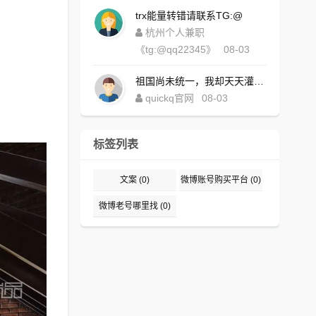
trx能量转错请联系TG:@
杭州个人兼职
《tg:@qq22345》
08-03
祖国尚未统一，我却天天灌水，好内疚！https://www.quickqxi.com/
quickq官网
08-03
标签列表
文案
(0)
微博账号购买平台
(0)
微博老号哪里找
(0)