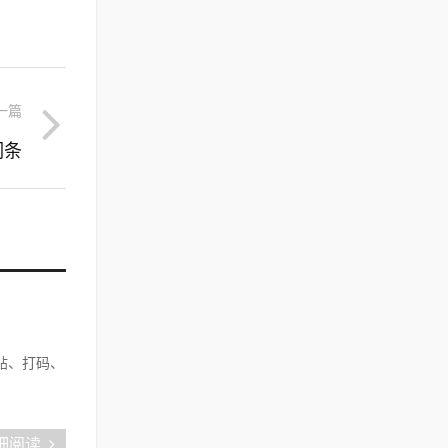
一篇
词条
帖、打码、
细阅读