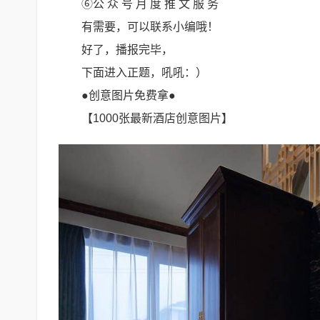
⑥公 众 号 月 度 推 文 服 务
有需要，可以联系小编哦！
好了，播报完毕，
下面进入正题，吼吼：）
●创意图片免费拿●
【1000张最新酒店创意图片】