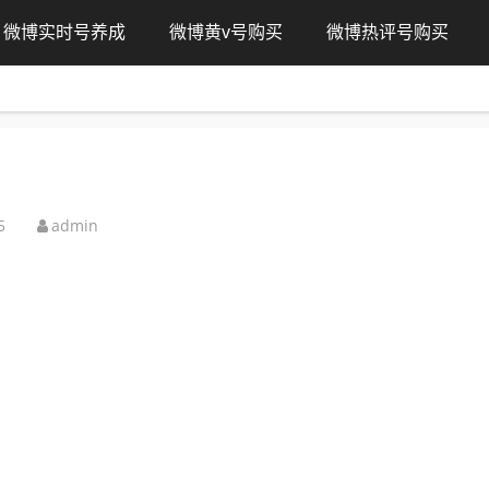
微博实时号养成
微博黄v号购买
微博热评号购买
5
admin