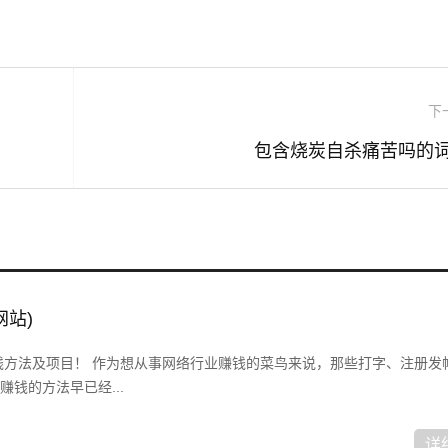
下
包含烧炭自杀痛苦吗的
网站)
赚钱方法及项目！ 作为想从事网络行业赚钱的菜鸟来说，那些打字、注册发
钱的方法早已经...
详