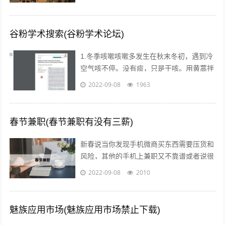
了经略这块地区，曾付出了很多代价，耗...
谷粉学术搜索(谷粉学术论坛)
1.冬季咳嗽咳嗽多发生在秋末冬初，遇到冷
空气咳不停。没有痰，只是干咳。用黄蒿拌
上鸡蛋，搅匀。用香油来煎鸡蛋。然后趁热
2022-09-08
1963
吃掉，睡觉，发汗。第二天就好了。注...
春节兼职(春节兼职有没有三薪)
新春说当你发现手机微商买东西需要压货和
风险，其他的手机上兼职又不靠谱或者说很
不靠谱的时候，来吧，终于等到啦！新春切
2022-09-08
2010
入正题@你新春微享汇项目介绍：简单一...
魅族应用市场(魅族应用市场禁止下载)