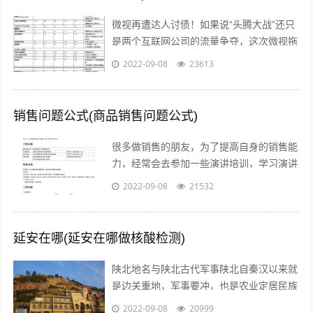
微视再遭达人讨债！如果说“头腾大战”还只
是两个互联网公司的流量争夺，这次微视拖
欠达人补贴额的行为，无疑是雪上加霜，让
2022-09-08
23613
腾讯进军短视频之路愈发艰难。关注公...
销售问题公式(商品销售问题公式)
很多做销售的朋友，为了提高自身的销售能
力，经常会去参加一些演讲培训，学习演讲
能力，训练自己的执行力，树立强大销售自
2022-09-08
21532
信心的方法等等。但是没有人会告诉我们...
延安在哪(延安在哪做核酸检测)
陕北地名与陕北古代军事陕北自秦汉以来就
是边关重地，军事要冲，也是农业定居民族
与游牧民族互相争夺的要地。历代统治者为
2022-09-08
20999