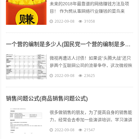
未来的2018年最靠谱的网络赚钱方法及项
目！ 作为想从事网络行业赚钱的菜鸟来
说，那些打字、注册发帖、打码、挂机、时
2022-09-08
31058
时彩、问卷调查等网络赚钱的方法早已经...
一个营的编制是多少人(国民党一个营的编制是多少人)
微视再遭达人讨债！如果说“头腾大战”还只
是两个互联网公司的流量争夺，这次微视拖
欠达人补贴额的行为，无疑是雪上加霜，让
2022-09-08
23625
腾讯进军短视频之路愈发艰难。关注公...
销售问题公式(商品销售问题公式)
很多做销售的朋友，为了提高自身的销售能
力，经常会去参加一些演讲培训，学习演讲
能力，训练自己的执行力，树立强大销售自
2022-09-08
21547
信心的方法等等。但是没有人会告诉我们...