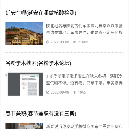
延安在哪(延安在哪做核酸检测)
陕北地名与陕北古代军事陕北自秦汉以来就
是边关重地，军事要冲，也是农业定居民族
与游牧民族互相争夺的要地。历代统治者为
2022-09-08
21009
了经略这块地区，曾付出了很多代价，耗...
谷粉学术搜索(谷粉学术论坛)
1.冬季咳嗽咳嗽多发生在秋末冬初，遇到冷
空气咳不停。没有痰，只是干咳。用黄蒿拌
上鸡蛋，搅匀。用香油来煎鸡蛋。然后趁热
2022-09-08
1965
吃掉，睡觉，发汗。第二天就好了。注...
春节兼职(春节兼职有没有三薪)
新春说当你发现手机微商买东西需要压货和