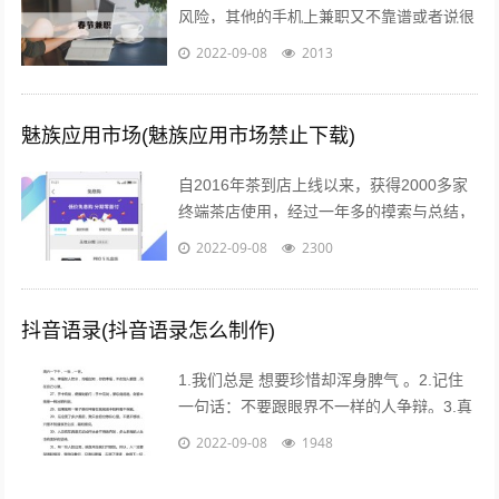
风险，其他的手机上兼职又不靠谱或者说很
不靠谱的时候，来吧，终于等到啦！新春切
2022-09-08
2013
入正题@你新春微享汇项目介绍：简单一...
魅族应用市场(魅族应用市场禁止下载)
自2016年茶到店上线以来，获得2000多家
终端茶店使用，经过一年多的摸索与总结，
茶到店APP Beta2.0版本于2017年4月26日
2022-09-08
2300
18点进行重要...
抖音语录(抖音语录怎么制作)
1.我们总是 想要珍惜却浑身脾气 。2.记住
一句话：不要跟眼界不一样的人争辩。3.真
的不用时刻替别人着想，不是每个人都能把
2022-09-08
1948
你的善良放在心上。...