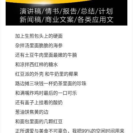
加上生煎包头上的硬面
杂拌汤里面脆脆的海参
还有土豆牛肉里面最嫩的牛腩
和凉拌西红柿的糖水
红豆派的外壳 和牛奶里的椰果
路边摊三块钱一杯奶茶里面的珍珠
和满嘴炸鸡时最后的一口可乐
还有盖子上挂着的酸奶
葱油饼焦黄的边
和面包里面的几颗红豆
正所谓爱与美食不可辜负，我把99%的空闲时间用来