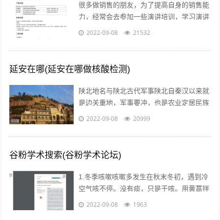
很多做销售的朋友，为了提高自身的销售能
力，经常会去参加一些演讲培训，学习演讲
能力，训练自己的执行力，树立强大销售自
2022-09-08
21532
信心的方法等等。但是没有人会告诉我们...
延安在哪(延安在哪做核酸检测)
陕北地名与陕北古代军事陕北自秦汉以来就
是边关重地，军事要冲，也是农业定居民族
与游牧民族互相争夺的要地。历代统治者为
2022-09-08
20999
了经略这块地区，曾付出了很多代价，耗...
谷粉学术搜索(谷粉学术论坛)
1.冬季咳嗽咳嗽多发生在秋末冬初，遇到冷
空气咳不停。没有痰，只是干咳。用黄蒿拌
上鸡蛋，搅匀。用香油来煎鸡蛋。然后趁热
2022-09-08
1963
吃掉，睡觉，发汗。第二天就好了。注...