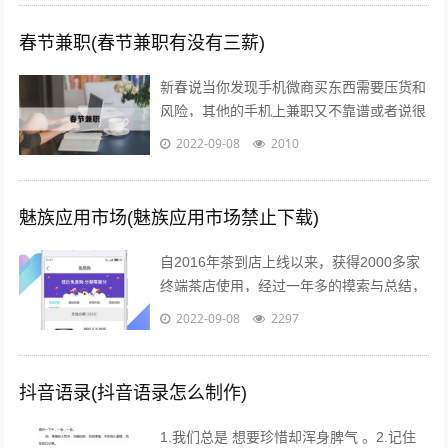
春节兼职(春节兼职有没有三薪)
新春说当你发现手机微商买东西需要压货和
风险，其他的手机上兼职又不靠谱或者说很
不靠谱的时候，来吧，终于等到啦！新春切
2022-09-08
2010
入正题@你新春微享汇项目介绍：简单一...
魅族应用市场(魅族应用市场禁止下载)
自2016年茶到店上线以来，获得2000多家
终端茶店使用，经过一年多的摸索与总结，
茶到店APP Beta2.0版本于2017年4月26日
2022-09-08
2297
18点进行重要...
抖音语录(抖音语录怎么制作)
1.我们总是 想要珍惜却浑身脾气 。2.记住