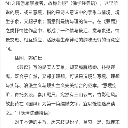
“心之所游履攀援者，故称为境”（佛学经典语），这里所
说的境，或曰意境，指的是诗人意识中的景象与情境。境
生于象，又超乎象；而意则是情与理的统一。在《蒹葭》
之类抒情性作品中，形成了一种情与景汇、意与象通，情
景交融、相互感应，活跃着生命律动的韵味无穷的诗意空
间。
插图：郭红松
《蒹葭》写的是实人实景，却又朦胧缥缈、扑朔迷
离，既合乎自然，又邻于理想，可说是造境与写境、理想
与实际、浪漫主义与现实主义完美结合的范本。“意境空
旷，寄托玄淡。秦川咫尺，宛然有三山云气，竹影仙风。
故此诗在《国风》为第一篇缥缈文字，宜以恍惚迷离读
之。”（晚清陈继揆语）
对于本诗的主旨，历来歧见纷呈，莫衷一是，就连宋