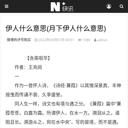
伊人什么意思(月下伊人什么意思)
微博热评号购买
2022年09月07日 00:51
1086
admin
【含英咀华】
作者：王充闾
一
作为一首怀人诗，《诗经·蒹葭》以其情深景真、丰神
摇曳而传诵不衰、久享盛誉。
同人生一样，诗文也有境与遇之分。《蒹葭》篇中“蒹
葭苍苍，白露为霜。所谓伊人，在水一方。溯洄从之，道
阻且长。溯游从之，宛在水中央”，写的是境，而不是遇。