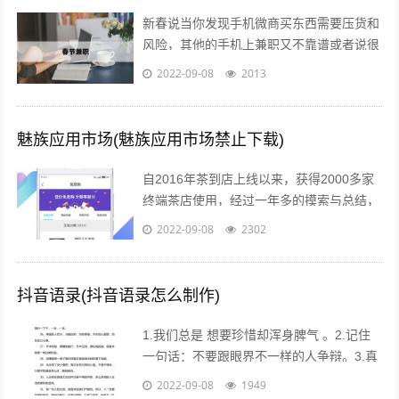
新春说当你发现手机微商买东西需要压货和
风险，其他的手机上兼职又不靠谱或者说很
不靠谱的时候，来吧，终于等到啦！新春切
2022-09-08
2013
入正题@你新春微享汇项目介绍：简单一...
魅族应用市场(魅族应用市场禁止下载)
自2016年茶到店上线以来，获得2000多家
终端茶店使用，经过一年多的摸索与总结，
茶到店APP Beta2.0版本于2017年4月26日
2022-09-08
2302
18点进行重要...
抖音语录(抖音语录怎么制作)
1.我们总是 想要珍惜却浑身脾气 。2.记住
一句话：不要跟眼界不一样的人争辩。3.真
的不用时刻替别人着想，不是每个人都能把
2022-09-08
1949