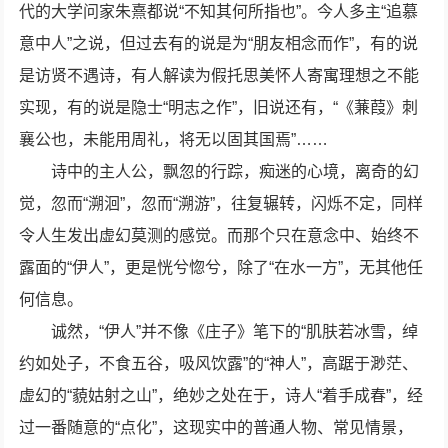
代的大学问家朱熹都说“不知其何所指也”。今人多主“追慕
意中人”之说，但过去有的说是为“朋友相念而作”，有的说
是访贤不遇诗，有人解读为假托思美怀人寄寓理想之不能
实现，有的说是隐士“明志之作”，旧说还有，“《蒹葭》刺
襄公也，未能用周礼，将无以固其国焉”……
诗中的主人公，飘忽的行踪，痴迷的心境，离奇的幻
觉，忽而“溯洄”，忽而“溯游”，往复辗转，闪烁不定，同样
令人生发出虚幻莫测的感觉。而那个只在意念中、始终不
露面的“伊人”，更是恍兮惚兮，除了“在水一方”，无其他任
何信息。
诚然，“伊人”并不像《庄子》笔下的“肌肤若冰雪，绰
约如处子，不食五谷，吸风饮露”的“神人”，高踞于渺茫、
虚幻的“藐姑射之山”，绝妙之处在于，诗人“着手成春”，经
过一番随意的“点化”，这现实中的普通人物、常见情景，