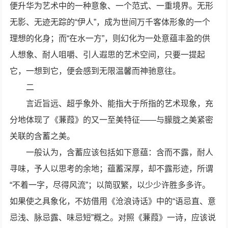
便升华为艺术中的一种意象、一个范式、一重境界。无形
无影、无迹无踪的“伊人”，成为世间万千客体形象的一个
理想的化身；而“在水一方”，则幻化为一处意蕴丰盈的供
人想象、耐人咀嚼、引人遐思的艺术空间，只要一提起
它，一想到它，便会感到无限温馨而神驰意往。
二
言近旨远、超乎象外、能指大于所指的艺术现象，充
分地体现了《蒹葭》的又一至美特征——与朦胧之美紧密
关联的含蓄之美。
一般认为，含蓄应该包括如下意蕴：含而不露，耐人
寻味，予人以思考的余地；蕴蓄深厚，却不露形迹，所谓
“不着一字，尽得风流”；以简驭繁，以少少许胜多多许。
如果使之具象化，不妨借用《沧浪诗话》中的“语忌直、意
忌浅、脉忌露、味忌短”概之。对照《蒹葭》一诗，应该说