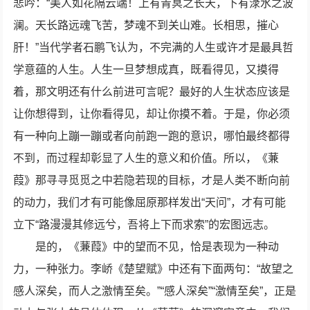
悲吟：“美人如花隔云端！上有青冥之长天，下有渌水之波
澜。天长路远魂飞苦，梦魂不到关山难。长相思，摧心
肝！”当代学者石鹏飞认为，不完满的人生或许才是最具哲
学意蕴的人生。人生一旦梦想成真，既看得见，又摸得
着，那文明还有什么前进可言呢？最好的人生状态应该是
让你想得到，让你看得见，却让你摸不着。于是，你必须
有一种向上蹦一蹦或者向前跑一跑的意识，哪怕最终都得
不到，而过程却彰显了人生的意义和价值。所以，《蒹
葭》那寻寻觅觅之中若隐若现的目标，才是人类不断向前
的动力，我们才有可能像屈原那样发出“天问”，才有可能
立下“路漫漫其修远兮，吾将上下而求索”的宏图远志。
是的，《蒹葭》中的望而不见，恰是表现为一种动
力，一种张力。李峤《楚望赋》中还有下面两句：“故望之
感人深矣，而人之激情至矣。”“感人深矣”“激情至矣”，正是