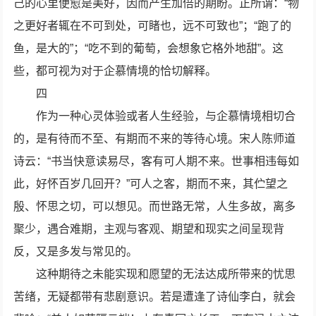
己的心里便愈是美好，因而产生加倍的期盼。正所谓：“物
之更好者辄在不可到处，可睹也，远不可致也”；“跑了的
鱼，是大的”；“吃不到的葡萄，会想象它格外地甜”。这
些，都可视为对于企慕情境的恰切解释。
四
作为一种心灵体验或者人生经验，与企慕情境相切合
的，是有待而不至、有期而不来的等待心境。宋人陈师道
诗云：“书当快意读易尽，客有可人期不来。世事相违每如
此，好怀百岁几回开？”可人之客，期而不来，其伫望之
殷、怀思之切，可以想见。而世路无常，人生多故，离多
聚少，遇合难期，主观与客观、期望和现实之间呈现背
反，又是多发与常见的。
这种期待之未能实现和愿望的无法达成所带来的忧思
苦绪，无疑都带有悲剧意识。若是遭逢了诗仙李白，就会