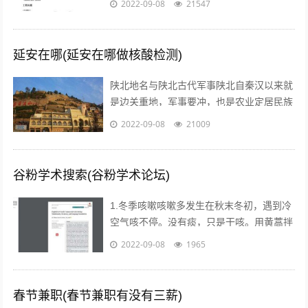
2022-09-08
21547
信心的方法等等。但是没有人会告诉我们...
延安在哪(延安在哪做核酸检测)
陕北地名与陕北古代军事陕北自秦汉以来就
是边关重地，军事要冲，也是农业定居民族
与游牧民族互相争夺的要地。历代统治者为
2022-09-08
21009
了经略这块地区，曾付出了很多代价，耗...
谷粉学术搜索(谷粉学术论坛)
1.冬季咳嗽咳嗽多发生在秋末冬初，遇到冷
空气咳不停。没有痰，只是干咳。用黄蒿拌
上鸡蛋，搅匀。用香油来煎鸡蛋。然后趁热
2022-09-08
1965
吃掉，睡觉，发汗。第二天就好了。注...
春节兼职(春节兼职有没有三薪)