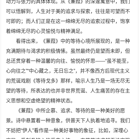
动力与张力的具体体现。从《蒹葭》的深邃寓意中，我们
可以悟解到，人生对于美的追求与探索，往往是可望而不
可即的；而人们正是在这一绵绵无尽的追索过程中，饱享
着绵绵无尽的心灵愉悦与精神满足。
看得出来，《蒹葭》中的等待心境所展现的，是一种
充满期待与渴求的积极情愫。虽然最终仍是望而未即，但
总还贯穿着一种温馨的向往、愉悦的怀思——“虽不能至，
心向往之”“中心藏之，无日忘之”，并不像西方后现代主义
的荒诞戏剧《等待戈多》那样，喻示人生乃是一场无尽无
望的等待，所表达的也并非世界荒诞、人生痛苦的存在主
义思想和空虚绝望的精神状态。
《蒹葭》中所企慕、追求、等待的是一种美好的愿
景。诗中悬置着一种意象，供普天下人执着地追寻。我们
不妨把“伊人”看作是一种美好事物的象征，比如，深埋心