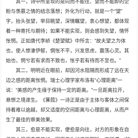
其一，诗中所呈现的是向而不能往、望而不能即的企
盼与羡慕之情的结念落想；外化为行动，就是一个“望”
字，抬头张望，举目眺望，深情瞩望，衷心想望，都体现
着一种寄托与期待；如果不能实现，则会感到失望，情怀
怅惘。正如唐代李峤《楚望赋》中所言：“故夫望之为体
也，使人惨凄伊郁，惆怅不平，兴发思虑，震荡心灵。其
始也，惘兮若有求而不致也，怅乎若有待而不至也。”
其二，明明近在眼前，却因河水阻隔而形成了远在天
边之感的距离怅惘。瑞士心理学家布洛有“心理距离”一
说：“美感的产生缘于保持一定的距离。”一旦距离拉开，
悬想之境遂生。《蒹葭》一诗正是由于主体与客体之间保
持着难以逾越，却又适度的空间距离与心理距离，从而产
生了最佳的审美效果。
其三，愈是不能实现，便愈是向往，对方的形象在自