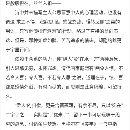
是般般俱在，丝丝入扣——
诗中并未描写主人公思慕意中人的心理活动，也没有
调遣“求之不得，寤寐思服。悠哉悠哉，辗转反侧”之类的
用语，只写他“溯洄”“溯游”的行动，略过了直接的意向表
达，但是，那种如痴如醉、苦苦追求的情态，却隐约跳荡
于字里行间。
依赖于含蓄的功力，使“伊人”及“在水一方”两种意象，
引人思慕无穷，永怀遐想。清代画家戴熙有“画令人惊，不
若令人喜；令人喜，不若令人思”之说，道理在于，惊、喜
都是感情外溢，有时而尽的，而思则是此意绵绵，可望持
久。
“伊人”的归宿，更是含蓄蕴藉，有余不尽，只以“宛在”
二字了之——实际是“了犹未了”，留下一串可以玩味于无
穷的悬念，付诸余生梦想。黑格尔在《美学》一书中指