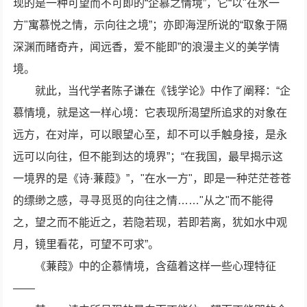
现的是一种可望而不可即的“企慕之情境”，它“以"在水一
方"寓慕悦之情，示向往之境”；亦即海涅所说的“取象于隔
深渊而睹奇卉，闻远香，爱不能即”的浪漫主义的美学情
境。
就此，当代学者陈子谦在《钱学论》中作了阐释：“企
慕情境，就是这一样心境：它表现所渴望所追求的对象在
远方，在对岸，可以眼望心至，却不可以手触身接，是永
远可以向往，但不能到达的境界”；“在我国，最早揭示这
一境界的是《诗·蒹葭》”，"在水一方"，即是一种茫茫苍苍
的缥缈之感，寻寻觅觅的向往之情……"从之"而不能得
之，望之而不能近之，若隐若现，若即若离，犹如水中观
月，镜里看花，可望不可求”。
《蒹葭》中的企慕情境，含蕴着这样一些心理特征
——