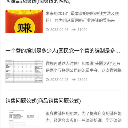
网赚高级赚钱(能赚钱的网站)
未来的2018年最靠谱的网络赚钱方法及项
目！ 作为想从事网络行业赚钱的菜鸟来
说，那些打字、注册发帖、打码、挂机、时
2022-09-08
31060
时彩、问卷调查等网络赚钱的方法早已经...
一个营的编制是多少人(国民党一个营的编制是多少人)
微视再遭达人讨债！如果说“头腾大战”还只
是两个互联网公司的流量争夺，这次微视拖
欠达人补贴额的行为，无疑是雪上加霜，让
2022-09-08
23625
腾讯进军短视频之路愈发艰难。关注公...
销售问题公式(商品销售问题公式)
很多做销售的朋友，为了提高自身的销售能
力，经常会去参加一些演讲培训，学习演讲
能力，训练自己的执行力，树立强大销售自