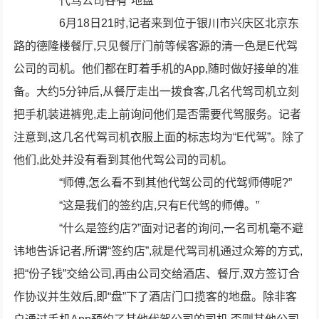
代驾公司各有“地盘”
6月18日21时,记者来到位于银川市兴庆区北京东
路的德隆楼餐厅,只见餐厅门前等候客源的清一色是E代驾
公司的司机。他们都在盯着手机的App,随时做好接单的准
备。大约5分钟后,从餐厅走出一拨食客,几名代驾司机立刻
把手机装进裤兜,走上前询问他们是否需要代驾服务。记者
注意到,这几名代驾司机衣服上面的标志均为“E代驾”。除了
他们,此处并没有看到其他代驾公司的司机。
“师傅,怎么看不到其他代驾公司的代驾师傅呢?”
“这是我们的签约店,只有E代驾的师傅。”
“什么是签约店?”面对记者的询问,一名司机毫不避
讳地告诉记者,所谓“签约店”,就是代驾司机通过众筹的方式,
把“份子钱”交给公司,再由公司交给酒店、餐厅,双方签订合
作协议并生效后,即“盘”下了酒店门口揽客的地盘。除非客