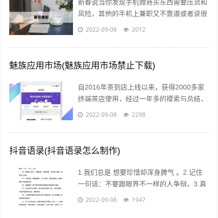
新春说当你发现手机微商买东西需要压货和
风险，其他的手机上兼职又不靠谱或者说很
不靠谱的时候，来吧，终于等到啦！新春切
2022-09-08
2012
入正题@你新春微享汇项目介绍：简单一...
魅族应用市场(魅族应用市场禁止下载)
自2016年茶到店上线以来，获得2000多家
终端茶店使用，经过一年多的摸索与总结，
茶到店APP Beta2.0版本于2017年4月26日
2022-09-08
2298
18点进行重要...
抖音语录(抖音语录怎么制作)
1.我们总是 想要珍惜却浑身脾气 。2.记住
一句话：不要跟眼界不一样的人争辩。3.真
的不用时刻替别人着想，不是每个人都能把
2022-09-08
1947
你的善良放在心上。...