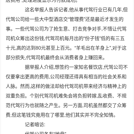
店费用”,处理进度显示为付款成功。
这名举报人告诉记者,他从事代驾行业已有几年,但
代驾公司给一些大中型酒店交“管理费”还是最近才发生的
事。一些代驾公司为了抢生意、打击竞争对手,不惜让代驾
司机众筹出这份钱,代驾司机每月出的“份子钱”低的有三五
十元,高的达到80元甚至上百元。“羊毛出在羊身上”,对于这
部分损失,代驾司机最终会从消费者身上赚回来。
据举报人介绍,想签约一家知名餐饮店,代驾公司不
仅要拿出更高的费用,公司经理还得具有相当的社会关系和
人脉。然而,这样的做法却给代驾司机带来经济与精神上的
双重负担。个别代驾司机难免会将负担转嫁,乱收费、不规
范代驾行为也就随之产生。另一方面,司机虽然都交了众筹
费,但这笔钱究竟用在了哪里,他们其实并不完全知情。
记者暗访: