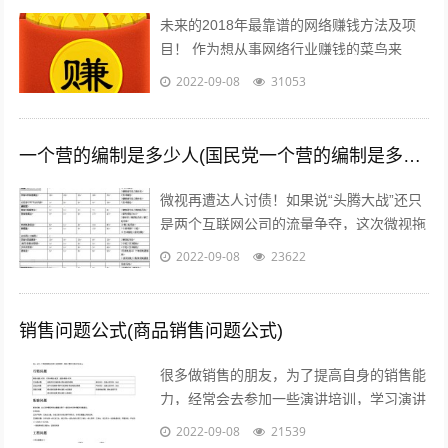
未来的2018年最靠谱的网络赚钱方法及项
目！ 作为想从事网络行业赚钱的菜鸟来
说，那些打字、注册发帖、打码、挂机、时
2022-09-08
31053
时彩、问卷调查等网络赚钱的方法早已经...
一个营的编制是多少人(国民党一个营的编制是多少人)
微视再遭达人讨债！如果说“头腾大战”还只
是两个互联网公司的流量争夺，这次微视拖
欠达人补贴额的行为，无疑是雪上加霜，让
2022-09-08
23622
腾讯进军短视频之路愈发艰难。关注公...
销售问题公式(商品销售问题公式)
很多做销售的朋友，为了提高自身的销售能
力，经常会去参加一些演讲培训，学习演讲
能力，训练自己的执行力，树立强大销售自
2022-09-08
21539
信心的方法等等。但是没有人会告诉我们...