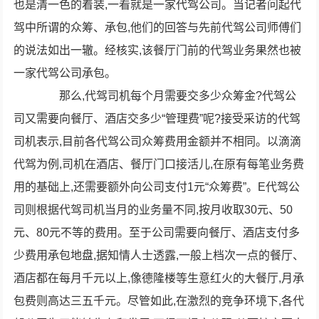
也是清一色的着装,一看就是一家代驾公司。当记者问起代
驾中所谓的众筹、承包,他们的回答与先前代驾公司师傅们
的说法如出一辙。经核实,该餐厅门前的代驾业务果然也被
一家代驾公司承包。
那么,代驾司机每个月需要交多少众筹金?代驾公
司又需要向餐厅、酒店交多少“管理费”呢?接受采访的代驾
司机表示,目前各代驾公司众筹费用金额并不相同。以滴滴
代驾为例,司机在酒店、餐厅门口接活儿,在原有每笔业务费
用的基础上,还需要额外向公司支付1元“众筹费”。E代驾公
司则根据代驾司机当月的业务量不同,按月收取30元、50
元、80元不等的费用。至于公司需要向餐厅、酒店支付多
少费用承包地盘,据知情人士透露,一般上档次一点的餐厅、
酒店都在每月千元以上,像德隆楼等生意红火的大餐厅,月承
包费则高达三五千元。尽管如此,在激烈的竞争环境下,各代