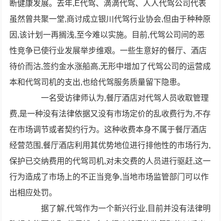
断健康发展。去年,E代驾、滴滴代驾、人人代驾公司代表
虽然曾共聚一堂,商讨成立银川代驾行业协会,但由于种种原
因,该计划一再搁浅,至今难以实施。目前,代驾公司间的恶
性竞争已使行业发展举步维艰。一些生意好的餐厅、酒店
待价而沽,签约金水涨船高,无形中增加了代驾公司的运营成
本和代驾司机的支出,也给代驾服务质量留下隐患。
一名受访律师认为,餐厅酒店对代驾人员收取管理
费,是一种没有法律依据又没有市场定价的乱收费行为,不存
在市场调节或者契约行为。这种收费本身不属于餐厅酒店
经营范围,餐厅酒店利用其优势地位进行排他性的市场行为,
保护已交纳费用的代驾司机,对未交费的人员进行驱赶,这一
行为造成了市场上的不正当竞争,当地市场监管部门可以作
出相应处罚。
据了解,代驾作为一个新兴行业,目前并没有法律明