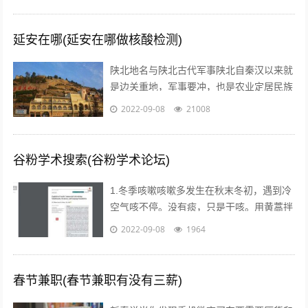
延安在哪(延安在哪做核酸检测)
陕北地名与陕北古代军事陕北自秦汉以来就
是边关重地，军事要冲，也是农业定居民族
与游牧民族互相争夺的要地。历代统治者为
2022-09-08
21008
了经略这块地区，曾付出了很多代价，耗...
谷粉学术搜索(谷粉学术论坛)
1.冬季咳嗽咳嗽多发生在秋末冬初，遇到冷
空气咳不停。没有痰，只是干咳。用黄蒿拌
上鸡蛋，搅匀。用香油来煎鸡蛋。然后趁热
2022-09-08
1964
吃掉，睡觉，发汗。第二天就好了。注...
春节兼职(春节兼职有没有三薪)