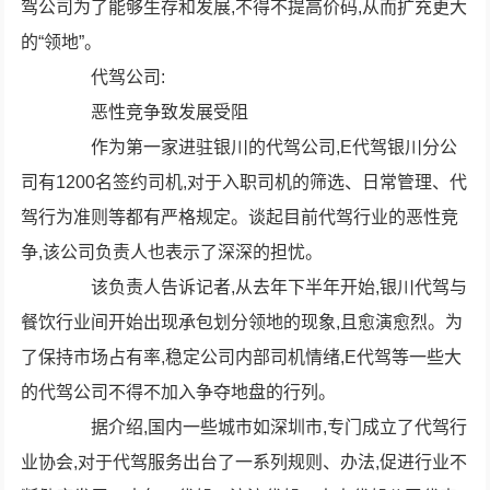
驾公司为了能够生存和发展,不得不提高价码,从而扩充更大
的“领地”。
代驾公司:
恶性竞争致发展受阻
作为第一家进驻银川的代驾公司,E代驾银川分公
司有1200名签约司机,对于入职司机的筛选、日常管理、代
驾行为准则等都有严格规定。谈起目前代驾行业的恶性竞
争,该公司负责人也表示了深深的担忧。
该负责人告诉记者,从去年下半年开始,银川代驾与
餐饮行业间开始出现承包划分领地的现象,且愈演愈烈。为
了保持市场占有率,稳定公司内部司机情绪,E代驾等一些大
的代驾公司不得不加入争夺地盘的行列。
据介绍,国内一些城市如深圳市,专门成立了代驾行
业协会,对于代驾服务出台了一系列规则、办法,促进行业不