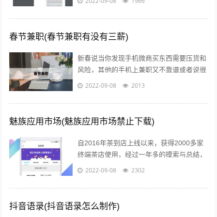
2022-09-08
1966
吃掉，睡觉，发汗。第二天就好了。注...
春节兼职(春节兼职有没有三薪)
新春说当你发现手机微商买东西需要压货和
风险，其他的手机上兼职又不靠谱或者说很
不靠谱的时候，来吧，终于等到啦！新春切
2022-09-08
2013
入正题@你新春微享汇项目介绍：简单一...
魅族应用市场(魅族应用市场禁止下载)
自2016年茶到店上线以来，获得2000多家
终端茶店使用，经过一年多的摸索与总结，
茶到店APP Beta2.0版本于2017年4月26日
2022-09-08
2302
18点进行重要...
抖音语录(抖音语录怎么制作)