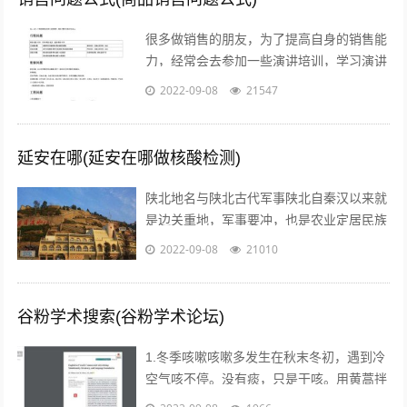
很多做销售的朋友，为了提高自身的销售能
力，经常会去参加一些演讲培训，学习演讲
能力，训练自己的执行力，树立强大销售自
2022-09-08
21547
信心的方法等等。但是没有人会告诉我们...
延安在哪(延安在哪做核酸检测)
陕北地名与陕北古代军事陕北自秦汉以来就
是边关重地，军事要冲，也是农业定居民族
与游牧民族互相争夺的要地。历代统治者为
2022-09-08
21010
了经略这块地区，曾付出了很多代价，耗...
谷粉学术搜索(谷粉学术论坛)
1.冬季咳嗽咳嗽多发生在秋末冬初，遇到冷
空气咳不停。没有痰，只是干咳。用黄蒿拌
上鸡蛋，搅匀。用香油来煎鸡蛋。然后趁热