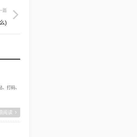
一篇
么)
帖、打码、
细阅读