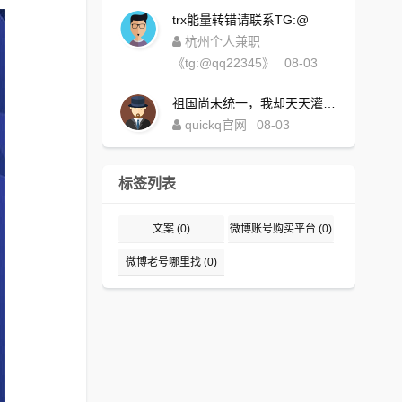
trx能量转错请联系TG:@
杭州个人兼职
《tg:@qq22345》
08-03
祖国尚未统一，我却天天灌水，好内疚！https://www.quickqxi.com/
quickq官网
08-03
标签列表
文案
(0)
微博账号购买平台
(0)
微博老号哪里找
(0)