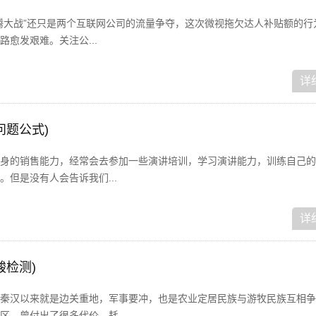
腾大战”还只是两个互联网公司的流量争夺，这次微视拖欠达人补贴额的行
愈发艰难。关注公...
详
问题公式)
身的销售能力，经常会去参加一些演讲培训，学习演讲能力，训练自己的
但是没有人会告诉我们...
详
酸检测)
秦汉以来就是边关重地，军事要冲，也是农业定居民族与游牧民族互相争
，曾付出了很多代价，耗...