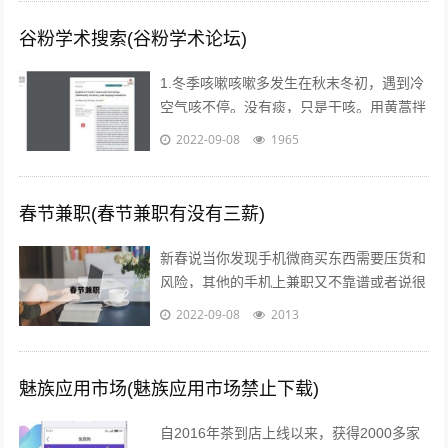
谷粉学术搜索(谷粉学术论坛)
1.冬季咳嗽咳嗽多发生在秋末冬初，遇到冷
空气咳不停。没有痰，只是干咳。用黄蒿拌
上鸡蛋，搅匀。用香油来煎鸡蛋。然后趁热
2022-09-08
1965
吃掉，睡觉，发汗。第二天就好了。注...
春节兼职(春节兼职有没有三薪)
新春说当你发现手机微商买东西需要压货和
风险，其他的手机上兼职又不靠谱或者说很
不靠谱的时候，来吧，终于等到啦！新春切
2022-09-08
2013
入正题@你新春微享汇项目介绍：简单一...
魅族应用市场(魅族应用市场禁止下载)
自2016年茶到店上线以来，获得2000多家