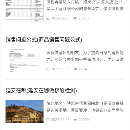
微视再遭达人讨债！如果说“头腾大战”还只
是两个互联网公司的流量争夺，这次微视拖
欠达人补贴额的行为，无疑是雪上加霜，让
2022-09-08
23625
腾讯进军短视频之路愈发艰难。关注公...
销售问题公式(商品销售问题公式)
很多做销售的朋友，为了提高自身的销售能
力，经常会去参加一些演讲培训，学习演讲
能力，训练自己的执行力，树立强大销售自
2022-09-08
21547
信心的方法等等。但是没有人会告诉我们...
延安在哪(延安在哪做核酸检测)
陕北地名与陕北古代军事陕北自秦汉以来就
是边关重地，军事要冲，也是农业定居民族
与游牧民族互相争夺的要地。历代统治者为
2022-09-08
21009
了经略这块地区，曾付出了很多代价，耗...