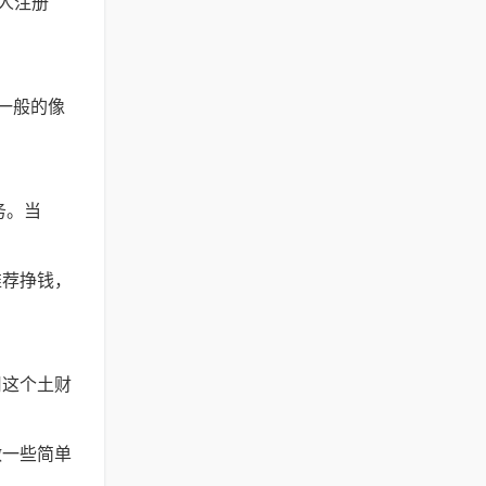
人注册
一般的像
务。当
推荐挣钱，
用这个土财
做一些简单