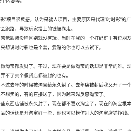
载个内容等。
时彩”项目很反感，认为是骗人项目，主要原因是代理”时时彩”的
时会跑路，导致玩家投上的钱被卷走。
时感觉跟赌没啥区别就没有玩。当时在我的一个打码群里有位朋
。只想说时时彩也是个套，爱赌的你也可以去试下。
人做淘宝都发财了。不过，现在要是做淘宝的话却是非常的难。
，弄不了卖个假货店都被封的也有。
，不过去年的时候被淘宝给永久封了。去年店被封后我又开了一
也不想卖的，有的直接送了，因为越来越反感淘宝了。
一些东西店铺被永久封了，现在都不喜欢淘宝了，现在的淘宝根
产品的话还是开淘宝好一些，你也可以模仿别人的淘宝店铺挣钱