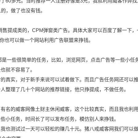
了60多元。当时推荐一人注册好像是3元，我就利用威客作弊找
人的，做了也没有钱。
S销售提成类的，CPM弹窗类广告。具体大家可以百度了解一下，
多，你也可以做一个网站利用广告联盟来挣钱。
都是一些很简单的任务，比如，浏览网页，点击广告等一些小任
块也就不容易了。
常的真实，对于新手来说可以试着做下。而且广告任务网还可以
个人整理了几十个网站的推荐链接，他只挣提成，不做任务。
。有名的威客网像土财主休闲威客，这个比较真实，而且我也利
一些小任务，时间长了可以发布任务，模仿别人来挣钱。
且我也测试过一天可以轻松的赚几十元。猪八戒威客网我们可以