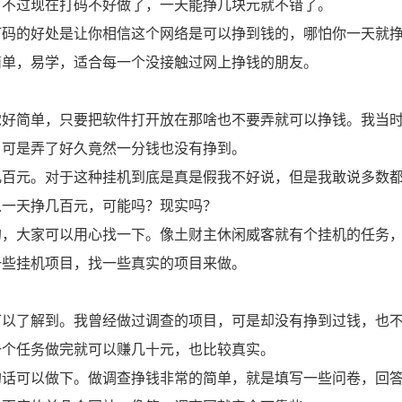
。不过现在打码不好做了，一天能挣几块元就不错了。
打码的好处是让你相信这个网络是可以挣到钱的，哪怕你一天就
简单，易学，适合每一个没接触过网上挣钱的朋友。
觉好简单，只要把软件打开放在那啥也不要弄就可以挣钱。我当
，可是弄了好久竟然一分钱也没有挣到。
几百元。对于这种挂机到底是真是假我不好说，但是我敢说多数
以一天挣几百元，可能吗？现实吗？
的，大家可以用心找一下。像土财主休闲威客就有个挂机的任务
一些挂机项目，找一些真实的项目来做。
可以了解到。我曾经做过调查的项目，可是却没有挣到过钱，也
一个任务做完就可以赚几十元，也比较真实。
的话可以做下。做调查挣钱非常的简单，就是填写一些问卷，回