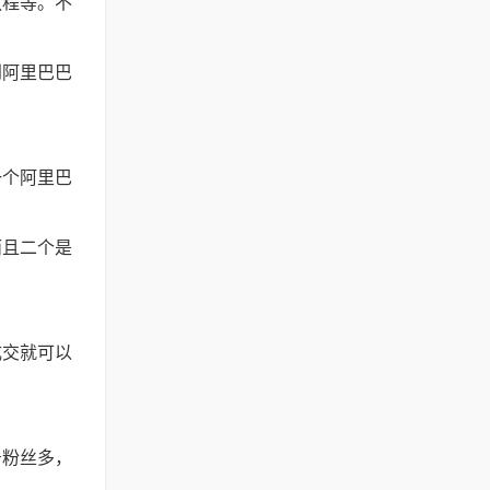
教程等。不
到阿里巴巴
一个阿里巴
而且二个是
成交就可以
号粉丝多，