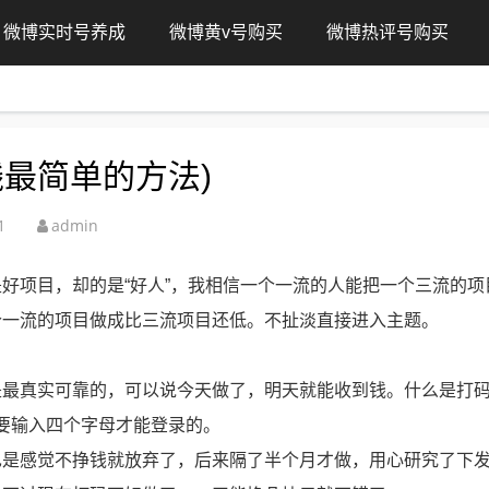
微博实时号养成
微博黄v号购买
微博热评号购买
最简单的方法)
1
admin
好项目，却的是“好人”，我相信一个一流的人能把一个三流的项
个一流的项目做成比三流项目还低。不扯淡直接进入主题。
是最真实可靠的，可以说今天做了，明天就能收到钱。什么是打
要输入四个字母才能登录的。
也是感觉不挣钱就放弃了，后来隔了半个月才做，用心研究了下