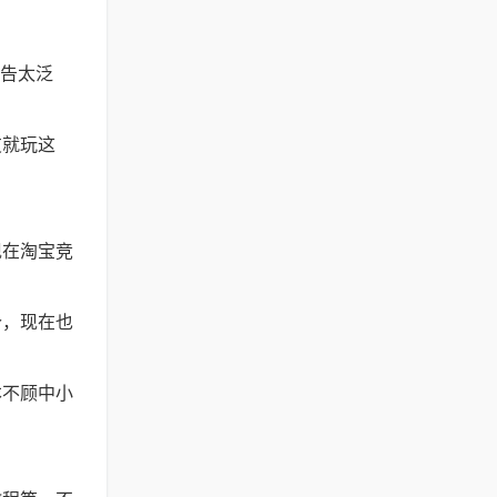
广告太泛
友就玩这
现在淘宝竞
个，现在也
本不顾中小
。