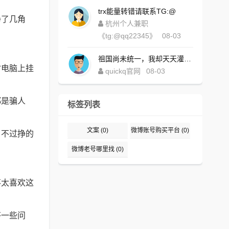
trx能量转错请联系TG:@
挣了几角
杭州个人兼职
《tg:@qq22345》
08-03
祖国尚未统一，我却天天灌水，好内疚！https://www.quickqxi.com/
时电脑上挂
quickq官网
08-03
都是骗人
标签列表
文案
(0)
微博账号购买平台
(0)
，不过挣的
微博老号哪里找
(0)
不太喜欢这
答一些问