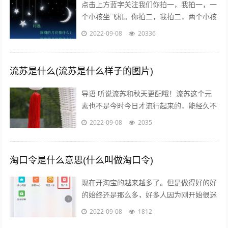
点击上方蓝字关注我们你拍一，我拍一，一
个小孩坐飞机。你拍二，我拍二，两个小孩
丢手绢。你拍三，我拍三，三个小孩来搬
2022-09-08
20336
砖。你拍四，我拍四，四个小孩写大字。
你...
流苏是什么(流苏是什么样子的图片)
导语 听说流苏和秋天更配哦！流苏这个元
素也不是今时今日才流行起来的，能经久不
衰是因为它真的美呆了~踏进9月，秋高气
2022-09-08
2035
爽，随风摇曳的流苏真心是风情万种！宝...
淘口令是什么意思(什么叫做淘口令)
现在开淘宝的越来越多了。但是做得好的好
的始终还是那么多，好多人因为刚开始很迷
茫，不知道怎么做，或者做到一半发现没有
2022-09-08
1812
效果，无奈之下只好放弃了，我作为一个...