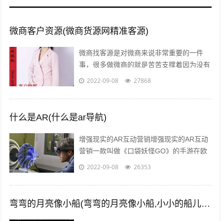
微商客户资源(微商货源网精准客源)
微商找客源是对微商来说非常重要的一件
事，很多做微商的就是苦苦支撑着因为没有
客源，微商如何找客源一直是一个不衰的话
2022-09-08
27868
题，下面我们就来讨论下这个话题。一：
定...
什么是AR(什么是ar导航)
增强现实的AR互动营销增强现实的AR互动
营销一款叫做《口袋妖怪GO》的手游在欧
美火了，在还未上线的中国，
2022-09-08
26353
#PokemanGo#这一话题的微博阅读量已
经...
弯弯的月亮像小船(弯弯的月亮像小船,小小的船儿两头尖)