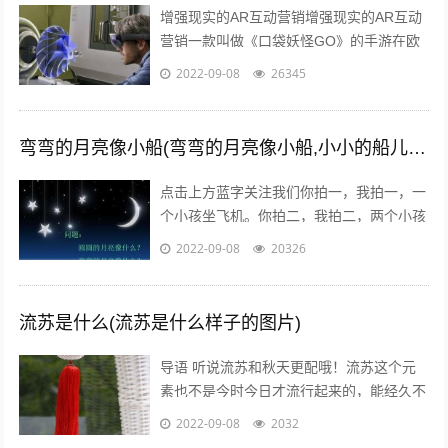
增强现实的AR互动营销增强现实的AR互动
营销一款叫做《口袋妖怪GO》的手游在欧
美火了，在还未上线的中国，
2022-09-08
26345
#PokemanGo#这一话题的微博阅读量已
经...
弯弯的月亮像小船(弯弯的月亮像小船,小小的船儿两头尖)
点击上方蓝字关注我们你拍一，我拍一，一
个小孩坐飞机。你拍二，我拍二，两个小孩
丢手绢。你拍三，我拍三，三个小孩来搬
2022-09-08
20326
砖。你拍四，我拍四，四个小孩写大字。
你...
流苏是什么(流苏是什么样子的图片)
导语 听说流苏和秋天更配哦！流苏这个元
素也不是今时今日才流行起来的，能经久不
衰是因为它真的美呆了~踏进9月，秋高气
2022-09-08
2032
爽，随风摇曳的流苏真心是风情万种！宝...