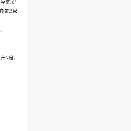
由与富足！
的赚钱秘
笈。
升N倍。