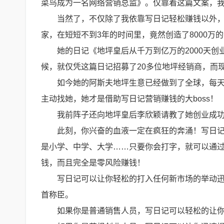
菜鸟成为一名网络营销总监》。仅靠着这篇文案，
当然了，不仅除了我依靠写日记轻松赚钱以外
家，在短短不到3年的时间里，竟然创造了8000
她的日记《地坪皇后从千万到亿万的2000天创
候，就仅凭这篇日记招募了20多位地坪经销商，而
如今她的阿斯夫地坪生意已经做到了全球，每
主动找她，她才是借助写日记营销赚钱的大boss！
我前阵子还向地坪皇后李欣颖请教了她创业成
此刻，你兴奋的血液一定在疯狂的奔涌！写日
是小学、中学、大学……只要你会打字，就可以通
钱，而且完全是零风险赚钱！
写日记可以让你轻松的打入任何新市场的举动
首称臣。
如果你是普通销售人员，写日记可以轻松的让