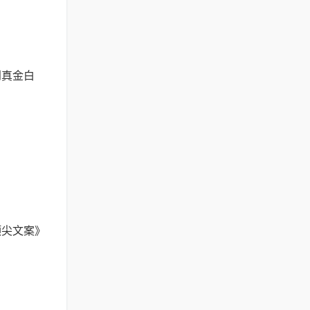
到真金白
顶尖文案》