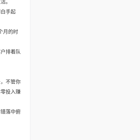
生活。
到白手起
个月的时
客户排着队
是，不管你
本零投入赚
和错落中俯