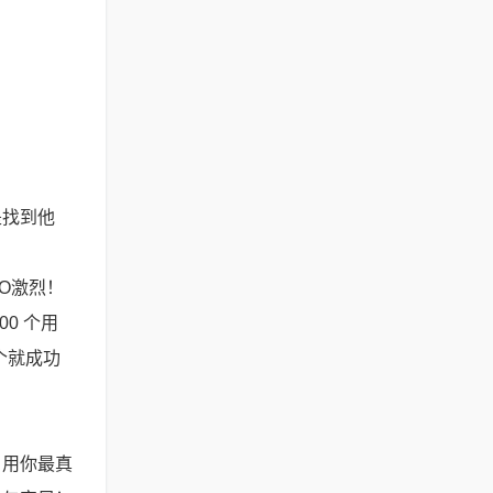
是找到他
O激烈！
00 个用
个就成功
，用你最真