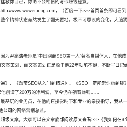
懂拯救你自己，你绝不会相信的写作赚钱秘笈。
//www.wuweipeng.com，（百度一下>>>首页首条即可看
的整个精神状态竟然发生了翻天覆地，极不可思议的变化，大脑
。
因为尹高洁老师是“中国网商SEO第一人”著名自媒体人，在他
招文案策划，而文案策划正是源于他22年勤笔不辍，不断写日记
通》、《淘宝SEO从入门到精通》、《SEO一定能帮你赚到钱
帮他创造了200万的净利润，至今仍在躺着赚钱……
名最基层的业务员，在他的直接影响下和专业的亲授指导，我从
他公司的网络营销总监。
超级文案，大家可以在文章底部阅读原文查看>>>《我如何在8