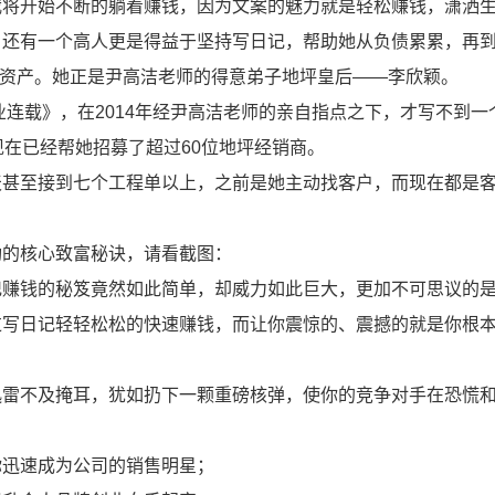
我将开始不断的躺着赚钱，因为文案的魅力就是轻松赚钱，潇洒
，还有一个高人更是得益于坚持写日记，帮助她从负债累累，再
万的资产。她正是尹高洁老师的得意弟子地坪皇后——李欣颖。
业连载》，在2014年经尹高洁老师的亲自指点之下，才写不到一
现在已经帮她招募了超过60位地坪经销商。
天甚至接到七个工程单以上，之前是她主动找客户，而现在都是
功的核心致富秘诀，请看截图：
记赚钱的秘笈竟然如此简单，却威力如此巨大，更加不可思议的
过写日记轻轻松松的快速赚钱，而让你震惊的、震撼的就是你根
迅雷不及掩耳，犹如扔下一颗重磅核弹，使你的竞争对手在恐慌
你迅速成为公司的销售明星；