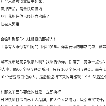
提升个人品牌创业白手起家；
你卖掉产品，销量快速倍增；
记呢？我相信你已经热血沸腾了。
、怕被人笑话……
总会吸引到跟你气味相投的那帮人！
界上总有人跟你有相同的目标和梦想。你需要做的非常简单，就
是不是市场竞争很激烈啊？我想告诉你，你错了！竞争一点也N
人中，9900 个被互联网所用，只有 100 个在用互联网。而在 1
 10 个想要写日记的人，最后能坚持下来的可能就 1 个！然后这
海！那么下面你要做的就是：立即执行！
写日记快速打造自己个人品牌，扩大个人影响力，吸引忠实铁杆