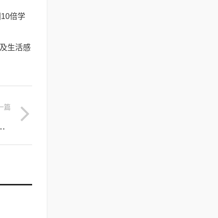
10倍学
以及生活感
！
一篇
(电子商务网站常见的流量入口页面有)