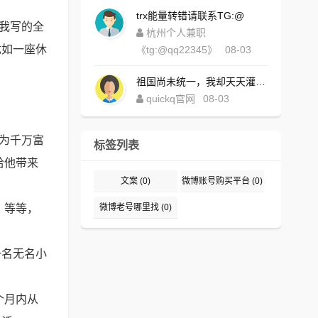
trx能量转错请联系TG:@
到我写的全
杭州个人兼职
犹如一座休
《tg:@qq22345》
08-03
祖国尚未统一，我却天天灌水，好内疚！https://www.quickqxi.com/
quickq官网
08-03
成为千万富
标签列表
给他带来
文案
(0)
微博账号购买平台
(0)
》等等，
微博老号哪里找
(0)
一名无名小
个月内从