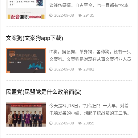
谈钱伤感情。自古至今，也一直都有“农本
商末”“学而优则仕”的思想传统。已经开始做
2022-09-08
29135
自媒体创业的朋友也会发现，咦，...
文案狗(文案狗app下载)
IT狗，娱记狗，单身狗，各种狗，还有一只
文案狗。文案狗是对现在从事文案行业人员
的统称，白天看案例写文案，晚上看稿子改
2022-09-08
28492
文案，每天都在重复着一件事情就是写...
民盟党(民盟党是什么政治面貌)
今天是3月15日，“打假日”！一大早，对着
电脑发呆的小编，想起了统战部的王二毛。
有一天，王二毛吃完饭遛弯遇见隔壁王阿
2022-09-08
23855
姨，王阿姨说：“哟这不是二毛嘛，毕...