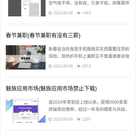
空气咳不停。没有痰，只是干咳。用黄蒿拌
上鸡蛋，搅匀。用香油来煎鸡蛋。然后趁热
2022-09-08
1963
吃掉，睡觉，发汗。第二天就好了。注...
春节兼职(春节兼职有没有三薪)
新春说当你发现手机微商买东西需要压货和
风险，其他的手机上兼职又不靠谱或者说很
不靠谱的时候，来吧，终于等到啦！新春切
2022-09-08
2012
入正题@你新春微享汇项目介绍：简单一...
魅族应用市场(魅族应用市场禁止下载)
自2016年茶到店上线以来，获得2000多家
终端茶店使用，经过一年多的摸索与总结，
茶到店APP Beta2.0版本于2017年4月26日
2022-09-08
2297
18点进行重要...