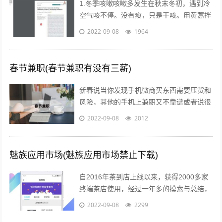
1.冬季咳嗽咳嗽多发生在秋末冬初，遇到冷
空气咳不停。没有痰，只是干咳。用黄蒿拌
上鸡蛋，搅匀。用香油来煎鸡蛋。然后趁热
2022-09-08
1964
吃掉，睡觉，发汗。第二天就好了。注...
春节兼职(春节兼职有没有三薪)
新春说当你发现手机微商买东西需要压货和
风险，其他的手机上兼职又不靠谱或者说很
不靠谱的时候，来吧，终于等到啦！新春切
2022-09-08
2012
入正题@你新春微享汇项目介绍：简单一...
魅族应用市场(魅族应用市场禁止下载)
自2016年茶到店上线以来，获得2000多家
终端茶店使用，经过一年多的摸索与总结，
茶到店APP Beta2.0版本于2017年4月26日
2022-09-08
2299
18点进行重要...