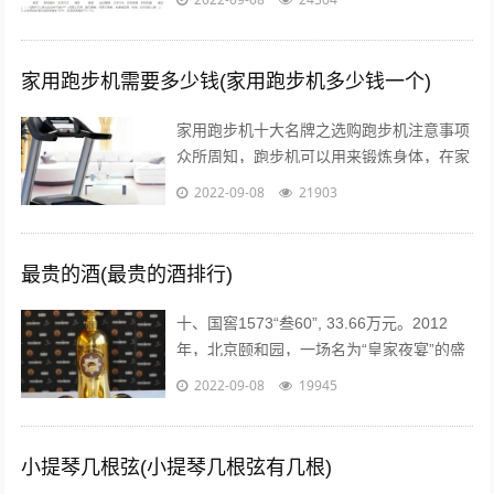
持图文、短视频、短内容、问答、...
家用跑步机需要多少钱(家用跑步机多少钱一个)
家用跑步机十大名牌之选购跑步机注意事项
众所周知，跑步机可以用来锻炼身体，在家
配置跑步机的明星也不少。近日，张继科的
2022-09-08
21903
主管教练肖战在微博贴出弟子进行康复训...
最贵的酒(最贵的酒排行)
十、国窖1573“叁60”, 33.66万元。2012
年，北京颐和园，一场名为“皇家夜宴”的盛
宴举行。中国高端奢侈白酒品牌——国窖
2022-09-08
19945
1573在这发布了最...
小提琴几根弦(小提琴几根弦有几根)