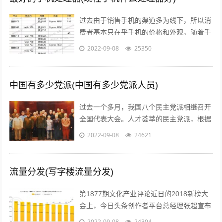
过去由于销售手机的渠道多为线下，所以消
费者基本只在乎手机的价格和外观，随着手
机线上销售渠道的拓宽，以及小米曾打出性
2022-09-08
25350
价比的口号后，人们开始逐渐意识到，一...
中国有多少党派(中国有多少党派人员)
过去一个多月，我国八个民主党派相继召开
全国代表大会。人才荟萃的民主党派，根据
历史传统各有特色、成员界别也各具特点。
2022-09-08
24621
究竟差别在哪儿？...
流量分发(写字楼流量分发)
第1877期文化产业评论近日的2018新榜大
会上，今日头条创作者平台总经理张超宣布
头条号平台将全面升级。升级后，平台将支
2022-09-08
24304