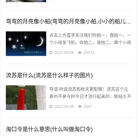
#PokemanGo#这一话题的微博阅读量已
经...
弯弯的月亮像小船(弯弯的月亮像小船,小小的船儿两头尖)
点击上方蓝字关注我们你拍一，我拍一，一
个小孩坐飞机。你拍二，我拍二，两个小孩
丢手绢。你拍三，我拍三，三个小孩来搬
2022-09-08
20372
砖。你拍四，我拍四，四个小孩写大字。
你...
流苏是什么(流苏是什么样子的图片)
导语 听说流苏和秋天更配哦！流苏这个元
素也不是今时今日才流行起来的，能经久不
衰是因为它真的美呆了~踏进9月，秋高气
2022-09-08
2041
爽，随风摇曳的流苏真心是风情万种！宝...
淘口令是什么意思(什么叫做淘口令)