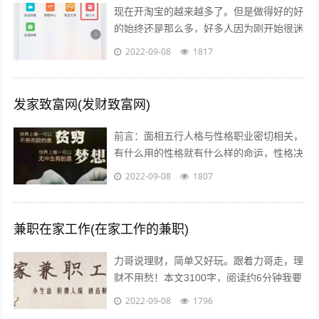
现在开淘宝的越来越多了。但是做得好的好
的始终还是那么多，好多人因为刚开始很迷
茫，不知道怎么做，或者做到一半发现没有
2022-09-08
1817
效果，无奈之下只好放弃了，我作为一个...
发家致富网(发财致富网)
前言：面相五行人格与性格职业密切相关，
有什么用的性格就有什么样的命运，性格决
定命运。有些人需要白手起家获得财富，有
2022-09-08
1807
些人则有可能会发横财，你会通过什么方...
兼职在家工作(在家工作的兼职)
力哥说理财，简单又好玩。跟着力哥走，理
财不用愁！本文3100字，阅读约6分钟我要
介绍的赚钱工作就是兼职写稿赚稿费。主业
2022-09-08
1796
靠写作发大财是件非常困难的事，只...