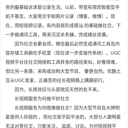
务的最基础诉求是记录生活。以前，带宽有限而智能型手
机不普及，大家用文字和照片记录（博客，微博）。现
在，用短视频记录。有内容就形成搭讪 的基础做社交，下
一步做通讯工具，再来沉淀关系鍊，完成裙丝逆袭。
因为社交会累会烦，微信最后必然变成通讯工具及内
容存储工具躺在手机里（现在进一步变操作系统）。UGC
视频平台往社交网络和工具转身的路径类似，好像很难，
但比另一条路：采购或自制大型节目， 要更自然。优酷土
豆从UGC发家，正痛苦的往长视频路上蹒跚前行。
因为，长尾效应与头部效应天然的处不来。
长视频服务为何做不好社交
长视频服务为何很难做社交？因为大型节目及大牌明
星是供人仰视的 ，而社交是平起平坐的，大部分人跟明星
无法对等社交，只能关注， 追逐，讨论。为何短视频平