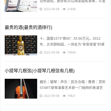
众所周知，跑步机可以用来锻炼身体，在家
配置跑步机的明星也不少。近日，张继科的
2022-09-08
21896
主管教练肖战在微博贴出弟子进行康复训...
最贵的酒(最贵的酒排行)
十、国窖1573“叁60”, 33.66万元。2012
年，北京颐和园，一场名为“皇家夜宴”的盛
宴举行。中国高端奢侈白酒品牌——国窖
2022-09-08
19940
1573在这发布了最...
小提琴几根弦(小提琴几根弦有几根)
器乐｜钢琴｜声乐｜民乐合唱｜教育｜赏析
START提琴演奏艺术是一门独特的表演艺
术，它的音色轻盈悦耳、沁人心脾、它宛如
2022-09-08
19821
优美的歌声在你耳边盈绕。众所周知...