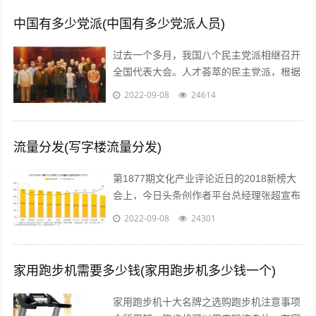
中国有多少党派(中国有多少党派人员)
过去一个多月，我国八个民主党派相继召开
全国代表大会。人才荟萃的民主党派，根据
历史传统各有特色、成员界别也各具特点。
2022-09-08
24614
究竟差别在哪儿？...
流量分发(写字楼流量分发)
第1877期文化产业评论近日的2018新榜大
会上，今日头条创作者平台总经理张超宣布
头条号平台将全面升级。升级后，平台将支
2022-09-08
24301
持图文、短视频、短内容、问答、...
家用跑步机需要多少钱(家用跑步机多少钱一个)
家用跑步机十大名牌之选购跑步机注意事项