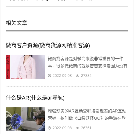
相关文章
微商客户资源(微商货源网精准客源)
微商找客源是对微商来说非常重要的一件
事，很多做微商的就是苦苦支撑着因为没有
客源，微商如何找客源一直是一个不衰的话
2022-09-08
27882
题，下面我们就来讨论下这个话题。一：
定...
什么是AR(什么是ar导航)
增强现实的AR互动营销增强现实的AR互动
营销一款叫做《口袋妖怪GO》的手游在欧
美火了，在还未上线的中国，
2022-09-08
26361
#PokemanGo#这一话题的微博阅读量已