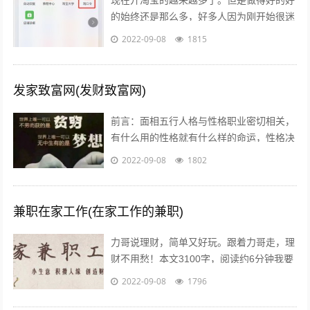
现在开淘宝的越来越多了。但是做得好的好
的始终还是那么多，好多人因为刚开始很迷
茫，不知道怎么做，或者做到一半发现没有
2022-09-08
1815
效果，无奈之下只好放弃了，我作为一个...
发家致富网(发财致富网)
前言：面相五行人格与性格职业密切相关，
有什么用的性格就有什么样的命运，性格决
定命运。有些人需要白手起家获得财富，有
2022-09-08
1802
些人则有可能会发横财，你会通过什么方...
兼职在家工作(在家工作的兼职)
力哥说理财，简单又好玩。跟着力哥走，理
财不用愁！本文3100字，阅读约6分钟我要
介绍的赚钱工作就是兼职写稿赚稿费。主业
2022-09-08
1796
靠写作发大财是件非常困难的事，只...