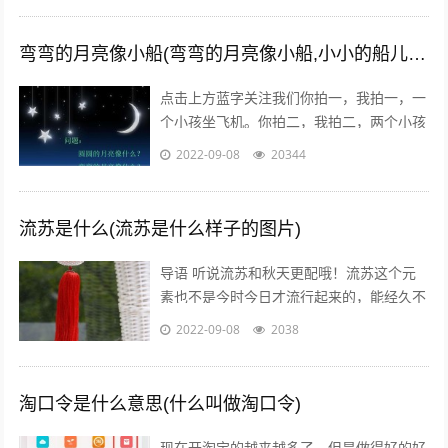
经...
弯弯的月亮像小船(弯弯的月亮像小船,小小的船儿两头尖)
点击上方蓝字关注我们你拍一，我拍一，一
个小孩坐飞机。你拍二，我拍二，两个小孩
丢手绢。你拍三，我拍三，三个小孩来搬
2022-09-08
20344
砖。你拍四，我拍四，四个小孩写大字。
你...
流苏是什么(流苏是什么样子的图片)
导语 听说流苏和秋天更配哦！流苏这个元
素也不是今时今日才流行起来的，能经久不
衰是因为它真的美呆了~踏进9月，秋高气
2022-09-08
2038
爽，随风摇曳的流苏真心是风情万种！宝...
淘口令是什么意思(什么叫做淘口令)