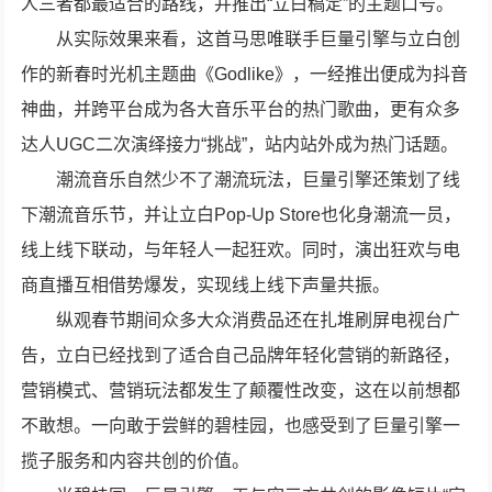
人三者都最适合的路线，并推出“立白稿定”的主题口号。
从实际效果来看，这首马思唯联手巨量引擎与立白创
作的新春时光机主题曲《Godlike》，一经推出便成为抖音
神曲，并跨平台成为各大音乐平台的热门歌曲，更有众多
达人UGC二次演绎接力“挑战”，站内站外成为热门话题。
潮流音乐自然少不了潮流玩法，巨量引擎还策划了线
下潮流音乐节，并让立白Pop-Up Store也化身潮流一员，
线上线下联动，与年轻人一起狂欢。同时，演出狂欢与电
商直播互相借势爆发，实现线上线下声量共振。
纵观春节期间众多大众消费品还在扎堆刷屏电视台广
告，立白已经找到了适合自己品牌年轻化营销的新路径，
营销模式、营销玩法都发生了颠覆性改变，这在以前想都
不敢想。一向敢于尝鲜的碧桂园，也感受到了巨量引擎一
揽子服务和内容共创的价值。