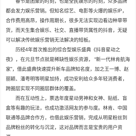
春节是团聚的时刻，也是全民娱乐的时刻，众多品牌
都会发力娱乐营销。但知名综艺、电影等火爆的娱乐IP，
合作费用高昂，操作周期长，很多无法实现边看边种草带
货，而天生集合娱乐、社交、直播带货属性的抖音，无疑
可以解决传统娱乐营销无法解决的短板。
历经4年首次推出的综合型娱乐盛典《抖音星动之
夜》，在元旦节点就是稀缺性娱乐资源， “新一代林肯航海
家”，借此盛典快速提升新车品牌知名度，加之王一博、赵
丽颖、潘粤明等明星加持，成功安利给众多年轻消费者，
跨圈层实现不同圈层群体的覆盖。
而在互动性上，票选年度星动男神和女神、贴纸、盲
盒等有趣的玩法，也成功激活网友的参与度。林肯、中国
联通等品牌合作方，也借此娱乐营销，完成从明星粉丝到
品牌粉丝的转化与沉淀，这对品牌而言是宝贵的用户资