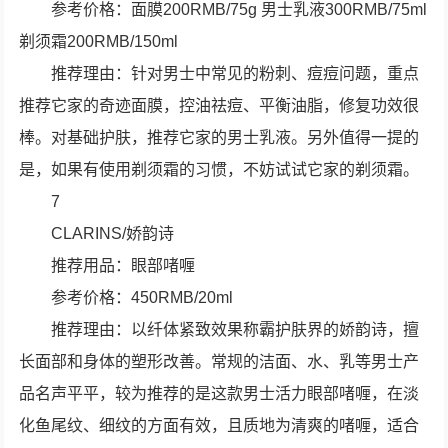
参考价格：面膜200RMB/75g 男士乳液300RMB/75ml
剃须霜200RMB/150ml
推荐理由：针对男士中常见的粉刺、痘痘问题，重点
推荐它家的奇迹面膜，控油祛痘、平衡油脂，修复功效很
棒。对基础护肤，推荐它家的男士乳液。另外值得一提的
是，如果有使用剃须霜的习惯，不妨试试它家的剃须霜。
7
CLARINS/娇韵诗
推荐用品：眼部啫喱
参考价格：450RMB/20ml
推荐理由：以纤体紧致效果称霸护肤界的娇韵诗，擅
长面部和身体的塑形改善。常规的洁面、水、乳等男士产
品名声平平，较为推荐的是这款男士活力眼部啫喱，在淡
化鱼尾纹、细纹的方面有效，且质地为清爽的啫喱，适合