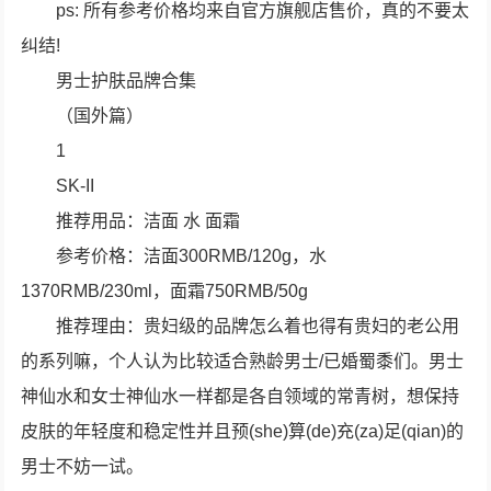
ps: 所有参考价格均来自官方旗舰店售价，真的不要太
纠结!
男士护肤品牌合集
（国外篇）
1
SK-II
推荐用品：洁面 水 面霜
参考价格：洁面300RMB/120g，水
1370RMB/230ml，面霜750RMB/50g
推荐理由：贵妇级的品牌怎么着也得有贵妇的老公用
的系列嘛，个人认为比较适合熟龄男士/已婚蜀黍们。男士
神仙水和女士神仙水一样都是各自领域的常青树，想保持
皮肤的年轻度和稳定性并且预(she)算(de)充(za)足(qian)的
男士不妨一试。