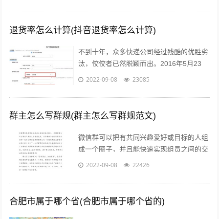
姨，王阿姨说：“哟这不是二毛嘛，毕...
退货率怎么计算(抖音退货率怎么计算)
不到十年，众多快递公司经过残酷的优胜劣
汰，佼佼者已然脱颖而出。2016年5月23
日，鼎泰新材（002352.SZ)披露了“重大资
2022-09-08
23085
产重组预案”，宣布将按...
群主怎么写群规(群主怎么写群规范文)
微信群可以把有共同兴趣爱好或目标的人组
成一个圈子，并且能快速实现组员之间的交
流、互动，在共同分享的前提下很容易形成
2022-09-08
22426
合作。而对于银行人来说，针对年轻客群...
合肥市属于哪个省(合肥市属于哪个省的)