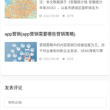
注：本文数据源于《安徽统计局·安徽统计
年鉴2016》，以各市建成区面积排名为
准。图片源于视觉中国、zol，感谢视觉中
2022-09-08
2078
国所有原创摄影！（学术交流，非商业...
app营销(app营销需要哪些营销策略)
营销策略中的内容营销已经被加冕为王。对
于创业者和创新企业来说，SEM(搜索引擎
营销)、粉丝经济、公关等等手段尚不可形
2022-09-08
2269
成规模，现阶段唯一能做好的，就是以...
发表评论