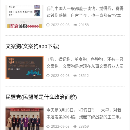
我们中国人一般都羞于谈钱，觉得俗，觉得
谈钱伤感情。自古至今，也一直都有“农本
商末”“学而优则仕”的思想传统。已经开始做
2022-09-08
29158
自媒体创业的朋友也会发现，咦，...
文案狗(文案狗app下载)
IT狗，娱记狗，单身狗，各种狗，还有一只
文案狗。文案狗是对现在从事文案行业人员
的统称，白天看案例写文案，晚上看稿子改
2022-09-08
28512
文案，每天都在重复着一件事情就是写...
民盟党(民盟党是什么政治面貌)
今天是3月15日，“打假日”！一大早，对着
电脑发呆的小编，想起了统战部的王二毛。
有一天，王二毛吃完饭遛弯遇见隔壁王阿
2022-09-08
23869