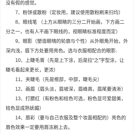
没有假的感觉。
7、粉饼或散粉（定妆用，建议使用散粉刷来扫均）
8、眼线笔 （上方从眼睛的三分二开始画，下方画二
分之一，也有人不画下眼线的，视眼睛标准程度而定）
9、眼影（塑造眼晴的轮廓与个性）从外眼角开始，外
深内浅，眉下方处要用亮色。选与衣服相配合的眼影.
10、上睫毛膏（先是上下涂，后是拉“之”字型涂，让
睫毛看起来更长，更浓）
11、夹睫毛（先是根部，中部，睫毛尖）
12、画眉（眉头淡，眉坡深，眉峰高，眉尾要清淅）
13、打腮红（有粉色和桔色可选，粉色显可爱甜美，
桔色显成熟妩媚）
14、唇彩（要与自己衣服及整个妆面相配的）亮色的
唇色效果一定要用唇冻刷上去。