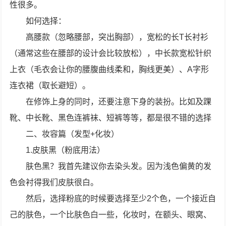
性很多。
如何选择：
高腰款（忽略腰部，突出胸部），宽松的长T长衬衫
（通常这些在腰部的设计会比较放松），中长款宽松针织
上衣（毛衣会让你的腰腹曲线柔和，胸线更美）、A字形
连衣裙（取长避短）。
在修饰上身的同时，还要注意下身的装扮。比如及踝
靴、中长靴、黑色连裤袜、短裤等等，都是很不错的选择
二、妆容篇（发型+化妆）
1.皮肤黑（粉底用法）
肤色黑？我首先建议你去染头发。因为浅色偏黄的发
色会衬得我们皮肤很白。
然后，选择粉底的时候要选择至少2个色，一个接近自
己的肤色，一个比肤色白一些，化妆时，在额头、眼窝、