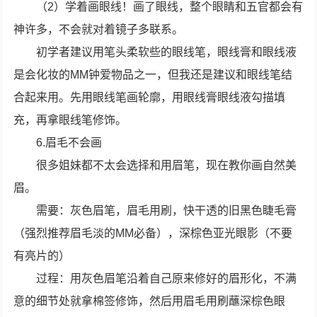
（2）学着画眼线！画了眼线，整个眼睛和五官都会有
神许多，不会就对着镜子多联系。
初学者建议用笔头柔软些的眼线笔，眼线膏和眼线液
是会化妆的MM钟爱物品之一，但我还是建议和眼线笔结
合起来用。先用眼线笔画轮廓，用眼线膏眼线液勾描填
充，再拿眼线笔修饰。
6.眉毛不会画
很多姐妹都不太会选择和用眉笔，现在教你画自然美
眉。
需要：灰色眉笔，眉毛用刷，快干透的旧黑色睫毛膏
（强烈推荐眉毛淡的MM必备），深棕色亚光眼影（不要
有亮片的）
过程：用灰色眉笔沿着自己原来修好的眉形化，不满
意的细节处就拿棉签修饰，然后用眉毛用刷蘸深棕色眼