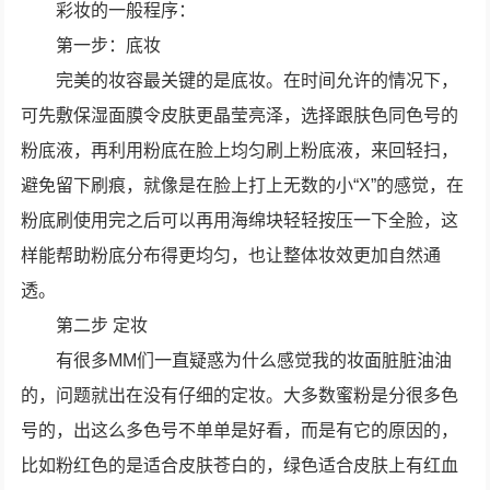
彩妆的一般程序：
第一步：底妆
完美的妆容最关键的是底妆。在时间允许的情况下，
可先敷保湿面膜令皮肤更晶莹亮泽，选择跟肤色同色号的
粉底液，再利用粉底在脸上均匀刷上粉底液，来回轻扫，
避免留下刷痕，就像是在脸上打上无数的小“X”的感觉，在
粉底刷使用完之后可以再用海绵块轻轻按压一下全脸，这
样能帮助粉底分布得更均匀，也让整体妆效更加自然通
透。
第二步 定妆
有很多MM们一直疑惑为什么感觉我的妆面脏脏油油
的，问题就出在没有仔细的定妆。大多数蜜粉是分很多色
号的，出这么多色号不单单是好看，而是有它的原因的，
比如粉红色的是适合皮肤苍白的，绿色适合皮肤上有红血