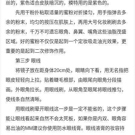
丝的，紫色适合皮肤暗沉的，模特用的是紫色的。
先用干粉扑粘取适量的蜜粉对折揉匀，用手指弹去多
余的粉末，均匀的按压在肌肤上，再用大号化妆刷刷去多
余的粉末，千万不可遗忘眼角、鼻翼、嘴角这些油脂茂盛
区域。好的蜜粉不仅仅是起到一个定妆吸走油光效果，更
重要的是起到二次修饰作用。
第三步 眼线
将镜子放在距身体20cm处，眼睛向下看，用无名指把
眼皮轻轻向上拉。贴着睫毛根部，由眼尾向眼角分段描
画。外眼角拉长。用眼线刷，从眼角至眼尾将眼线推匀，
使线条自然清晰。
用眼线刷晕开眼线这一步是一定不能省的，这个步骤
能让眼线看起来自然不会太死板，如果你是内双、眼角容
易出油的MM建议你使用防水眼线膏。眼线液膏的妆容持