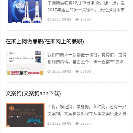
中国糖酒联盟12月29日讯 涨，涨，涨，是
2017年酒业的另一关键词。 无论是资本市
场还是现货市场，无论是从高端到次高端品
2022-09-08
30692
牌，还是从名酒名企到区域龙头...
在家上网做兼职(在家网上的兼职)
我们中国人一般都羞于谈钱，觉得俗，觉得
谈钱伤感情。自古至今，也一直都有“农本
商末”“学而优则仕”的思想传统。已经开始做
2022-09-08
29196
自媒体创业的朋友也会发现，咦，...
文案狗(文案狗app下载)
IT狗，娱记狗，单身狗，各种狗，还有一只
文案狗。文案狗是对现在从事文案行业人员
的统称，白天看案例写文案，晚上看稿子改
2022-09-08
28554
文案，每天都在重复着一件事情就是写...