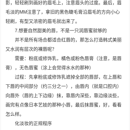
影，轻轻刷到画好的眉毛上，注意眉头的过度。最后，眉
毛淡的MM注意了，拿旧的黑色睫毛膏沿眉毛的方向小心
轻刷，有型又浓密的眉毛就出来了。
7.想要自然甜美的唇，不是一只润唇蜜就够的
并不是所有场合都适合红唇的，那怎么打造韩式美丽
又水润有层次的裸唇呢？
需要：粉底或修饰乳，橘色或粉色唇膏（注意，是唇
膏），无色唇蜜（涂上会觉得水水的那种）
过程：先拿粉底或修饰乳遮掉全部的唇部，在上唇和
下唇的中间部分（约三分之一），由唇内（就是口腔内）
向唇外（唇的上下边缘）抹，靠唇内深些，靠边缘淡些，
画完有点像日本艺妓的那种小唇，最后抹唇蜜，好，看看
怎么样。
化淡妆的正规程序