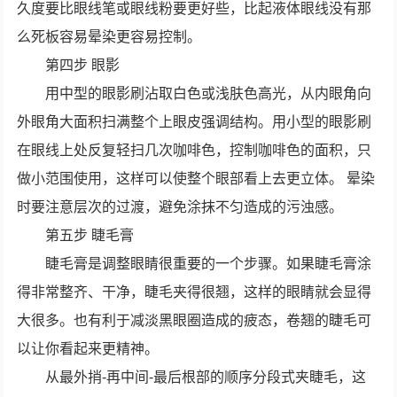
久度要比眼线笔或眼线粉要更好些，比起液体眼线没有那
么死板容易晕染更容易控制。
第四步 眼影
用中型的眼影刷沾取白色或浅肤色高光，从内眼角向
外眼角大面积扫满整个上眼皮强调结构。用小型的眼影刷
在眼线上处反复轻扫几次咖啡色，控制咖啡色的面积，只
做小范围使用，这样可以使整个眼部看上去更立体。 晕染
时要注意层次的过渡，避免涂抹不匀造成的污浊感。
第五步 睫毛膏
睫毛膏是调整眼睛很重要的一个步骤。如果睫毛膏涂
得非常整齐、干净，睫毛夹得很翘，这样的眼睛就会显得
大很多。也有利于减淡黑眼圈造成的疲态，卷翘的睫毛可
以让你看起来更精神。
从最外捎-再中间-最后根部的顺序分段式夹睫毛，这