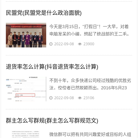
民盟党(民盟党是什么政治面貌)
今天是3月15日，“打假日”！一大早，对着
电脑发呆的小编，想起了统战部的王二毛。
有一天，王二毛吃完饭遛弯遇见隔壁王阿
2022-09-08
23900
姨，王阿姨说：“哟这不是二毛嘛，毕...
退货率怎么计算(抖音退货率怎么计算)
不到十年，众多快递公司经过残酷的优胜劣
汰，佼佼者已然脱颖而出。2016年5月23
日，鼎泰新材（002352.SZ)披露了“重大资
2022-09-08
23106
产重组预案”，宣布将按...
群主怎么写群规(群主怎么写群规范文)
微信群可以把有共同兴趣爱好或目标的人组