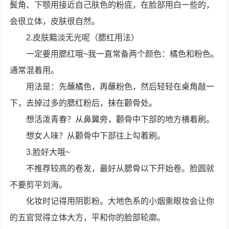
鬓角、下颚用接近自己肤色的粉底，在脸部用白一些的，
会很立体，皮肤很自然。
2.皮肤黯淡无光呢（腮红用法）
一定要用腮红哦~我一直常备两个颜色：橘色和粉色。
通常混着用。
用法是：先蘸橘色，再蘸粉色，然后轻轻在桌角敲一
下，去掉过多的腮红粉后，抹在颧骨处。
想活泼青春？从鼻翼旁，颧骨中下部的地方横着刷。
想女人味？从颧骨中下部往上勾着刷。
3.脸好大哦~
不推荐较高的卷发，最好从腮骨以下开始卷。脸圆就
不要剪平刘海。
化妆时记得用阴影粉。大地色系的小烟熏眼妆会让你
的五官觉得立体大方，平和你的脸部轮廓。