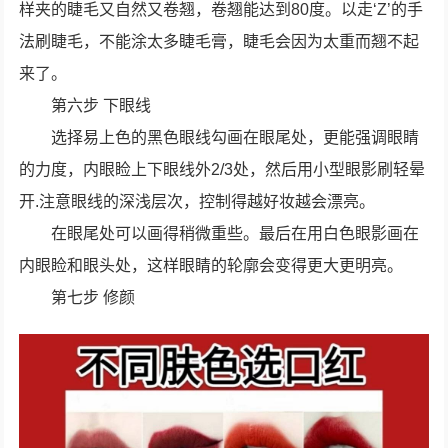
样夹的睫毛又自然又卷翘，卷翘能达到80度。以走‘Z’的手
法刷睫毛，不能涂太多睫毛膏，睫毛会因为太重而翘不起
来了。
第六步 下眼线
选择易上色的黑色眼线勾画在眼尾处，更能强调眼睛
的力度，内眼睑上下眼线外2/3处，然后用小型眼影刷轻晕
开.注意眼线的深浅层次，控制得越好妆越会漂亮。
在眼尾处可以画得稍微重些。最后在用白色眼影画在
内眼睑和眼头处，这样眼睛的轮廓会变得更大更明亮。
第七步 修颜