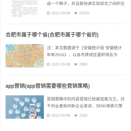
成一个圈子，并且能快速实现组员之间的交
流、互动，在共同分享的前提下很容易形成
2022-09-08
22455
合作。而对于银行人来说，针对年轻客群...
合肥市属于哪个省(合肥市属于哪个省的)
注：本文数据源于《安徽统计局·安徽统计
年鉴2016》，以各市建成区面积排名为
准。图片源于视觉中国、zol，感谢视觉中
2022-09-08
2080
国所有原创摄影！（学术交流，非商业...
app营销(app营销需要哪些营销策略)
营销策略中的内容营销已经被加冕为王。对
于创业者和创新企业来说，SEM(搜索引擎
营销)、粉丝经济、公关等等手段尚不可形
2022-09-08
2269
成规模，现阶段唯一能做好的，就是以...