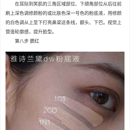
在耳际到笑肌的三角区域部位、下颌角部位从后往前
刷上深色调修颜粉的或比肤色深一号色的粉底液，用修颜
的白色调从上至下打亮鼻梁这条线，额头、下巴。视觉上
营造轮廓感，提升脸型。
第八步 腮红