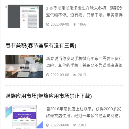
1.冬季咳嗽咳嗽多发生在秋末冬初，遇到冷
空气咳不停。没有痰，只是干咳。用黄蒿拌
上鸡蛋，搅匀。用香油来煎鸡蛋。然后趁热
2022-09-08
1966
吃掉，睡觉，发汗。第二天就好了。注...
春节兼职(春节兼职有没有三薪)
新春说当你发现手机微商买东西需要压货和
风险，其他的手机上兼职又不靠谱或者说很
不靠谱的时候，来吧，终于等到啦！新春切
2022-09-08
2013
入正题@你新春微享汇项目介绍：简单一...
魅族应用市场(魅族应用市场禁止下载)
自2016年茶到店上线以来，获得2000多家
终端茶店使用，经过一年多的摸索与总结，
茶到店APP Beta2.0版本于2017年4月26日
2022-09-08
2303