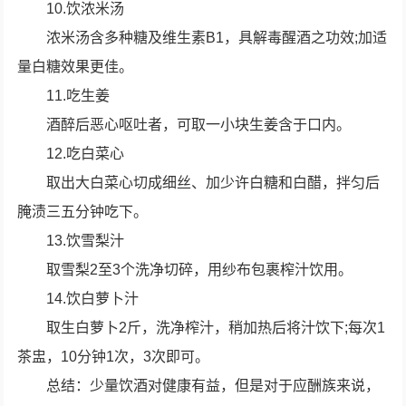
10.饮浓米汤
浓米汤含多种糖及维生素B1，具解毒醒酒之功效;加适
量白糖效果更佳。
11.吃生姜
酒醉后恶心呕吐者，可取一小块生姜含于口内。
12.吃白菜心
取出大白菜心切成细丝、加少许白糖和白醋，拌匀后
腌渍三五分钟吃下。
13.饮雪梨汁
取雪梨2至3个洗净切碎，用纱布包裹榨汁饮用。
14.饮白萝卜汁
取生白萝卜2斤，洗净榨汁，稍加热后将汁饮下;每次1
茶盅，10分钟1次，3次即可。
总结：少量饮酒对健康有益，但是对于应酬族来说，