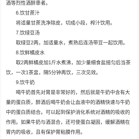
酒等烈性酒醉患者。
6.饮甘蔗汁
将适量甘蔗洗净除皮，切成小段，榨汁饮用。
7.饮绿豆汤
取绿豆2两，加适量水，煮熟后连汤带豆一起饮用。
8.饮鲜橘皮水
取2两鲜橘皮加1斤水煮沸，加少量细食盐摇匀后当茶
饮，一次1茶盅，隔5分钟再饮，三次见效。
9.饮牛奶
喝牛奶首先对胃是非常好的，然后就是牛奶中含有大
量的蛋白质，醉酒后喝牛奶会让血液中的酒精快速与牛奶
中的蛋白质结合。可以起到保护消化系统对酒精的吸收的
作用。如果牛奶与酒混合，还可使蛋白凝固，缓解酒精在
胃内的吸收，且有保护胃粘膜作用。