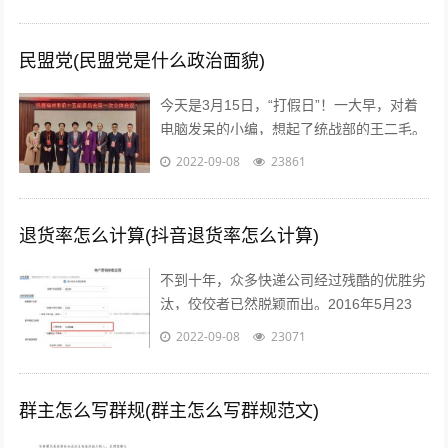
文案，每天都在重复着一件事情就是写...
民盟党(民盟党是什么政治面貌)
今天是3月15日，“打假日”！一大早，对着
电脑发呆的小编，想起了统战部的王二毛。
有一天，王二毛吃完饭遛弯遇见隔壁王阿
2022-09-08
23861
姨，王阿姨说：“哟这不是二毛嘛，毕...
退货率怎么计算(抖音退货率怎么计算)
不到十年，众多快递公司经过残酷的优胜劣
汰，佼佼者已然脱颖而出。2016年5月23
日，鼎泰新材（002352.SZ)披露了“重大资
2022-09-08
23071
产重组预案”，宣布将按...
群主怎么写群规(群主怎么写群规范文)