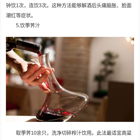
钟饮1次，连饮3次。这种方法能够解酒后头痛脑胀、脸面
潮红等症状。
5.饮荸荠汁
取荸荠10余只，洗净切碎榨汁饮用。此法最适宜高粱