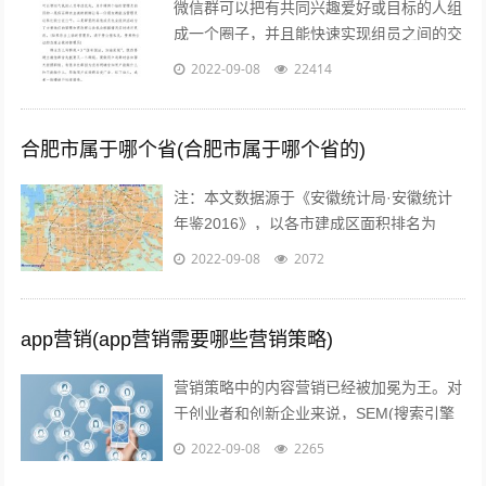
微信群可以把有共同兴趣爱好或目标的人组
成一个圈子，并且能快速实现组员之间的交
流、互动，在共同分享的前提下很容易形成
2022-09-08
22414
合作。而对于银行人来说，针对年轻客群...
合肥市属于哪个省(合肥市属于哪个省的)
注：本文数据源于《安徽统计局·安徽统计
年鉴2016》，以各市建成区面积排名为
准。图片源于视觉中国、zol，感谢视觉中
2022-09-08
2072
国所有原创摄影！（学术交流，非商业...
app营销(app营销需要哪些营销策略)
营销策略中的内容营销已经被加冕为王。对
于创业者和创新企业来说，SEM(搜索引擎
营销)、粉丝经济、公关等等手段尚不可形
2022-09-08
2265
成规模，现阶段唯一能做好的，就是以...