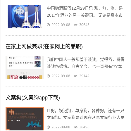
中国糖酒联盟12月29日讯 涨，涨，涨，是
2017年酒业的另一关键词。 无论是资本市
场还是现货市场，无论是从高端到次高端品
2022-09-08
30645
牌，还是从名酒名企到区域龙头...
在家上网做兼职(在家网上的兼职)
我们中国人一般都羞于谈钱，觉得俗，觉得
谈钱伤感情。自古至今，也一直都有“农本
商末”“学而优则仕”的思想传统。已经开始做
2022-09-08
29142
自媒体创业的朋友也会发现，咦，...
文案狗(文案狗app下载)
IT狗，娱记狗，单身狗，各种狗，还有一只
文案狗。文案狗是对现在从事文案行业人员
的统称，白天看案例写文案，晚上看稿子改
2022-09-08
28498