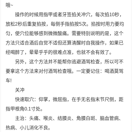
哦~
操作的时候用指甲或者牙签掐关冲穴，每次掐10秒，
放松2秒后重复掐按，每侧手指掐按5次。掐按时用力要均
匀，使穴位能够感到微微酸痛。需要特别说明的是，这个
方法只适合酒后自觉不适但还算清醒时自我操作，如果已
经喝醉了，晕晕乎乎的很难点准，也就不会有效了。
另外，这个方法并不能帮你逃避酒驾检查，所以可不
要拿这个方法来对付酒驾检查哦。一定要记住：喝酒莫驾
车!
关冲
快速取穴：仰掌，微屈指，在手无名指末节尺侧，距
指甲根角0.1寸处。
主治：头痛、喉炎、结膜炎、角膜白斑、脑血管病、
热病、小儿消化不良。