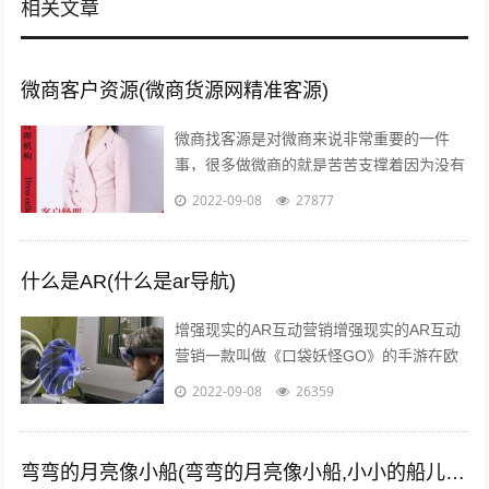
相关文章
微商客户资源(微商货源网精准客源)
微商找客源是对微商来说非常重要的一件
事，很多做微商的就是苦苦支撑着因为没有
客源，微商如何找客源一直是一个不衰的话
2022-09-08
27877
题，下面我们就来讨论下这个话题。一：
定...
什么是AR(什么是ar导航)
增强现实的AR互动营销增强现实的AR互动
营销一款叫做《口袋妖怪GO》的手游在欧
美火了，在还未上线的中国，
2022-09-08
26359
#PokemanGo#这一话题的微博阅读量已
经...
弯弯的月亮像小船(弯弯的月亮像小船,小小的船儿两头尖)