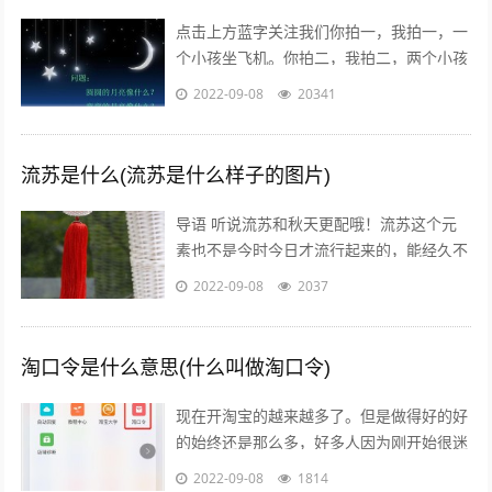
点击上方蓝字关注我们你拍一，我拍一，一
个小孩坐飞机。你拍二，我拍二，两个小孩
丢手绢。你拍三，我拍三，三个小孩来搬
2022-09-08
20341
砖。你拍四，我拍四，四个小孩写大字。
你...
流苏是什么(流苏是什么样子的图片)
导语 听说流苏和秋天更配哦！流苏这个元
素也不是今时今日才流行起来的，能经久不
衰是因为它真的美呆了~踏进9月，秋高气
2022-09-08
2037
爽，随风摇曳的流苏真心是风情万种！宝...
淘口令是什么意思(什么叫做淘口令)
现在开淘宝的越来越多了。但是做得好的好
的始终还是那么多，好多人因为刚开始很迷
茫，不知道怎么做，或者做到一半发现没有
2022-09-08
1814