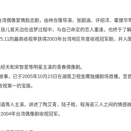
部台湾偶像爱情励志剧，由林合隆导演，张韶涵、许绍洋、霍建华
女孩儿易天边在追梦过程中，与自己命定的恋人重逢，也终于了
5.11的最高收视率获得2003年台湾地区年度收视冠军剧，并入围
阮经天和宋智爱等明星主演的青春偶像剧。
故事，已于2005年10月23日在湖南卫视金鹰独播剧场首播，至
收视第一的宝座。
明道等人主演，讲述了陶艾青，陆子皓，程海诺三人之间的情感
2004年台湾偶像剧收视冠军。