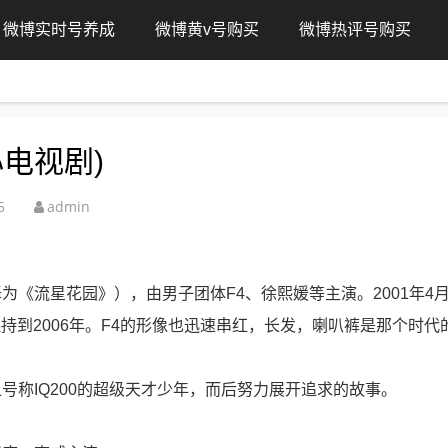
微博实时号养成
微博黄v号购买
微博热评号购买
电视剧)
5
admin
《流星花园》），由男子团体F4、徐熙媛等主演。2001年4月
保持到2006年。F4的形像也迅速串红，长发，喇叭裤是那个时代
号称IQ200的超级天才少年，而后努力展开追求的故事。