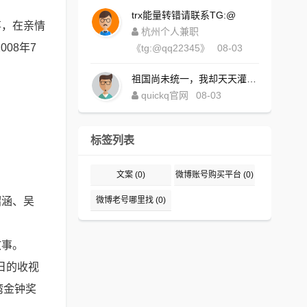
trx能量转错请联系TG:@
事，在亲情
杭州个人兼职
08年7
《tg:@qq22345》
08-03
祖国尚未统一，我却天天灌水，好内疚！https://www.quickqxi.com/
quickq官网
08-03
标签列表
文案
(0)
微博账号购买平台
(0)
韶涵、吴
微博老号哪里找
(0)
故事。
单日的收视
湾金钟奖