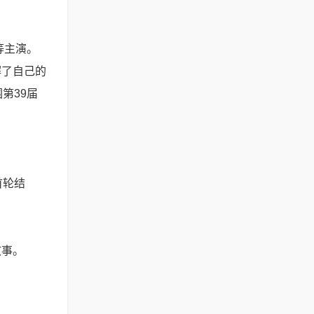
等主演。
解了自己的
第39届
首轮结
故事。