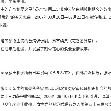
威廉、李威主演。
眼中的诈欺犯夏之星与珠宝集团二少爷仲天骐由相怨到相恋的故
”的春天恋曲。2007年03月10日—07月22日在台湾播出。20
收视。
建隆等领衔主演的台湾偶像剧。另有续集《花香番外篇》。
川在成年后相遇，并发展了刻骨铭心的浪漫爱情故事。
漫画家藤田和子所著日本漫画《ろまんす》，由林合隆执导，张
，搬到到亲生的富豪爷爷家里以后和欢喜冤家南风瑾相识相恋的
连续十三周获得收视冠军；2008年08月02日湖南卫视引进，以
年湖南卫视年度最佳收视 。女主角张韶涵凭借该剧入围第四十三届台