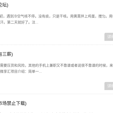
论坛)
冬初，遇到冷空气咳不停。没有痰，只是干咳。用黄蒿拌上鸡蛋，搅匀。用
。第二天就好了。注...
详
有三薪)
需要压货和风险，其他的手机上兼职又不靠谱或者说很不靠谱的时候，来
享汇项目介绍：简单一...
详
市场禁止下载)