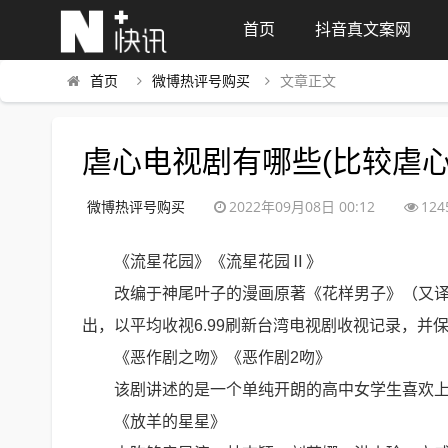
首页
抖音真文案网
首页
微博热评号购买
文章正文
虐心电视剧有哪些(比较虐心
微博热评号购买
2022年09月08日 00:12
124
《流星花园》《流星花园Ⅱ》
改编于神尾叶子的漫画原著《花样男子》（又译为
出，以平均收视6.99刷新台湾电视剧收视记录，并
《恶作剧之吻》《恶作剧2吻》
该剧讲述的是一个单纯开朗的高中女学生喜欢上
《放羊的星星》