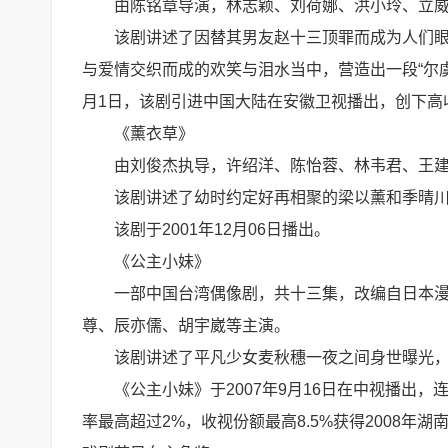
由陈铭章导演，林志颖、刘荷娜、洪小玲、立
该剧讲述了因替其男友赵十三顶罪而成为人们
与爱情交织而成的欢笑与泪水当中，营造出一段“尔虞我诈
月1日，该剧引进中国大陆在安徽卫视播出，创下高
《薰衣草》
由刘俊杰执导，许绍洋、陈怡蓉、林韦君、王
该剧讲述了幼时约定好再相聚的梁以薰和季晴
该剧于2001年12月06日播出。
《公主小妹》
一部中国台湾偶像剧，共十三集，改编自日本
尊、辰亦儒、胡宇崴等主演。
该剧讲述了平凡少女麦秋穗一夜之间身世曝光
《公主小妹》于2007年9月16日在中视播出，
率最高超过2%，收视份额最高8.5%获得2008