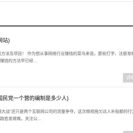
网站)
赚钱方法及项目！ 作为想从事网络行业赚钱的菜鸟来说，那些打字、注册发
钱的方法早已经...
详
国民党一个营的编制是多少人)
腾大战”还只是两个互联网公司的流量争夺，这次微视拖欠达人补贴额的行
愈发艰难。关注公...