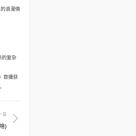
生的浪漫情
来的复杂
蛙》首播获
3。
一篇
啥)