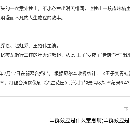
街头的一次意外撞击，不小心撞出漫天绯闻，也撞出一段趣味横
段浪漫而不凡的人生旅程的故事。
陈乔恩、赵虹乔、王绍伟主演。
忆被瓦斯行工作的叶天瑜救起，从此“王子”变成了“青蛙”衍生出
06年2月12日在翡翠台播出。 根据尼尔森收视统计，《王子变青
的收视率，打破台湾偶像剧《流星花园》所保持的最高收视率纪录6.4
下
羊群效应是什么意思啊(羊群效应是