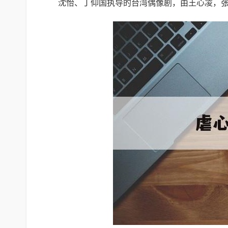
沈怡、丁仰国执导的台湾偶像剧，由王心凌，