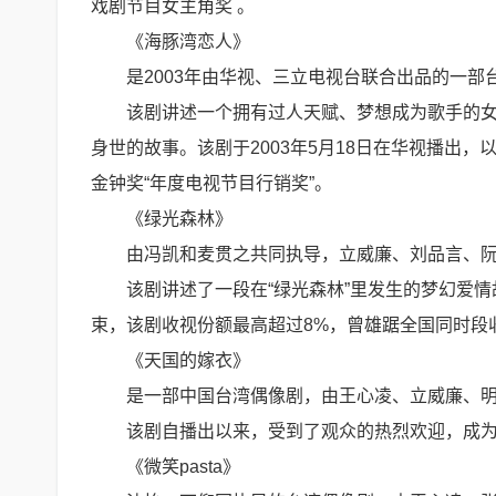
戏剧节目女主角奖 。
《海豚湾恋人》
是2003年由华视、三立电视台联合出品的一
该剧讲述一个拥有过人天赋、梦想成为歌手的
身世的故事。该剧于2003年5月18日在华视播出，以
金钟奖“年度电视节目行销奖”。
《绿光森林》
由冯凯和麦贯之共同执导，立威廉、刘品言、
该剧讲述了一段在“绿光森林”里发生的梦幻爱情
束，该剧收视份额最高超过8%，曾雄踞全国同时段
《天国的嫁衣》
是一部中国台湾偶像剧，由王心凌、立威廉、
该剧自播出以来，受到了观众的热烈欢迎，成为
《微笑pasta》