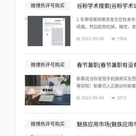
微博热评号购买
谷粉学术搜索(谷粉学术
1.冬季咳嗽咳嗽多发生在秋末
鸡蛋。然后趁热吃掉，睡觉，发汗
2022-09-08
1964
微博热评号购买
春节兼职(春节兼职有没
新春说当你发现手机微商买东西
等到啦！新春切入正题@你新春微
2022-09-08
2012
微博热评号购买
魅族应用市场(魅族应用