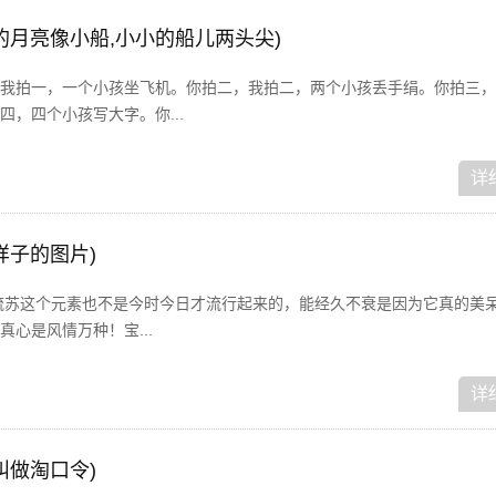
的月亮像小船,小小的船儿两头尖)
我拍一，一个小孩坐飞机。你拍二，我拍二，两个小孩丢手绢。你拍三，
，四个小孩写大字。你...
详
样子的图片)
流苏这个元素也不是今时今日才流行起来的，能经久不衰是因为它真的美呆
心是风情万种！宝...
详
叫做淘口令)