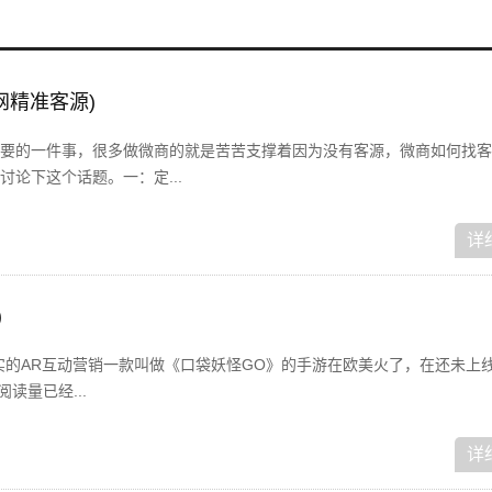
网精准客源)
要的一件事，很多做微商的就是苦苦支撑着因为没有客源，微商如何找客
论下这个话题。一：定...
详
)
实的AR互动营销一款叫做《口袋妖怪GO》的手游在欧美火了，在还未上
阅读量已经...
详