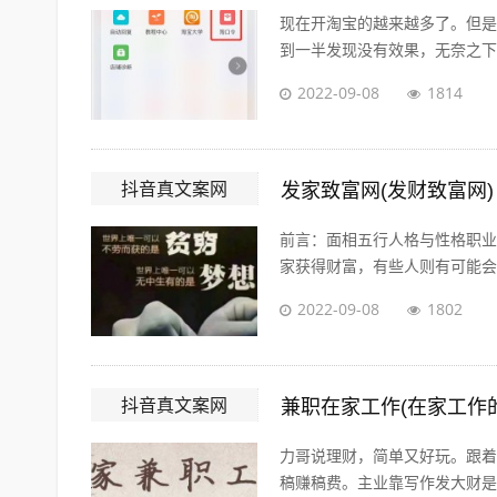
现在开淘宝的越来越多了。但是
到一半发现没有效果，无奈之下只
2022-09-08
1814
抖音真文案网
发家致富网(发财致富网)
前言：面相五行人格与性格职业
家获得财富，有些人则有可能会发
2022-09-08
1802
抖音真文案网
兼职在家工作(在家工作
力哥说理财，简单又好玩。跟着
稿赚稿费。主业靠写作发大财是件