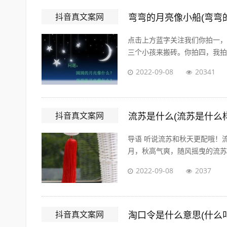
抖音真文案网
弯弯的月亮像小船(弯弯
点击上方蓝字关注我们你拍一，
三个小孩来搬砖。你拍四，我拍四
2022-09-08
20341
抖音真文案网
流苏是什么(流苏是什么
导语 听说流苏和秋天更配哦！
月，秋高气爽，随风摇曳的流苏真
2022-09-08
2037
抖音真文案网
淘口令是什么意思(什么