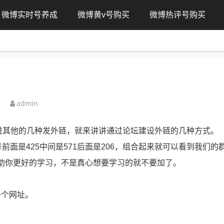
微博实时号养成
微博黄v号购买
微博热评号购买
admin
不说其他的几种发外链，就来讲讲通过论坛建设外链的几种方式。
前面是425中间是571后面是206，组合起来就可以看到我们的
帮助你更好的学习，不是真心想要学习的就不要加了。
一个网址。