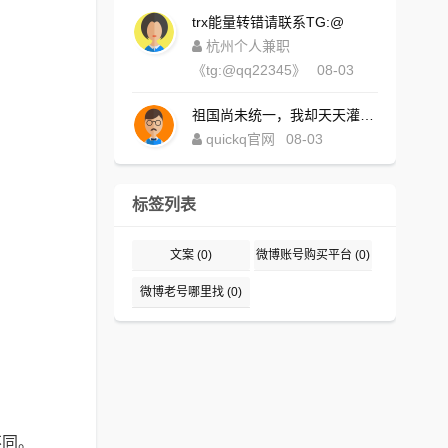
trx能量转错请联系TG:@
杭州个人兼职
《tg:@qq22345》
08-03
祖国尚未统一，我却天天灌水，好内疚！https://www.quickqxi.com/
quickq官网
08-03
标签列表
文案
(0)
微博账号购买平台
(0)
微博老号哪里找
(0)
不同。