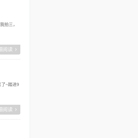
我拍三，
细阅读
了~踏进9
细阅读