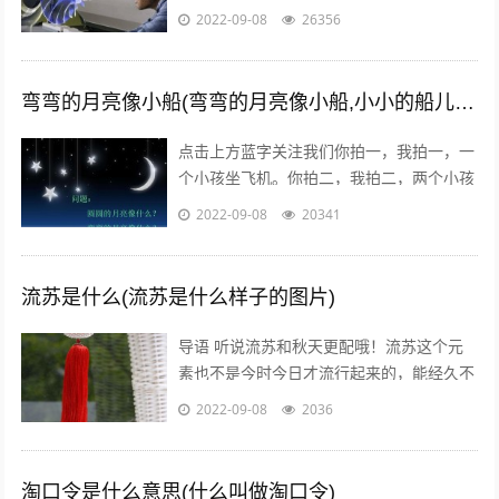
美火了，在还未上线的中国，
2022-09-08
26356
#PokemanGo#这一话题的微博阅读量已
经...
弯弯的月亮像小船(弯弯的月亮像小船,小小的船儿两头尖)
点击上方蓝字关注我们你拍一，我拍一，一
个小孩坐飞机。你拍二，我拍二，两个小孩
丢手绢。你拍三，我拍三，三个小孩来搬
2022-09-08
20341
砖。你拍四，我拍四，四个小孩写大字。
你...
流苏是什么(流苏是什么样子的图片)
导语 听说流苏和秋天更配哦！流苏这个元
素也不是今时今日才流行起来的，能经久不
衰是因为它真的美呆了~踏进9月，秋高气
2022-09-08
2036
爽，随风摇曳的流苏真心是风情万种！宝...
淘口令是什么意思(什么叫做淘口令)