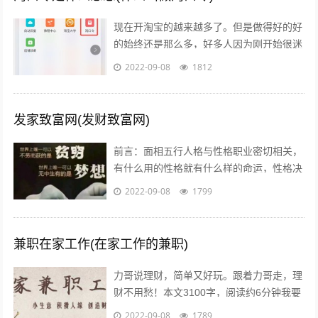
现在开淘宝的越来越多了。但是做得好的好
的始终还是那么多，好多人因为刚开始很迷
茫，不知道怎么做，或者做到一半发现没有
2022-09-08
1812
效果，无奈之下只好放弃了，我作为一个...
发家致富网(发财致富网)
前言：面相五行人格与性格职业密切相关，
有什么用的性格就有什么样的命运，性格决
定命运。有些人需要白手起家获得财富，有
2022-09-08
1799
些人则有可能会发横财，你会通过什么方...
兼职在家工作(在家工作的兼职)
力哥说理财，简单又好玩。跟着力哥走，理
财不用愁！本文3100字，阅读约6分钟我要
介绍的赚钱工作就是兼职写稿赚稿费。主业
2022-09-08
1789