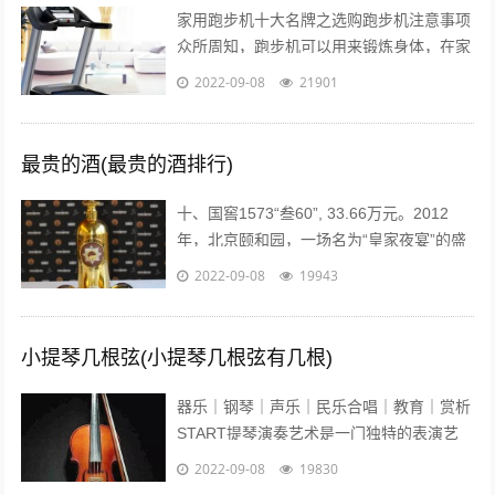
家用跑步机十大名牌之选购跑步机注意事项
众所周知，跑步机可以用来锻炼身体，在家
配置跑步机的明星也不少。近日，张继科的
2022-09-08
21901
主管教练肖战在微博贴出弟子进行康复训...
最贵的酒(最贵的酒排行)
十、国窖1573“叁60”, 33.66万元。2012
年，北京颐和园，一场名为“皇家夜宴”的盛
宴举行。中国高端奢侈白酒品牌——国窖
2022-09-08
19943
1573在这发布了最...
小提琴几根弦(小提琴几根弦有几根)
器乐｜钢琴｜声乐｜民乐合唱｜教育｜赏析
START提琴演奏艺术是一门独特的表演艺
术，它的音色轻盈悦耳、沁人心脾、它宛如
2022-09-08
19830
优美的歌声在你耳边盈绕。众所周知...