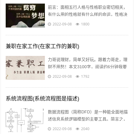
前言：面相五行人格与性格职业密切相关，
有什么用的性格就有什么样的命运，性格决
定命运。有些人需要白手起家获得财富，有
2022-09-08
1800
些人则有可能会发横财，你会通过什么方...
兼职在家工作(在家工作的兼职)
力哥说理财，简单又好玩。跟着力哥走，理
财不用愁！本文3100字，阅读约6分钟我要
介绍的赚钱工作就是兼职写稿赚稿费。主业
2022-09-08
1792
靠写作发大财是件非常困难的事，只...
系统流程图(系统流程图是描述)
数据流程图（简称DFD）是一种能全面地描
述信息系统逻辑模型的主要工具。简言之，
就是以图形的方式来描述数据在系统流程中
2022-09-08
2040
流动和处理的移动变换过程，反映数据...