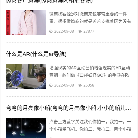
微商客户资源(微商货源网精准客源)
微商找客源是对微商来说非常重要的一件
事，很多做微商的就是苦苦支撑着因为没有
客源，微商如何找客源一直是一个不衰的话
2022-09-08
27877
题，下面我们就来讨论下这个话题。一：
定...
什么是AR(什么是ar导航)
增强现实的AR互动营销增强现实的AR互动
营销一款叫做《口袋妖怪GO》的手游在欧
美火了，在还未上线的中国，
2022-09-08
26358
#PokemanGo#这一话题的微博阅读量已
经...
弯弯的月亮像小船(弯弯的月亮像小船,小小的船儿两头尖)
点击上方蓝字关注我们你拍一，我拍一，一
个小孩坐飞机。你拍二，我拍二，两个小孩
丢手绢。你拍三，我拍三，三个小孩来搬