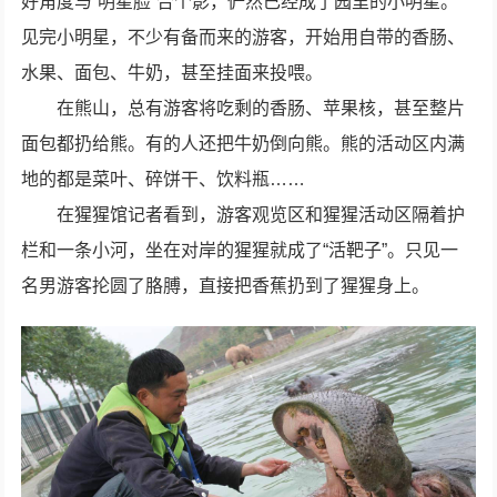
好角度与“明星脸”合个影，俨然已经成了园里的小明星。
见完小明星，不少有备而来的游客，开始用自带的香肠、
水果、面包、牛奶，甚至挂面来投喂。
在熊山，总有游客将吃剩的香肠、苹果核，甚至整片
面包都扔给熊。有的人还把牛奶倒向熊。熊的活动区内满
地的都是菜叶、碎饼干、饮料瓶……
在猩猩馆记者看到，游客观览区和猩猩活动区隔着护
栏和一条小河，坐在对岸的猩猩就成了“活靶子”。只见一
名男游客抡圆了胳膊，直接把香蕉扔到了猩猩身上。