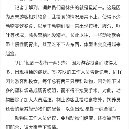
记者了解到，饲养员们最怵头的就是星期一。这是因
为周末游客相对较多，乱投食的情况屡禁不止，使得不少
动物暴饮暴食，以至于动物们周一常出现拉稀、腹泻、呕
吐等状况，蔫头耷脑地没精神。长此以往，一些动物就会
患上慢性肠胃炎，甚至吃不下去东西，体型也会变得越来
越瘦。
“几乎每周一都有一两只熊，因为游客投食而吃得太
多，出现拉稀的症状。”饲养队的工作人员告诉记者，同样
因为游客乱投食，每年总有两三只鹿科动物，因为吃下过
多的塑料袋造成肠胃梗阻，而不得不接受手术。对此，动
物园除了加大人员巡逻，制止游客乱投喂食物外，饲养员
还会酌量减轻动物们的配餐，以免出现“星期一综合征”。
动物园工作人员倡议，要想动物们健康，还得靠游客
们配合，请大家手下留情。