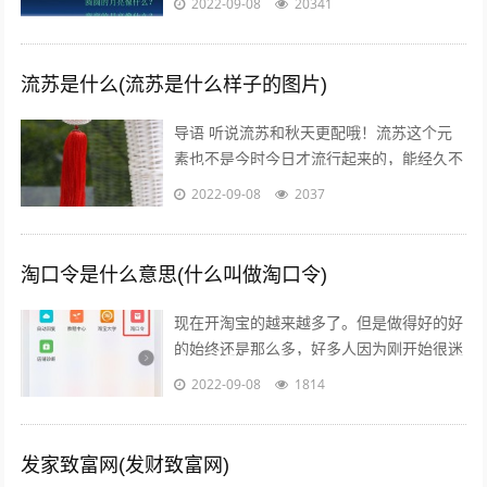
2022-09-08
20341
砖。你拍四，我拍四，四个小孩写大字。
你...
流苏是什么(流苏是什么样子的图片)
导语 听说流苏和秋天更配哦！流苏这个元
素也不是今时今日才流行起来的，能经久不
衰是因为它真的美呆了~踏进9月，秋高气
2022-09-08
2037
爽，随风摇曳的流苏真心是风情万种！宝...
淘口令是什么意思(什么叫做淘口令)
现在开淘宝的越来越多了。但是做得好的好
的始终还是那么多，好多人因为刚开始很迷
茫，不知道怎么做，或者做到一半发现没有
2022-09-08
1814
效果，无奈之下只好放弃了，我作为一个...
发家致富网(发财致富网)