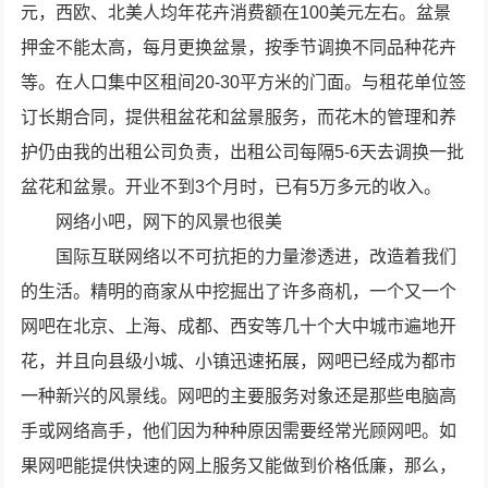
元，西欧、北美人均年花卉消费额在100美元左右。盆景
押金不能太高，每月更换盆景，按季节调换不同品种花卉
等。在人口集中区租间20-30平方米的门面。与租花单位签
订长期合同，提供租盆花和盆景服务，而花木的管理和养
护仍由我的出租公司负责，出租公司每隔5-6天去调换一批
盆花和盆景。开业不到3个月时，已有5万多元的收入。
网络小吧，网下的风景也很美
国际互联网络以不可抗拒的力量渗透进，改造着我们
的生活。精明的商家从中挖掘出了许多商机，一个又一个
网吧在北京、上海、成都、西安等几十个大中城市遍地开
花，并且向县级小城、小镇迅速拓展，网吧已经成为都市
一种新兴的风景线。网吧的主要服务对象还是那些电脑高
手或网络高手，他们因为种种原因需要经常光顾网吧。如
果网吧能提供快速的网上服务又能做到价格低廉，那么，