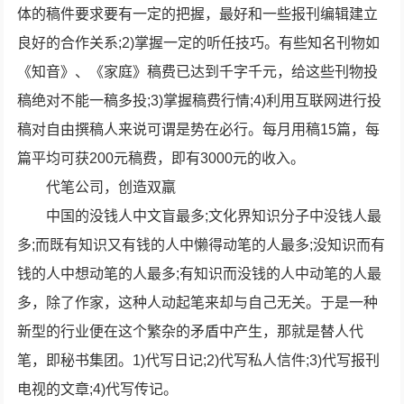
体的稿件要求要有一定的把握，最好和一些报刊编辑建立
良好的合作关系;2)掌握一定的听任技巧。有些知名刊物如
《知音》、《家庭》稿费已达到千字千元，给这些刊物投
稿绝对不能一稿多投;3)掌握稿费行情;4)利用互联网进行投
稿对自由撰稿人来说可谓是势在必行。每月用稿15篇，每
篇平均可获200元稿费，即有3000元的收入。
代笔公司，创造双羸
中国的没钱人中文盲最多;文化界知识分子中没钱人最
多;而既有知识又有钱的人中懒得动笔的人最多;没知识而有
钱的人中想动笔的人最多;有知识而没钱的人中动笔的人最
多，除了作家，这种人动起笔来却与自己无关。于是一种
新型的行业便在这个繁杂的矛盾中产生，那就是替人代
笔，即秘书集团。1)代写日记;2)代写私人信件;3)代写报刊
电视的文章;4)代写传记。