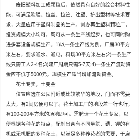
废旧塑料加工成颗粒后，依然具有良好的综合材料性
能，可满足吹膜、拉丝、拉管、注塑、挤出型材等技术要
求，大量应用于塑料制品的生产。创办再生塑料颗粒厂，
投资规模大小均可，既可从一条生产线起步，也可同时购
进多套设备规模生产。1)以一条生产线为例，厂房30平方
米左右，要求通水、通电，料场30平方米左右;2)一条生产
线只需工人2-4名;3)建厂周期只需5-7天;4)一条生产流动资
金应不低于5000元，规模生产适当增加流动资金。
花土专卖，土变金
位置应选在公园附近或比较繁华的地段，门面不需要
太大，有2间房便可以了。花土加工厂的地段差一行也行，
有100-200平方米的场地即可。需聘请一个花土专家，以
便根据各种花的特点，配制出含有不同量氮、磷、钾的有
机或无机肥的多种花土，以满足多种养花者的需要，于雇