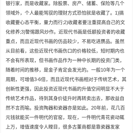
银行家，而是收藏家。除股票、房产、储蓄、保险等几个
领域外，个人最能驾驭的理财方式恐怕就是收藏了。1)搞
收藏要心态平衡，量力而行;2)收藏者要注重提高自己的文
化修养;3)警惕跟风炒作。近现代书画是低额投资者的收藏
重点，而且近现代书画的仿品较少，不易吃进赝品。虽然
从目前看，这些近现代书画伤口的价格较低，短时期内也
不会有所表现，但书画作品作为一种中长期的投资门类，
随着时间的推移，是金子肯定会发光的。一般10年为一个
周期，可增值3-6倍，而且近现代书画相对于传统艺术，其
创新性更强，因此投资近现代书画的升值空间明显不大于
传统艺术作品，待到其身价徒升时再转卖出去，那收益自
然不言而喻。投资陶器和瓷器亦是如此。20年前，花几百
元钱就能买一件明代的官窑，现在，一件明代青花瓷动辄
上万，增值速度令人瞠目，很多古董商都是靠瓷器发家