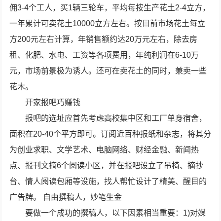
佣3-4个工人，买1辆三轮车，平均每按生产花土2-4立方，
一年累计可卖花土10000立方左右。按目前市场花土每立
方200元左右计算，年销售额约达20万元左右，除去房
租、化肥、水电、工资等各项费用，年纯利润在6-10万
元，市场前景极为诱人。还可在卖花土的同时，兼卖一些
花木。
开家报吧巧赚钱
报吧的选址应首先考虑高校集中区和工厂单身宿舍，
面积在20-40个平方即可。订阅近百种报纸和杂志，将其分
为创业求职、文学艺术、电脑网络、财经金融、新闻热
点、报刊文摘6个阅读小区，并在报吧设立了吊椅、摘抄
台、情人阅读包厢等设施，找人帮忙设计了精美、醒目的
广告牌。 自由撰稿人，妙笔生金
要做一个成功的撰稿人，以下因素相当重要：1)对媒