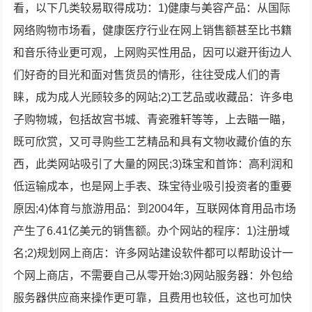
看，以下几类较易取得成功：1)健康与美容产品：从国际
网络购物市场看，健康医疗行业在网上销售额甚至比书籍
和音乐待业更可观，上网购买性用品，因可以避开街边人
们好奇的目光和面对售货员的情形，往往受成人们的青
睐，成为成人光顾较多的网站;2)工艺品或收藏品：许多电
子购物城，包括故宫书城、青瓷雅轩等等，上去瞄一瞄，
既可欣赏，又可寻购些工艺精品和具有文物收藏价值的东
西，此类网站吸引了大量的网民;3)珠宝和首饰：高利润和
低运输成本，也是网上手表、珠宝待业吸引投资者的重要
原因;4)体育与旅游用品：到2004年，互联网体育用品市场
产生了6.41亿美元的销售额。办个网站的程序：1)注册域
名;2)规划网上商店：许多网站建设软件都可以帮助设计一
个网上商店，不需要自己从零开始;3)网站服务器：外包给
服务器供应商来操作更可靠，且费用也较低，这也可加快