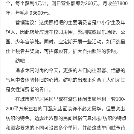
个，每个获利4元计，则日营业额即为260元，月收益7800
年，年毛利93600元。
营销建议：这类照相吧的主要消费者是中小学生及年
轻人，因此店址应选在校园周围，影剧院或娱乐场所、公
园、少年宫等处。同时，应定期开展一些活动，如评选最
佳上镜者并奖励，可招徕顾客，扩大自拍照吧的影响。
纺吧
追求休闲时尚的今天，更多的人们向往温馨、恬静的
气氛中去体验怀旧的心绪。纺吧的出现正迎合了人们尤其
是女性消费者的胃口。
在城市繁华居民区里或在游乐休闲集聚地租一套100-
200平方米左右的门面房;店面装饰不必太豪华，但要突出
纺织的特色，透露出浓郁的民间风俗气息;根据纺织的特点
和顾客要求的不同可设置多个单间，并给这些单间赋予诗