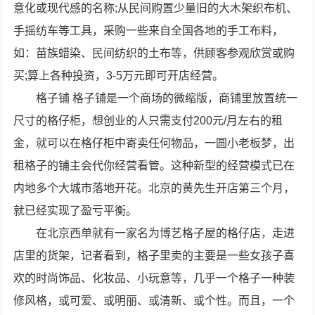
意化或现代感的名称;从民间购置少量旧的大木架织布机、
手摇纺车等工具，采购一些来自全国各地的手工布料，
如：苗族蜡染、民间纺织的土布等，供顾客参观欣赏或购
买;算上各种投资，3-5万元即可开店经营。
格子铺 格子铺是一个商场的微缩版，商铺里放置统一
尺寸的格仔柜，想创业的人只需支付200元/月左右的租
金，就可以在格仔柜中寄卖任何物品，一圆小老板梦，出
租格子的铺主会代你经营看管。这种新型的经营模式已在
内地多个大城市落地开花。北京的黄先生开店第三个月，
就已经实现了盈亏平衡。
在北京西单就有一家名为博艺格子屋的格仔店，走进
店里的货架，记者看到，格子里卖的主要是一些女孩子喜
欢的时尚饰品、化妆品、小玩意等，几乎一个格子一种装
修风格，或可爱、或明丽、或清新、或个性。而且，一个