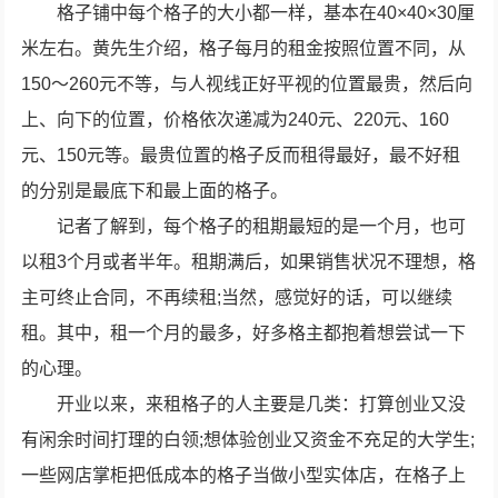
格子铺中每个格子的大小都一样，基本在40×40×30厘
米左右。黄先生介绍，格子每月的租金按照位置不同，从
150～260元不等，与人视线正好平视的位置最贵，然后向
上、向下的位置，价格依次递减为240元、220元、160
元、150元等。最贵位置的格子反而租得最好，最不好租
的分别是最底下和最上面的格子。
记者了解到，每个格子的租期最短的是一个月，也可
以租3个月或者半年。租期满后，如果销售状况不理想，格
主可终止合同，不再续租;当然，感觉好的话，可以继续
租。其中，租一个月的最多，好多格主都抱着想尝试一下
的心理。
开业以来，来租格子的人主要是几类：打算创业又没
有闲余时间打理的白领;想体验创业又资金不充足的大学生;
一些网店掌柜把低成本的格子当做小型实体店，在格子上