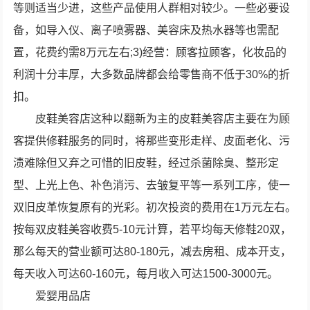
等则适当少进，这些产品使用人群相对较少。一些必要设
备，如导入仪、离子喷雾器、美容床及热水器等也需配
置，花费约需8万元左右;3)经营：顾客拉顾客，化妆品的
利润十分丰厚，大多数品牌都会给零售商不低于30%的折
扣。
皮鞋美容店这种以翻新为主的皮鞋美容店主要在为顾
客提供修鞋服务的同时，将那些变形走样、皮面老化、污
渍难除但又弃之可惜的旧皮鞋，经过杀菌除臭、整形定
型、上光上色、补色消污、去皱复平等一系列工序，使一
双旧皮革恢复原有的光彩。初次投资的费用在1万元左右。
按每双皮鞋美容收费5-10元计算，若平均每天修鞋20双，
那么每天的营业额可达80-180元，减去房租、成本开支，
每天收入可达60-160元，每月收入可达1500-3000元。
爱婴用品店