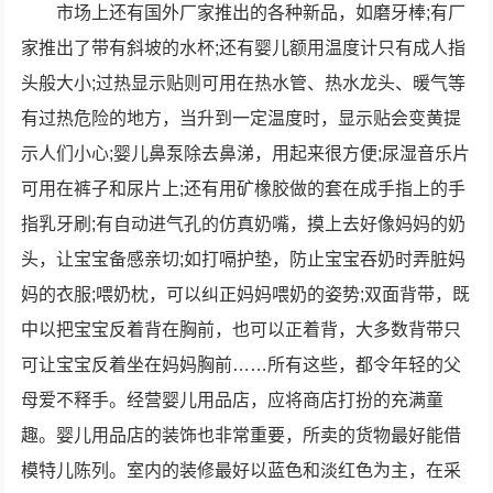
市场上还有国外厂家推出的各种新品，如磨牙棒;有厂
家推出了带有斜坡的水杯;还有婴儿额用温度计只有成人指
头般大小;过热显示贴则可用在热水管、热水龙头、暖气等
有过热危险的地方，当升到一定温度时，显示贴会变黄提
示人们小心;婴儿鼻泵除去鼻涕，用起来很方便;尿湿音乐片
可用在裤子和尿片上;还有用矿橡胶做的套在成手指上的手
指乳牙刷;有自动进气孔的仿真奶嘴，摸上去好像妈妈的奶
头，让宝宝备感亲切;如打嗝护垫，防止宝宝吞奶时弄脏妈
妈的衣服;喂奶枕，可以纠正妈妈喂奶的姿势;双面背带，既
中以把宝宝反着背在胸前，也可以正着背，大多数背带只
可让宝宝反着坐在妈妈胸前……所有这些，都令年轻的父
母爱不释手。经营婴儿用品店，应将商店打扮的充满童
趣。婴儿用品店的装饰也非常重要，所卖的货物最好能借
模特儿陈列。室内的装修最好以蓝色和淡红色为主，在采