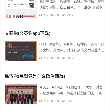
我们中国人一般都羞于谈钱，觉得俗，觉得
谈钱伤感情。自古至今，也一直都有“农本
商末”“学而优则仕”的思想传统。已经开始做
2022-09-08
29178
自媒体创业的朋友也会发现，咦，...
文案狗(文案狗app下载)
IT狗，娱记狗，单身狗，各种狗，还有一只
文案狗。文案狗是对现在从事文案行业人员
的统称，白天看案例写文案，晚上看稿子改
2022-09-08
28528
文案，每天都在重复着一件事情就是写...
民盟党(民盟党是什么政治面貌)
今天是3月15日，“打假日”！一大早，对着
电脑发呆的小编，想起了统战部的王二毛。
有一天，王二毛吃完饭遛弯遇见隔壁王阿
2022-09-08
23880
姨，王阿姨说：“哟这不是二毛嘛，毕...