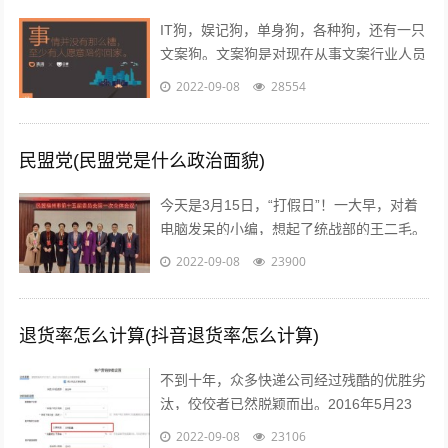
IT狗，娱记狗，单身狗，各种狗，还有一只
文案狗。文案狗是对现在从事文案行业人员
的统称，白天看案例写文案，晚上看稿子改
2022-09-08
28554
文案，每天都在重复着一件事情就是写...
民盟党(民盟党是什么政治面貌)
今天是3月15日，“打假日”！一大早，对着
电脑发呆的小编，想起了统战部的王二毛。
有一天，王二毛吃完饭遛弯遇见隔壁王阿
2022-09-08
23900
姨，王阿姨说：“哟这不是二毛嘛，毕...
退货率怎么计算(抖音退货率怎么计算)
不到十年，众多快递公司经过残酷的优胜劣
汰，佼佼者已然脱颖而出。2016年5月23
日，鼎泰新材（002352.SZ)披露了“重大资
2022-09-08
23106